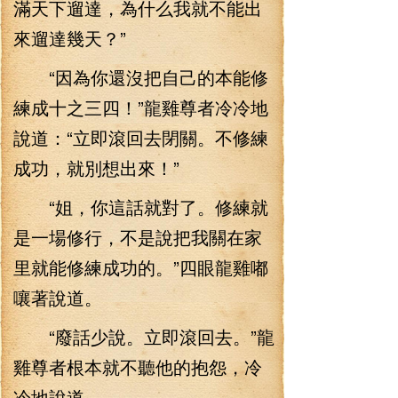
滿天下遛達，為什么我就不能出
來遛達幾天？”
“因為你還沒把自己的本能修
練成十之三四！”龍雞尊者冷冷地
說道：“立即滾回去閉關。不修練
成功，就別想出來！”
“姐，你這話就對了。修練就
是一場修行，不是說把我關在家
里就能修練成功的。”四眼龍雞嘟
嚷著說道。
“廢話少說。立即滾回去。”龍
雞尊者根本就不聽他的抱怨，冷
冷地說道。