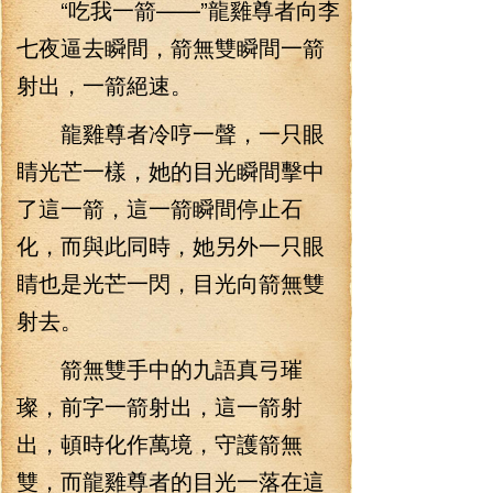
“吃我一箭——”龍雞尊者向李
七夜逼去瞬間，箭無雙瞬間一箭
射出，一箭絕速。
龍雞尊者冷哼一聲，一只眼
睛光芒一樣，她的目光瞬間擊中
了這一箭，這一箭瞬間停止石
化，而與此同時，她另外一只眼
睛也是光芒一閃，目光向箭無雙
射去。
箭無雙手中的九語真弓璀
璨，前字一箭射出，這一箭射
出，頓時化作萬境，守護箭無
雙，而龍雞尊者的目光一落在這