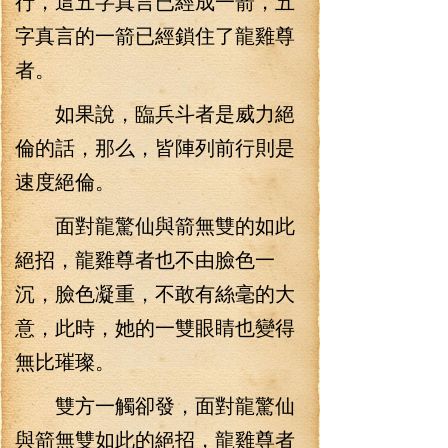
行，這五字真言已經成一箭，五
字真言的一箭已經鎖住了龍雞尊
者。
如果說，臨兵斗者是威力絕
倫的話，那么，皆陣列前行則是
速度絕倫。
面對龍驚仙與箭無雙的如此
絕招，龍雞尊者也不由臉色一
沉，臉色凝重，不敢有絲毫的大
意，此時，她的一雙眼睛也變得
無比璀璨。
雙方一觸卻發，面對龍驚仙
與箭無雙如此的絕招，龍雞尊者