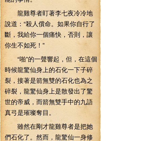
龍雞尊者盯著李七夜冷冷地
說道：“殺人償命。如果你自行了
斷，我給你一個痛快，否則，讓
你生不如死！”
“啪”的一聲響起，但，在這個
時候龍驚仙身上的石化一下子碎
裂，接著是箭無雙的石化也為之
碎裂，龍驚仙身上是散發出了驚
世的帝威，而箭無雙手中的九語
真弓是璀璨奪目。
雖然在剛才龍雞尊者是把她
們石化了。然而，龍驚仙一身修