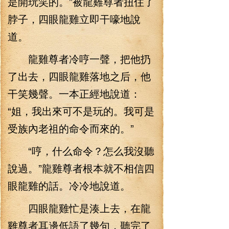
是開玩笑的。”被龍雞尊者扭住了
脖子，四眼龍雞立即干嚎地說
道。
龍雞尊者冷哼一聲，把他扔
了出去，四眼龍雞落地之后，他
干笑幾聲。一本正經地說道：
“姐，我出來可不是玩的。我可是
受族內老祖的命令而來的。”
“哼，什么命令？怎么我沒聽
說過。”龍雞尊者根本就不相信四
眼龍雞的話。冷冷地說道。
四眼龍雞忙是湊上去，在龍
雞尊者耳邊低語了幾句，聽完了