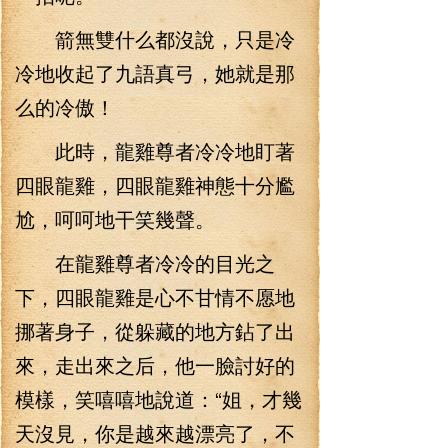
箭無雙什么都沒說，只是冷
冷地收起了九語真弓，她就是那
么的冷傲！
此時，龍雞尊者冷冷地盯著
四眼龍雞，四眼龍雞神態十分尷
尬，呵呵地干笑幾聲。
在龍雞尊者冷冷的目光之
下，四眼龍雞是心不甘情不愿地
挪著身子，從躲藏的地方鉆了出
來，走出來之后，他一臉討好的
模樣，笑嘻嘻地說道：“姐，才幾
天沒見，你是越來越漂亮了，不