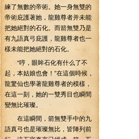
練了無數的帝術。她一身無雙的
帝術庇護著她，龍雞尊者并未能
把她絕對的石化。而箭無雙乃是
有九語真弓庇護，龍雞尊者也一
樣未能把她絕對的石化。
“哼，眼眸石化有什么了不
起，本姑娘也會！”在這個時候，
龍驚仙也學著龍雞尊者的模樣，
在這一刻，她的一雙秀目也瞬間
變無比璀璨。
在這瞬間，箭無雙手中的九
語真弓也是璀璨無比，皆陣列前