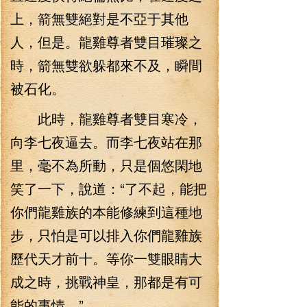
上，箭無雙絕對是不亞于其他
人，但是。龍雞尊者雙目璀璨之
時，箭無雙欲躲都來不及，瞬間
被石化。
此時，龍雞尊者雙目寒冷，
向李七夜逼去。而李七夜站在那
里，毫不為所動，只是個悠閑地
笑了一下，說道：“了不起，能把
你們龍雞族的本能修練到這種地
步，只怕是可以排入你們龍雞族
歷代天才前十。等你一雙眼睛大
成之時，挑戰神皇，那都是有可
能的事情。”