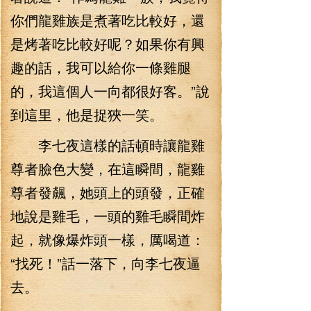
你們龍雞族是煮著吃比較好，還
是烤著吃比較好呢？如果你有興
趣的話，我可以給你一條雞腿
的，我這個人一向都很好客。”說
到這里，他是捉狹一笑。
李七夜這樣的話頓時讓龍雞
尊者臉色大變，在這瞬間，龍雞
尊者發飆，她頭上的頭發，正確
地說是雞毛，一頭的雞毛瞬間炸
起，就像爆炸頭一樣，厲喝道：
“找死！”話一落下，向李七夜逼
去。