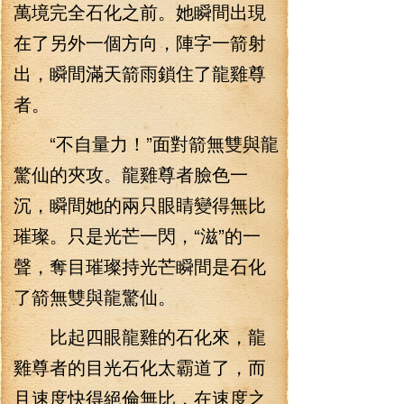
萬境完全石化之前。她瞬間出現
在了另外一個方向，陣字一箭射
出，瞬間滿天箭雨鎖住了龍雞尊
者。
“不自量力！”面對箭無雙與龍
驚仙的夾攻。龍雞尊者臉色一
沉，瞬間她的兩只眼睛變得無比
璀璨。只是光芒一閃，“滋”的一
聲，奪目璀璨持光芒瞬間是石化
了箭無雙與龍驚仙。
比起四眼龍雞的石化來，龍
雞尊者的目光石化太霸道了，而
且速度快得絕倫無比，在速度之