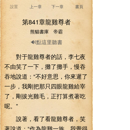
設置
上一章
下一章
書頁
第841章龍雞尊者
熊貓書庫 帝霸
🔊點這里聽書
對于龍雞尊者的話，李七夜
不由笑了一下，攤了攤手，慢吞
吞地說道：“不好意思，你來遲了
一步，我剛把那只四眼龍雞給宰
了，剛拔光雞毛，正打算煮著吃
呢。”
說著，看了看龍雞尊者，笑
著說道：“作為龍雞一族，我覺得