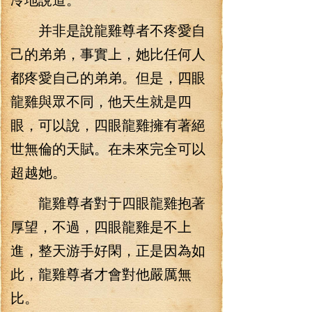
并非是說龍雞尊者不疼愛自
己的弟弟，事實上，她比任何人
都疼愛自己的弟弟。但是，四眼
龍雞與眾不同，他天生就是四
眼，可以說，四眼龍雞擁有著絕
世無倫的天賦。在未來完全可以
超越她。
龍雞尊者對于四眼龍雞抱著
厚望，不過，四眼龍雞是不上
進，整天游手好閑，正是因為如
此，龍雞尊者才會對他嚴厲無
比。