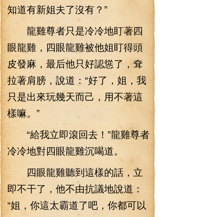
知道有新姐夫了沒有？”
龍雞尊者只是冷冷地盯著四
眼龍雞，四眼龍雞被他姐盯得頭
皮發麻，最后他只好認慫了，耷
拉著肩膀，說道：“好了，姐，我
只是出來玩幾天而己，用不著這
樣嘛。”
“給我立即滾回去！”龍雞尊者
冷冷地對四眼龍雞沉喝道。
四眼龍雞聽到這樣的話，立
即不干了，他不由抗議地說道：
“姐，你這太霸道了吧，你都可以