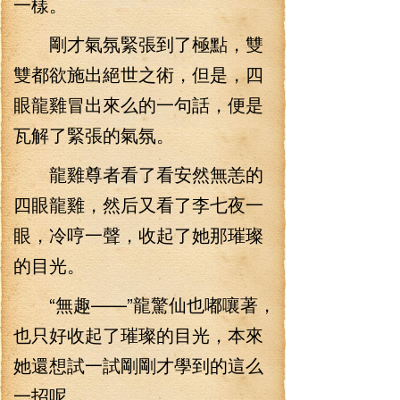
一樣。
剛才氣氛緊張到了極點，雙
雙都欲施出絕世之術，但是，四
眼龍雞冒出來么的一句話，便是
瓦解了緊張的氣氛。
龍雞尊者看了看安然無恙的
四眼龍雞，然后又看了李七夜一
眼，冷哼一聲，收起了她那璀璨
的目光。
“無趣——”龍驚仙也嘟嚷著，
也只好收起了璀璨的目光，本來
她還想試一試剛剛才學到的這么
一招呢。