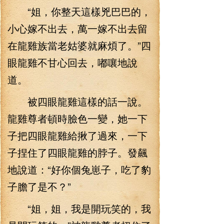
“姐，你整天這樣兇巴巴的，
小心嫁不出去，萬一嫁不出去留
在龍雞族當老姑婆就麻煩了。”四
眼龍雞不甘心回去，嘟嚷地說
道。
被四眼龍雞這樣的話一說。
龍雞尊者頓時臉色一變，她一下
子把四眼龍雞給揪了過來，一下
子捏住了四眼龍雞的脖子。發飆
地說道：“好你個兔崽子，吃了豹
子膽了是不？”
“姐，姐，我是開玩笑的，我