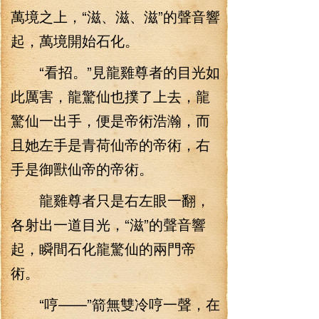
萬境之上，“滋、滋、滋”的聲音響
起，萬境開始石化。
“看招。”見龍雞尊者的目光如
此厲害，龍驚仙也撲了上去，龍
驚仙一出手，便是帝術浩瀚，而
且她左手是青荷仙帝的帝術，右
手是御獸仙帝的帝術。
龍雞尊者只是右左眼一翻，
各射出一道目光，“滋”的聲音響
起，瞬間石化龍驚仙的兩門帝
術。
“哼——”箭無雙冷哼一聲，在