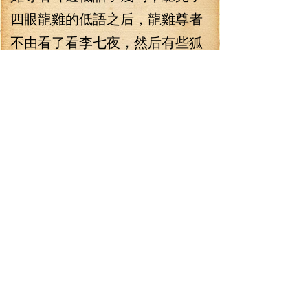
四眼龍雞的低語之后，龍雞尊者
不由看了看李七夜，然后有些狐
疑地盯著四眼龍雞，冷冷地說
道：“你說的可是真的？”
“姐，我騙你干什么。”四眼龍
雞一副信誓旦旦的模樣，發誓地
說道：“如果我所說有假，以后姐
你就禁閉我一百年，不，五百
年。”
龍雞尊者盯著四眼龍雞一會
兒，最后冷哼一聲，冷冷地說
道：“好，姑且信你一回，此事完