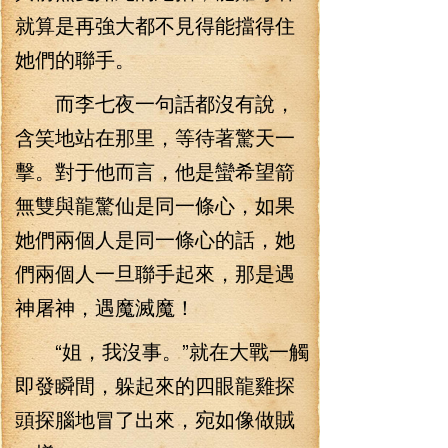
就算是再強大都不見得能擋得住
她們的聯手。
而李七夜一句話都沒有說，
含笑地站在那里，等待著驚天一
擊。對于他而言，他是蠻希望箭
無雙與龍驚仙是同一條心，如果
她們兩個人是同一條心的話，她
們兩個人一旦聯手起來，那是遇
神屠神，遇魔滅魔！
“姐，我沒事。”就在大戰一觸
即發瞬間，躲起來的四眼龍雞探
頭探腦地冒了出來，宛如像做賊