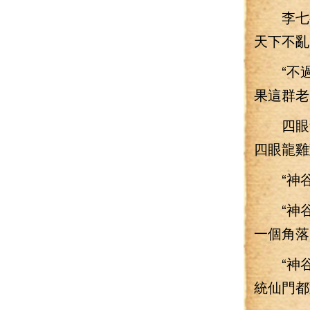
李七夜
天下不亂
“不過
果這群老
四眼龍
四眼龍雞
“神谷
“神谷
一個角落
“神谷的
統仙門都