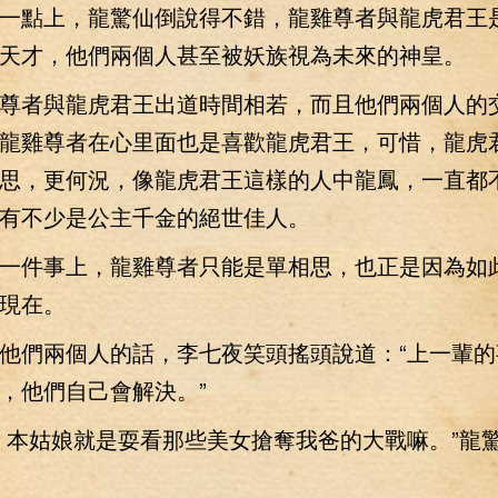
點上，龍驚仙倒說得不錯，龍雞尊者與龍虎君王
天才，他們兩個人甚至被妖族視為未來的神皇。
者與龍虎君王出道時間相若，而且他們兩個人的
龍雞尊者在心里面也是喜歡龍虎君王，可惜，龍虎
思，更何況，像龍虎君王這樣的人中龍鳳，一直都
有不少是公主千金的絕世佳人。
件事上，龍雞尊者只能是單相思，也正是因為如
現在。
們兩個人的話，李七夜笑頭搖頭說道：“上一輩的
，他們自己會解決。”
本姑娘就是耍看那些美女搶奪我爸的大戰嘛。”龍