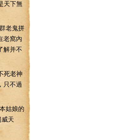
是天下無
群老鬼拼
在老窩內
了解并不
不死老神
，只不過
本姑娘的
揚威天