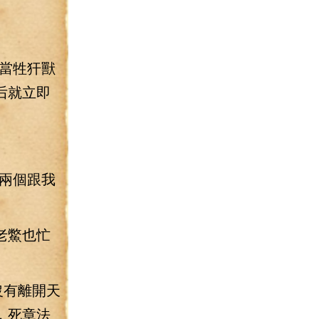
。
當牲犴獸
后就立即
兩個跟我
老鱉也忙
沒有離開天
，死章法