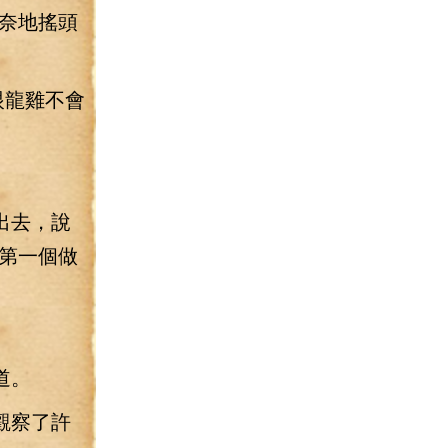
奈地搖頭
眼龍雞不會
出去，說
第一個做
道。
觀察了許