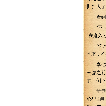
則釘入了
看到李
“不，
“在進入
“你又
地下，不
李七夜
來臨之前
候，倒下
箭無雙
心里面明