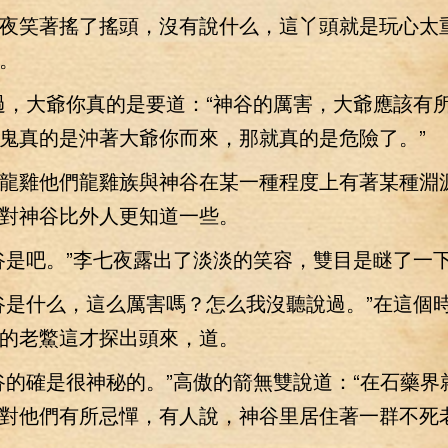
笑著搖了搖頭，沒有說什么，這丫頭就是玩心太
。
，大爺你真的是要道：“神谷的厲害，大爺應該有
鬼真的是沖著大爺你而來，那就真的是危險了。”
雞他們龍雞族與神谷在某一種程度上有著某種淵
對神谷比外人更知道一些。
是吧。”李七夜露出了淡淡的笑容，雙目是瞇了一
是什么，這么厲害嗎？怎么我沒聽說過。”在這個
的老鱉這才探出頭來，道。
確是很神秘的。”高傲的箭無雙說道：“在石藥界
對他們有所忌憚，有人說，神谷里居住著一群不死老