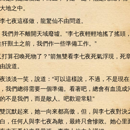
大地之中。
七夜這樣做，龍驚仙不由問道。
我們并不離開天域廢墟。”李七夜輕輕地搖了搖頭
牲犴獸土之前，我們作一些準備工作。”
打算召喚死物了？”箭無雙看李七夜死氣浮現，死
由說道。
淡淡一笑，說道：“可以這樣說，不過，不是現在
，我們總得需要一個準備。看著吧，總會有血流成
的不是我們，而是敵人。吧歡迎常駐”
沉默起來，她一向來都高傲，但，與李七夜對決
白，任何人與李七夜為敵，最終只會慘敗。她心里