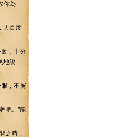
收你為
，天百度
心動，十分
笑地說
一眼，不屑
著吧。”龍
開之時，