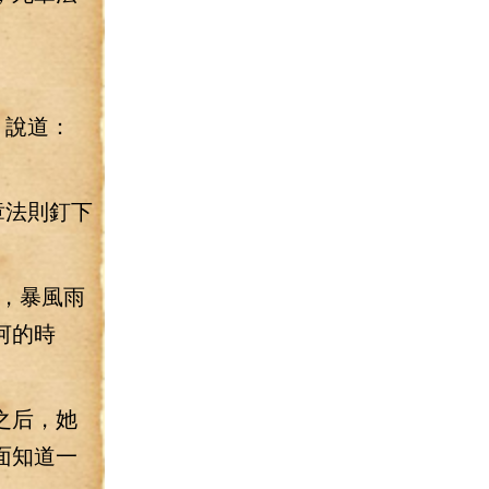
，說道：
章法則釘下
，暴風雨
河的時
之后，她
面知道一