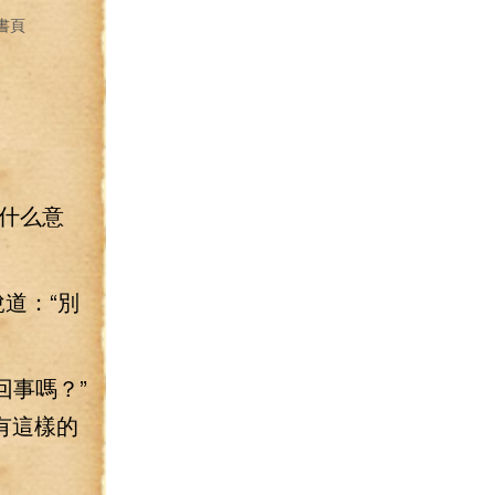
書頁
什么意
道：“別
回事嗎？”
有這樣的