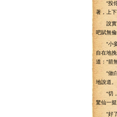
“投你胃
著，上下
說實在
吧賦無倫
“小妾
自在地挽
道：“箭
“做白
地說道。
“切，
驚仙一挺
“好了