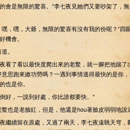
的會是無限的驚喜。”李七夜見她們又要吵架了，無
嘿，嘿，大爺，無限的驚喜有沒有我的份呢？”四
好機會。
道。
看了看以最快度爬出來的老鱉，就一腳把他踹了
好意思跑來繳功勞嗎？一遇到事情逃得最快的是你，
的也是你。
好，一說到好處，你比誰都要快。”
也是老臉紅，但是，他還是hou著臉皮弱弱地說
繼續留在原處，又過了兩天，李七夜遠眺天穹，