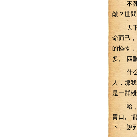
“不死老
敵？世間
“天下
命而己，
的怪物，
多。”四
“什么不
人，那我
是一群殘
“哈，
胃口。”
下。”說