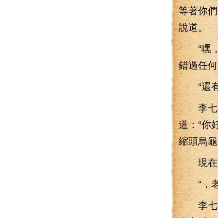
等著你們
說道。
“嘿，
錯過任何
“還有
李七夜
道：“你
縮頭烏龜
現在倒
“，老鱉
李七夜