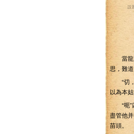
設
當龍雞
思，難道
“切，你
以為本姑
“呃”四
盡管他并
苗頭。