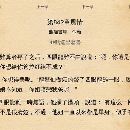
置
上一章
下一章
第842章風情
熊貓書庫 帝霸
🔊點這里聽書
算者專了之后，四眼龍雞不由說道：“呃，你這是
你想給你爸拉紅線不成？”
想得美呢。”龍驚仙傲氣的瞥了四眼龍雞一眼，說
娘不知道，你姐暗戀我爸呢。”
眼龍雞一時無語，他搔了搔頭，說道：“有這么一
不是很清楚，不過，他姐一直以來都是單身，似乎