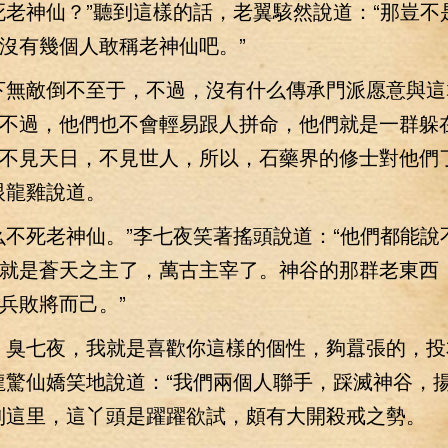
神仙？”聽到這樣的話，老翼駭然說道：“那豈不
沒有幾個人敢稱老神仙吧。”
無敵倒不至于，不過，沒有什么傳承門派愿意與這
不過，他們也不會輕易跟人拼命，他們就是一群躲
不見天日，不見世人，所以，石藥界的修士對他們
眼龍雞說道。
死老神仙。”李七夜笑著搖頭說道：“他們都能說
就是蒼天之主了，萬古主宰了。神谷的那群老東西
兵敗將而己。”
臭七夜，我就是喜歡你這樣的個性，夠囂張的，投
龍驚仙嬌笑地說道：“我們兩個人聯手，踩滅神谷，
到這里，這丫頭是躍躍欲試，頗有大開殺戒之勢。