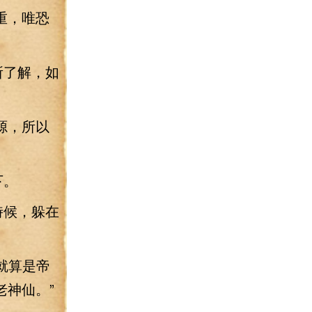
重，唯恐
所了解，如
源，所以
下。
時候，躲在
就算是帝
神仙。”