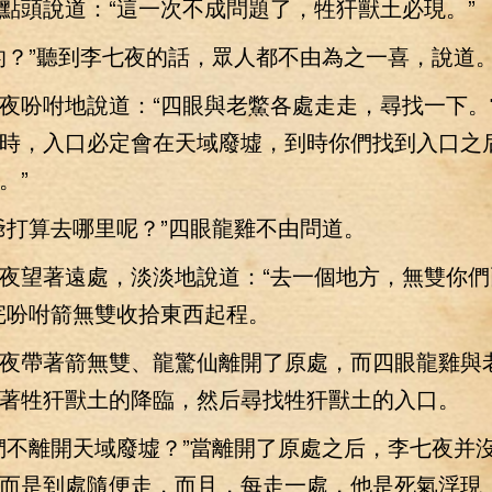
點頭說道：“這一次不成問題了，牲犴獸土必現。”
？”聽到李七夜的話，眾人都不由為之一喜，說道
吩咐地說道：“四眼與老鱉各處走走，尋找一下。
時，入口必定會在天域廢墟，到時你們找到入口之
。”
打算去哪里呢？”四眼龍雞不由問道。
望著遠處，淡淡地說道：“去一個地方，無雙你們
完吩咐箭無雙收拾東西起程。
帶著箭無雙、龍驚仙離開了原處，而四眼龍雞與
著牲犴獸土的降臨，然后尋找牲犴獸土的入口。
不離開天域廢墟？”當離開了原處之后，李七夜并
而是到處隨便走，而且，每走一處，他是死氣浮現