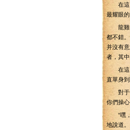
在這一
最耀眼的
龍雞尊
都不錯。
并沒有意
者，其中
在這一
直單身到
對于他
你們操心
“嘿，
地說道。