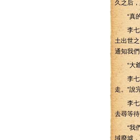
久之后，
“真的
李七夜
土出世之
通知我們
“大爺
李七夜
走。”說
李七夜
去尋等待
“我們
域廢墟，