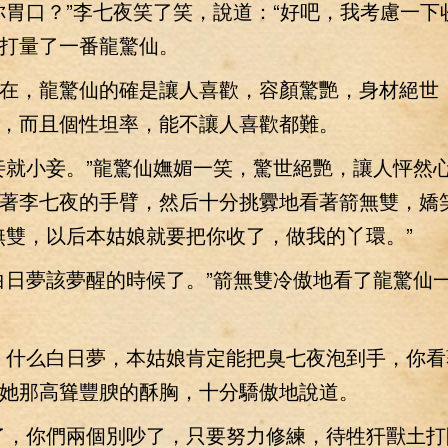
口？”李七夜笑了笑，說道：“好吧，我考慮一下
打量了一番龍驚仙。
，龍驚仙的確是讓人喜歡，容顏驚艷，身材絕世
，而且個性坦率，能不讓人喜歡都難。
就小妾。”龍驚仙嫵媚一笑，驚世絕艷，讓人怦然
著李七夜的手臂，然后十分挑釁地看著箭無雙，嬌
無雙，以后本姑娘就要把你收了，做我的丫環。”
日夢該夢醒的時候了。”箭無雙冷傲地看了龍驚仙
什么白日夢，本姑娘肯定能把臭七夜泡到手，你看
她那高聳豐腴的酥胸，十分驕傲地說道。
，你們兩個別吵了，只要努力修練，待牲犴獸土打