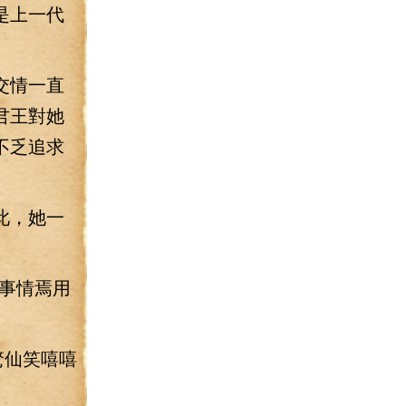
是上一代
交情一直
君王對她
不乏追求
此，她一
事情焉用
驚仙笑嘻嘻