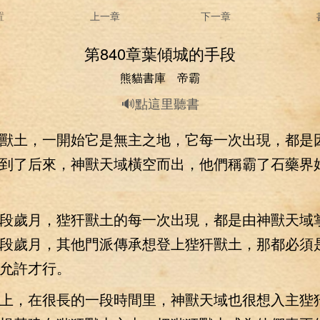
置
上一章
下一章
第840章葉傾城的手段
熊貓書庫 帝霸
🔊點這里聽書
土，一開始它是無主之地，它每一次出現，都是
到了后來，神獸天域橫空而出，他們稱霸了石藥界
歲月，狴犴獸土的每一次出現，都是由神獸天域
段歲月，其他門派傳承想登上狴犴獸土，那都必須
允許才行。
，在很長的一段時間里，神獸天域也很想入主狴