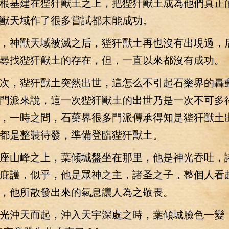
根基建在狴犴獸土之上，把狴犴獸土成為他們真正
獸天域作了很多嘗試都未能成功。
神獸天域被滅之后，狴犴獸土再也沒有出現過，
尋找狴犴獸土的存在，但，一直以來都沒有成功。
，狴犴獸土突然出世，這怎么不引起石藥界的轟
門派來說，這一次狴犴獸土的出世乃是一次不可多
，一時之間，石藥界很多門派傳承得知是狴犴獸土
都是整裝待發，準備登臨狴犴獸土。
山峰之上，葉傾城盤坐在那里，他是神光吞吐，
庇護，似乎，他是眾神之主，諸圣之子，整個人看
，他所散發出來的氣息讓人為之敬畏。
沖天而起，沖入天宇深處之時，葉傾城臉色一變