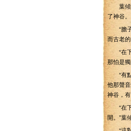
葉傾城
了神谷。
“膽子
而古老的
“在下
那怕是獨
“有點
他那聲音
神谷，有
“在下
開。”葉
“這對