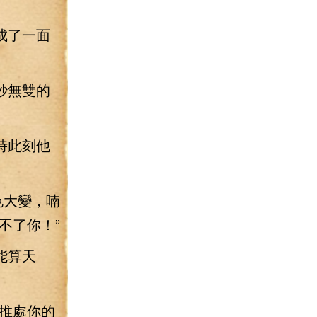
成了一面
妙無雙的
時此刻他
色大變，喃
不了你！”
能算天
推處你的