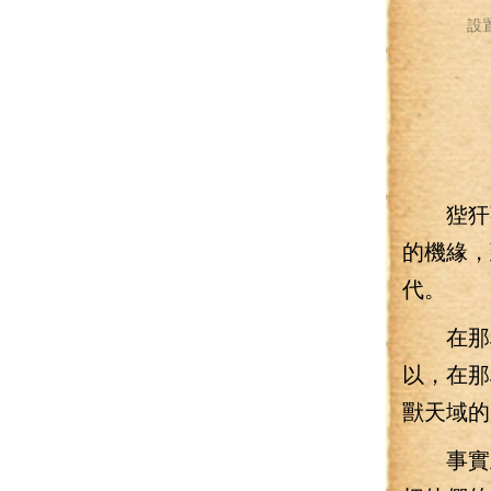
設
狴犴獸
的機緣，
代。
在那段
以，在那
獸天域的
事實上