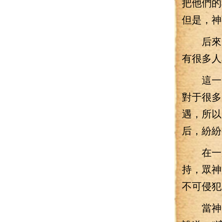
把他們的
但是，神
后來，
有很多人
這一次
對于很多
遇，所以
后，紛紛
在一座
持，眾神
不可侵犯
當神光