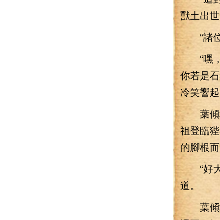
獸土出世
“諸位
“嘿，
你若是石
冷笑響起
葉傾城
祖登臨狴
的腳根而
“好大
道。
葉傾城