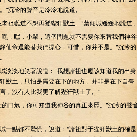
。”沉冷的聲音是冷冷地說道。
老祖難道不想再登狴犴獸土。”葉傾城緩緩地說道
嘿，嘿，小輩，這個問題就不需要你來替我們神谷
鋒仙帝還能替我們操心，可惜，你并不是。”沉冷的
。
淡淡地笑著說道：“我想諸祖也應該知道我的出身
犴獸土，只怕是需要在下的地方。并非是在下自夸
言，沒有人比我更了解狴犴獸土了。”
的口氣，你可知道我神谷的真正來歷。”沉冷的聲
一點都不驚慌，說道：“諸祖對于狴犴獸土的確是