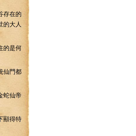
谷存在的
世的大人
住的是何
統仙門都
金蛇仙帝
下顯得特