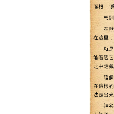
腳根！”
想到這
在獸域
在這里，
就是這
能看透它
之中隱藏
這個神
在這樣的
法走出來
神谷，