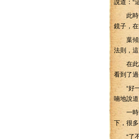
說道：“
此時，
鏡子，在
葉傾城
法則，這
在此時
看到了過
“好一
喃地說道
一時之
下，很多
“了不