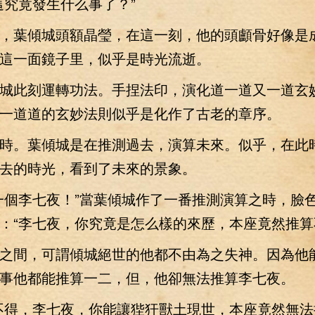
這究竟發生什么事了？”
葉傾城頭額晶瑩，在這一刻，他的頭顱骨好像是
這一面鏡子里，似乎是時光流逝。
此刻運轉功法。手捏法印，演化道一道又一道玄
一道道的玄妙法則似乎是化作了古老的章序。
。葉傾城是在推測過去，演算未來。似乎，在此
去的時光，看到了未來的景象。
個李七夜！”當葉傾城作了一番推測演算之時，臉
：“李七夜，你究竟是怎么樣的來歷，本座竟然推算
間，可謂傾城絕世的他都不由為之失神。因為他
事他都能推算一二，但，他卻無法推算李七夜。
得，李七夜，你能讓狴犴獸土現世，本座竟然無法