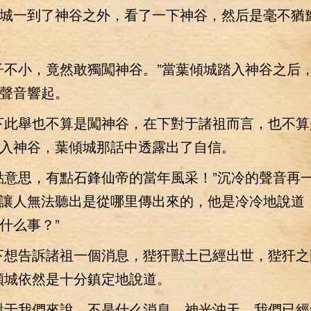
一到了神谷之外，看了一下神谷，然后是毫不猶
不小，竟然敢獨闖神谷。”當葉傾城踏入神谷之后
聲音響起。
此舉也不算是闖神谷，在下對于諸祖而言，也不算
入神谷，葉傾城那話中透露出了自信。
意思，有點石鋒仙帝的當年風采！”沉冷的聲音再
讓人無法聽出是從哪里傳出來的，他是冷冷地說道：
什么事？”
想告訴諸祖一個消息，狴犴獸土已經出世，狴犴之
傾城依然是十分鎮定地說道。
于我們來說，不是什么消息，神光沖天，我們已經