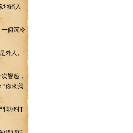
豫地踏入
，一個沉冷
是外人。”
一次響起，
“你來我
門即將打
知道狴犴