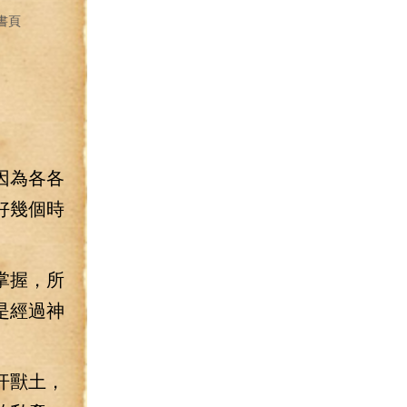
書頁
因為各各
好幾個時
掌握，所
是經過神
犴獸土，