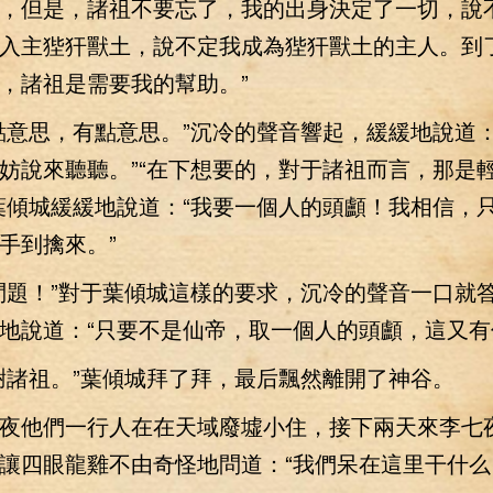
，但是，諸祖不要忘了，我的出身決定了一切，說
入主狴犴獸土，說不定我成為狴犴獸土的主人。到
，諸祖是需要我的幫助。”
思，有點意思。”沉冷的聲音響起，緩緩地說道：
妨說來聽聽。”“在下想要的，對于諸祖而言，那是
葉傾城緩緩地說道：“我要一個人的頭顱！我相信，
手到擒來。”
題！”對于葉傾城這樣的要求，沉冷的聲音一口就
地說道：“只要不是仙帝，取一個人的頭顱，這又有
諸祖。”葉傾城拜了拜，最后飄然離開了神谷。
他們一行人在在天域廢墟小住，接下兩天來李七
讓四眼龍雞不由奇怪地問道：“我們呆在這里干什么