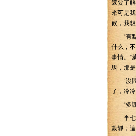
還要了解
來可是我
候，我想
“有點意
什么，不
事情。”
馬，那是
“沒問
了，冷冷
“多謝
李七夜
動靜，這