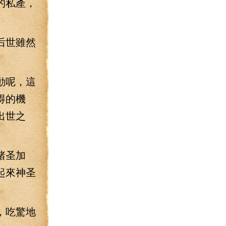
的私產，
后世雖然
動呢，這
得的機
出世之
諸圣加
起來神圣
，吃驚地