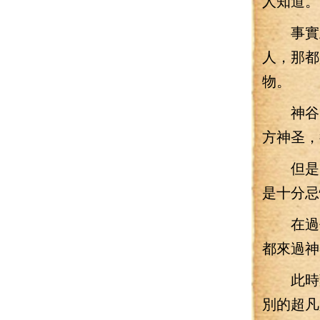
人知道。
事實上
人，那都
物。
神谷，
方神圣，
但是，
是十分忌
在過去
都來過神
此時葉
別的超凡