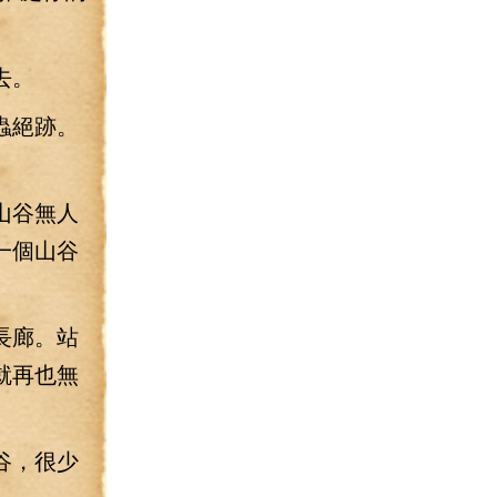
去。
蟲絕跡。
山谷無人
一個山谷
長廊。站
就再也無
谷，很少