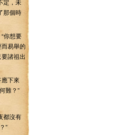
不定，未
了那個時
“你想要
輕而易舉的
只要諸祖出
答應下來
何難？”
夜都沒有
？”