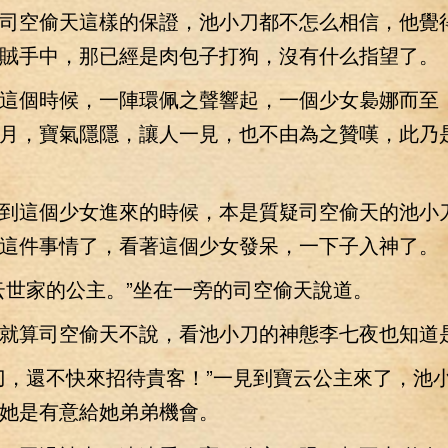
空偷天這樣的保證，池小刀都不怎么相信，他覺
賊手中，那已經是肉包子打狗，沒有什么指望了。
個時候，一陣環佩之聲響起，一個少女裊娜而至
月，寶氣隱隱，讓人一見，也不由為之贊嘆，此乃
這個少女進來的時候，本是質疑司空偷天的池小
這件事情了，看著這個少女發呆，一下子入神了。
世家的公主。”坐在一旁的司空偷天說道。
算司空偷天不說，看池小刀的神態李七夜也知道
，還不快來招待貴客！”一見到寶云公主來了，池
她是有意給她弟弟機會。