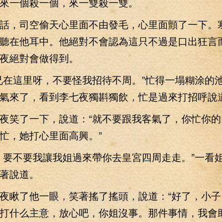
來一個殺一個，來一雙殺一雙。
，司空偷天心里面不由發毛，心里面顫了一下。
聽在他耳中。他絕對不會認為這只不過是口出狂言
夜絕對會做得到。
在這里呀，不要怪我招待不周。”忙得一塌糊涂的
氣來了，看到李七夜獨斟獨飲，忙是過來打招呼說
笑了一下，說道：“就不要跟我客氣了，你忙你的
忙，她打心里面高興。”
要不要我讓我姐過來帶你去皇宮四周走走。”一看
著說道。
瞅了他一眼，笑著搖了搖頭，說道：“好了，小子
打什么主意，放心吧，你姐沒事。那件事情，我會