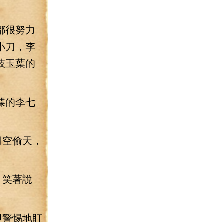
都很努力
小刀，李
枝玉葉的
蝶的李七
司空偷天，
，笑著說
即警惕地盯