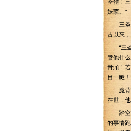
圣體！三
妖孽。”
三圣之
古以來，
“三圣之
管他什么
骨頭！若
目一瞇！
魔背嶺
在世，他
踏空仙
的事情跑