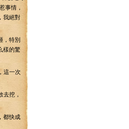
惹事情，
，我絕對
砸，特別
么樣的驚
，這一次
敢去挖，
，都快成