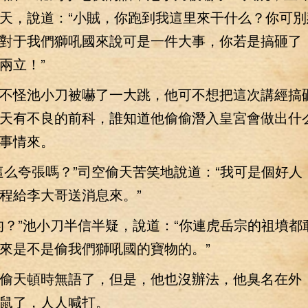
天，說道：“小賊，你跑到我這里來干什么？你可別
對于我們獅吼國來說可是一件大事，你若是搞砸了
兩立！”
怪池小刀被嚇了一大跳，他可不想把這次講經搞
天有不良的前科，誰知道他偷偷潛入皇宮會做出什
事情來。
夸張嗎？”司空偷天苦笑地說道：“我可是個好人
程給李大哥送消息來。”
”池小刀半信半疑，說道：“你連虎岳宗的祖墳都
來是不是偷我們獅吼國的寶物的。”
天頓時無語了，但是，他也沒辦法，他臭名在外
鼠了，人人喊打。