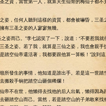
圣之資，當世第一人，就算天生仙骨的梅仙子都不
姿，任何人聽到這樣的資質，都會被嚇昏，三圣
擁有三圣之姿的人寥寥無幾。
姿而己。”李七認笑了一下，說道：“不要惹我就
三圣之姿。若了我，就算是三仙之姿，我也會親手
是踏空仙帝還活著，我都要跟他算一算帳！”說到這
所發生的事情，他知道是誰出手。若是這一世踏
去搬殺手锏把踏空山砸個稀爛！
帝不在世，他懶得去找他的后人出氣，懶得因為
去砸踏空山而己。當然，若是踏空山的子弟敢來找