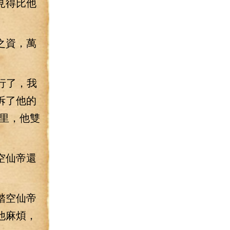
見得比他
之資，萬
行了，我
拆了他的
里，他雙
空仙帝還
踏空仙帝
他麻煩，