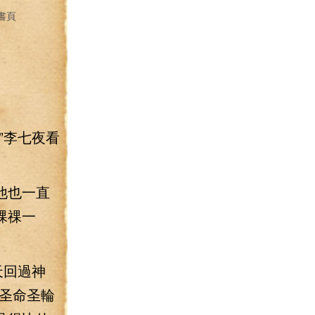
書頁
”李七夜看
他也一直
祼祼一
天回過神
圣命圣輪