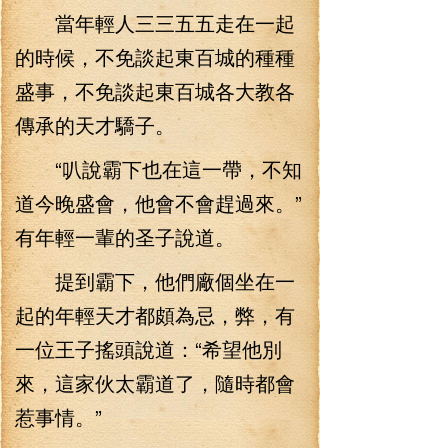
當年輕人三三五五走在一起
的時候，不免談起東百城的種種
盛事，不免談起東百城各大教各
傳承的天才驕子。
“叭說霸下也在這一帶，不知
道今晚盛會，他會不會趕過來。”
有年輕一輩的圣子說道。
提到霸下，他們廠個坐在一
起的年輕天才都頗為忌，弊，有
一位王子搖頭說道：“希望他別
來，這家伙太霸道了，隨時都會
惹事情。”