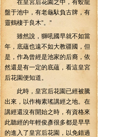
在皇宮后花園之中，有蛟龍
盤于池中，有老龜馱負古牌，有
靈鶴棲于良木”。”
雖然說，獅吼國早就不如當
年，底蘊也遠不如大教疆國，但
是，作為曾經是池家的后裔，依
然還是有一定的底蘊，看這皇宮
后花園便知道。
此時，皇宮后花園已經被騰
出來，以作梅素瑤講經之地。在
講經還沒有開始之時，有資格來
此聽經的年輕俊彥很多都是早早
的進入了皇宮后花園，以免錯過