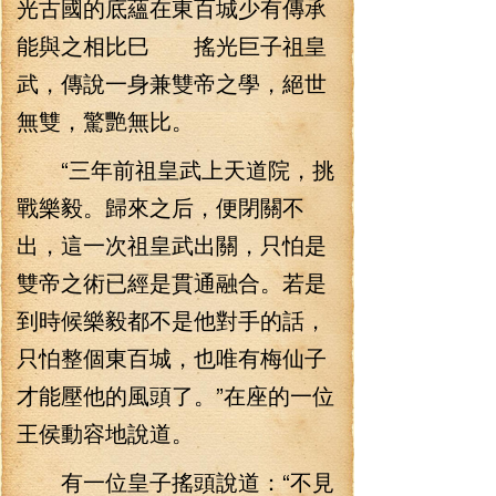
光古國的底蘊在東百城少有傳承
能與之相比巳 搖光巨子祖皇
武，傳說一身兼雙帝之學，絕世
無雙，驚艷無比。
“三年前祖皇武上天道院，挑
戰樂毅。歸來之后，便閉關不
出，這一次祖皇武出關，只怕是
雙帝之術已經是貫通融合。若是
到時候樂毅都不是他對手的話，
只怕整個東百城，也唯有梅仙子
才能壓他的風頭了。”在座的一位
王侯動容地說道。
有一位皇子搖頭說道：“不見