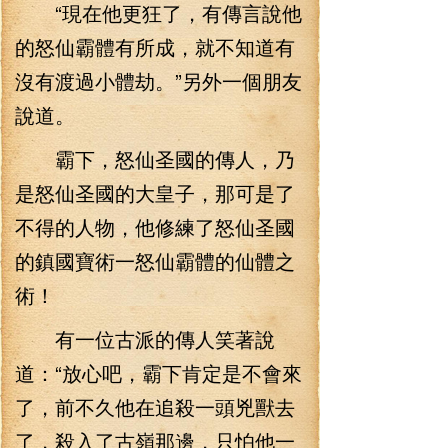
“現在他更狂了，有傳言說他
的怒仙霸體有所成，就不知道有
沒有渡過小體劫。”另外一個朋友
說道。
霸下，怒仙圣國的傳人，乃
是怒仙圣國的大皇子，那可是了
不得的人物，他修練了怒仙圣國
的鎮國寶術一怒仙霸體的仙體之
術！
有一位古派的傳人笑著說
道：“放心吧，霸下肯定是不會來
了，前不久他在追殺一頭兇獸去
了，殺入了古嶺那邊，只怕他一