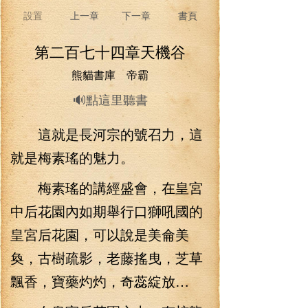
設置
上一章
下一章
書頁
第二百七十四章天機谷
熊貓書庫 帝霸
🔊點這里聽書
這就是長河宗的號召力，這
就是梅素瑤的魅力。
梅素瑤的講經盛會，在皇宮
中后花園內如期舉行口獅吼國的
皇宮后花園，可以說是美侖美
奐，古樹疏影，老藤搖曳，芝草
飄香，寶藥灼灼，奇蕊綻放…