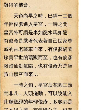
難得的機會。
天色尚早之時，巳經一二個
年輕俊彥進入皇宮，一時之間，
皇宮外可謂是車如龍水馬如龍，
有俊彥是乘著代表著自己世家尊
威的古老戰車而來，有俊彥騎著
珍貴罕世的瑞獸而至，也有俊彥
腳踏仙劍駕臨，也有俊彥乃是坐
寶山橫空而來…
一時之旬，皇宮后花園三熱
鬧非凡，人頭拖動，可以說能入
此處聽經的年輕俊彥，多數都是
了不得之輩，有疆國公主，也有