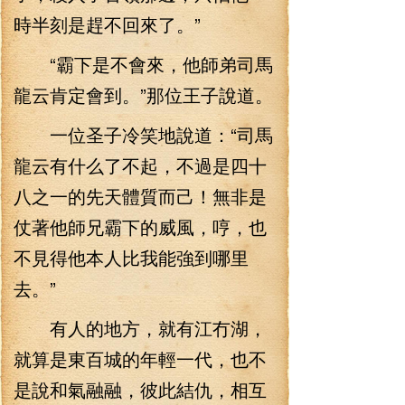
時半刻是趕不回來了。”
“霸下是不會來，他師弟司馬
龍云肯定會到。”那位王子說道。
一位圣子冷笑地說道：“司馬
龍云有什么了不起，不過是四十
八之一的先天體質而己！無非是
仗著他師兄霸下的威風，哼，也
不見得他本人比我能強到哪里
去。”
有人的地方，就有江冇湖，
就算是東百城的年輕一代，也不
是說和氣融融，彼此結仇，相互