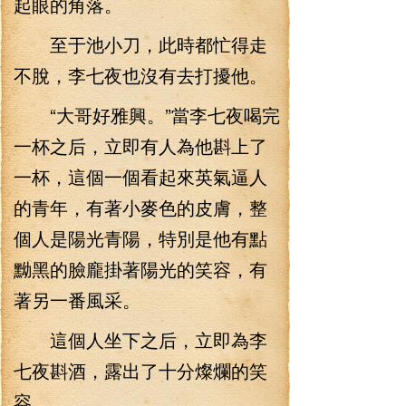
起眼的角落。
至于池小刀，此時都忙得走
不脫，李七夜也沒有去打擾他。
“大哥好雅興。”當李七夜喝完
一杯之后，立即有人為他斟上了
一杯，這個一個看起來英氣逼人
的青年，有著小麥色的皮膚，整
個人是陽光青陽，特別是他有點
黝黑的臉龐掛著陽光的笑容，有
著另一番風采。
這個人坐下之后，立即為李
七夜斟酒，露出了十分燦爛的笑
容。