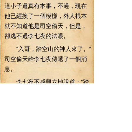
這小子還真有本事，不過，現在
他已經換了一個模樣，外人根本
就不知道他是司空偷天，但是，
卻逃不過李七夜的法眼。
“入哥，踏空山的神人來了。”
司空偷天給李七夜傳遞了一個消
息。
李七夜不感興六地說道：“踏
空山的人來了，那又如何？與我
有什么關系。”說著，又喝了一
杯。
司空偷天忙給他滿上，說