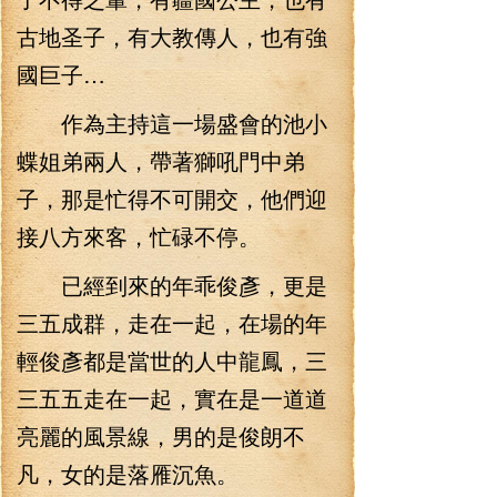
古地圣子，有大教傳人，也有強
國巨子…
作為主持這一場盛會的池小
蝶姐弟兩人，帶著獅吼門中弟
子，那是忙得不可開交，他們迎
接八方來客，忙碌不停。
已經到來的年乖俊彥，更是
三五成群，走在一起，在場的年
輕俊彥都是當世的人中龍鳳，三
三五五走在一起，實在是一道道
亮麗的風景線，男的是俊朗不
凡，女的是落雁沉魚。