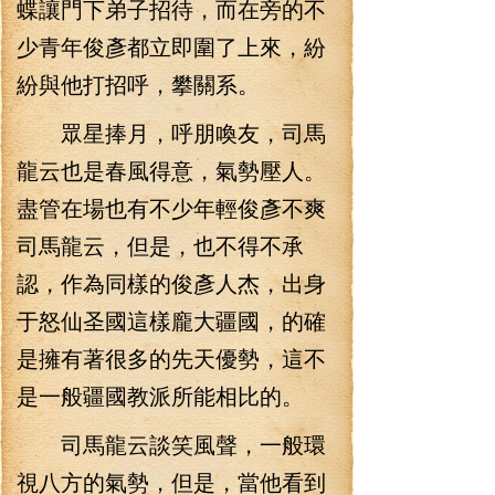
蝶讓門下弟子招待，而在旁的不
少青年俊彥都立即圍了上來，紛
紛與他打招呼，攀關系。
眾星捧月，呼朋喚友，司馬
龍云也是春風得意，氣勢壓人。
盡管在場也有不少年輕俊彥不爽
司馬龍云，但是，也不得不承
認，作為同樣的俊彥人杰，出身
于怒仙圣國這樣龐大疆國，的確
是擁有著很多的先天優勢，這不
是一般疆國教派所能相比的。
司馬龍云談笑風聲，一般環
視八方的氣勢，但是，當他看到