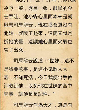
冷哼一聲，秀目一張，眼瞳的金
芒吞吐。池小蝶心里面本來是就
厭惡司馬龍云，現在盛會還沒有
開始，就鬧了起來，這簡直就是
拆她的臺，這讓她心里面火氣也
冒了出來。
司馬龍云說道：“世妹，這不
是我要惹事，是這小鬼欺人太
甚，不知死活，今日我便出手教
訓教訓他，以免他在世妹的宮中
鬧事，讓他長長記性。”
司馬龍云作為天才，還是有