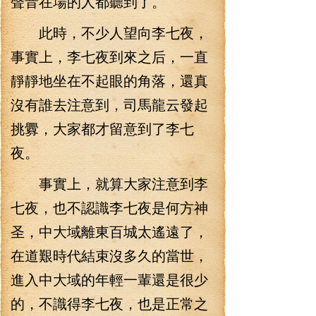
聲音在場的人都聽到了。
此時，不少人望向李七夜，
事實上，李七夜到來之后，一直
靜靜地坐在不起眼的角落，還真
沒有誰去注意到，司馬龍云發起
挑釁，大家都才留意到了李七
夜。
事實上，就算大家注意到李
七夜，也不認識李七夜是何方神
圣，中大域離東百城太遙遠了，
在道艱時代結束沒多久的當世，
進入中大域的年輕一輩還是很少
的，不識得李七夜，也是正常之