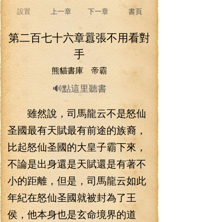
設置
上一章
下一章
書頁
第二百七十六章囂張不用看對
手
熊貓書庫 帝霸
🔊點這里聽書
雖然說，司馬龍云不是怒仙
圣國最有天賦最有前途的族裔，
比起怒仙圣國的大皇子霸下來，
不論是出身還是天賦還是有著不
小的距離，但是，司馬龍云如此
年紀在怒仙圣國就被封為了王
侯，他本身也是玄命境界的道