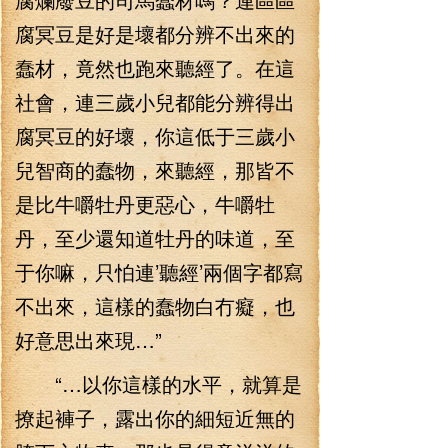
腐冥豆是好是壞都分辨不出來的
蠢材，竟然也跑來聽經了。在這
社會，連三歲小兒都能分辨得出
腐冥豆的好壞，你這低于三歲小
兒智商的蠢物，來聽經，那皆不
是比牛嚼牡丹更惡心，牛嚼牡
丹，至少還知道牡丹的味道，至
于你嘛，只怕連’聽經’兩個字都寫
不出來，這樣的蠢物白冇癡，也
好意思出來現…”
“…以你這樣的水平，就算是
撩起褲子，露出你的細短近無的