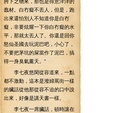
胯下之物來，那也是得意洋洋的
蠢材。白冇癡不丟人，但是，跑
出來還怕別人不知道你是白冇
癡，非要炫耀一下你白冇癡的水
平，那就太丟人了。你還是回你
怒仙圣國去玩泥巴吧，小心了，
不要把茅坑的屎當作了泥巴，搞
得一身臭氣薰天。”
李七夜悠閑從容道來，一點
都不激動，這本是潑婦罵街一樣
的臟話從他那從容不迫的口中說
出來，好像是講天書一樣。
李七夜一席臟話，頓時讓在