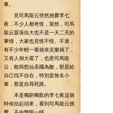
事。
見司馬龍云突然挑釁李七
夜，不少人都奇怪，當然，司馬
龍云囂張自大也不是一天二天的
事情，大家也見怪不怪。不過，
有不少年輕一輩就幸災樂禍了，
又有人倒大霉了，也惹司馬龍
云，敢與怒仙圣國為敵，那是給
自己找不自在，特別是無名小
輩，那是自尋死路。
本是獨斟獨飲的李七夜這個
時候抬起頭來，看到司馬龍云挑
釁，不由雙眼一瞇。