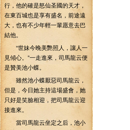
行，他的確是怒仙圣國的天才，
在東百城也是享有盛名，前途遠
大，也有不少年輕一輩愿意去巴
結他。
“世妹今晚美艷照人，讓人一
見傾心。”一走進來，司馬龍云便
是贊美池小蝶。
雖然池小蝶厭惡司馬龍云，
但是，今日她主持這場盛會，她
只好是笑臉相迎，把司馬龍云迎
接進來。
當司馬龍云坐定之后，池小