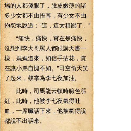
場的人都傻眼了，臉皮嫩薄的諸
多少女都不由捂耳，有少女不由
抱怨地說道：“這，這太粗鄙了。”
“痛快，痛快，實在是痛快，
沒想到李大哥罵人都跟講天書一
樣，娓娓道來，如信手拈花，實
在讓小弟自愧不如。”司空偷天笑
了起來，鼓掌為李七夜加油。
此時，司馬龍云頓時臉色漲
紅，此時，他被李七夜氣得吐
血，一席臟話下來，他被氣得說
都說不出話來。