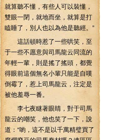
就算聽不懂，有些人可以裝懂，
雙眼一閉，就地而坐，就算是打
瞌睡了，別人也以為他是聽經。”
這話頓時惹了一些哄笑，至
于一些不愿意與司馬龍云同流的
年輕一輩，則是搖了搖頭，都覺
得眼前這個無名小輩只能是自嘆
倒霉了，惹上司馬龍云，注定是
被他羞辱一番。
李七夜瞇著眼睛，對于司馬
龍云的嘲笑，他也笑了一下，說
道：“喲，這不是以千萬精璧買了
腐爛廢豆的司馬蠢材嗎？連區區