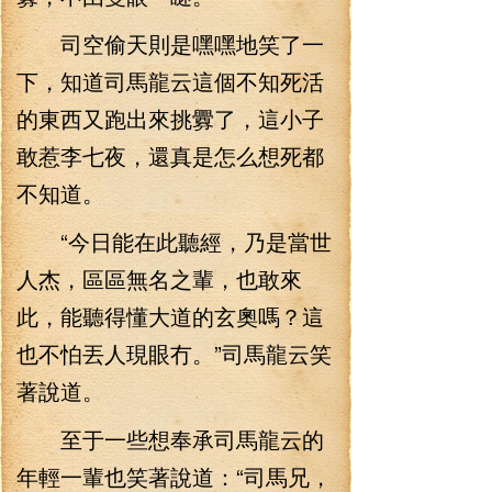
司空偷天則是嘿嘿地笑了一
下，知道司馬龍云這個不知死活
的東西又跑出來挑釁了，這小子
敢惹李七夜，還真是怎么想死都
不知道。
“今日能在此聽經，乃是當世
人杰，區區無名之輩，也敢來
此，能聽得懂大道的玄奧嗎？這
也不怕丟人現眼冇。”司馬龍云笑
著說道。
至于一些想奉承司馬龍云的
年輕一輩也笑著說道：“司馬兄，