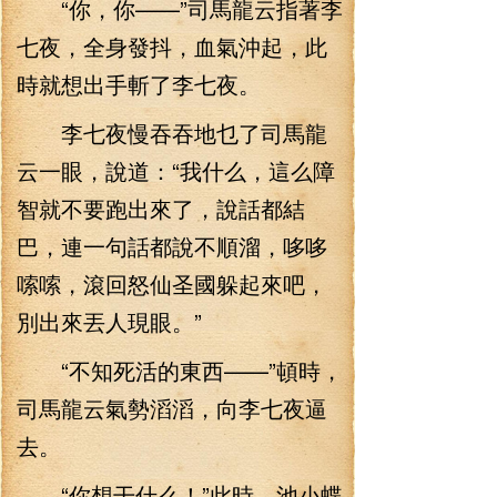
“你，你——”司馬龍云指著李
七夜，全身發抖，血氣沖起，此
時就想出手斬了李七夜。
李七夜慢吞吞地乜了司馬龍
云一眼，說道：“我什么，這么障
智就不要跑出來了，說話都結
巴，連一句話都說不順溜，哆哆
嗦嗦，滾回怒仙圣國躲起來吧，
別出來丟人現眼。”
“不知死活的東西——”頓時，
司馬龍云氣勢滔滔，向李七夜逼
去。
“你想干什么！”此時，池小蝶