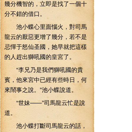
幾分機智的，立即是找了一個十
分不錯的借口。
池小蝶心里面惱火，對司馬
龍云的厭惡更增了幾分，若不是
忌憚于怒仙圣國，她早就把這樣
的人趕出獅吼國的皇宮了。
“李兄乃是我們獅吼國的貴
賓，他來宮中已經有些時日，何
來鬧事之說。”池小蝶說道。
“世妹——”司馬龍云忙是說
道。
池小蝶打斷司馬龍云的話，