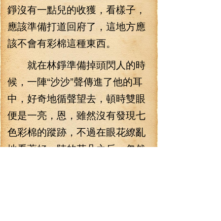
錚沒有一點兒的收獲，看樣子，
應該準備打道回府了，這地方應
該不會有彩棉這種東西。
就在林錚準備掉頭閃人的時
候，一陣“沙沙”聲傳進了他的耳
中，好奇地循聲望去，頓時雙眼
便是一亮，恩，雖然沒有發現七
色彩棉的蹤跡，不過在眼花繚亂
地看著好一陣的花朵之后，忽然
看到一整片清脆的林地，還是讓
林錚感到相當的舒坦，感覺就連
空氣都…惡心了！！
見鬼，這是什么味道！？林