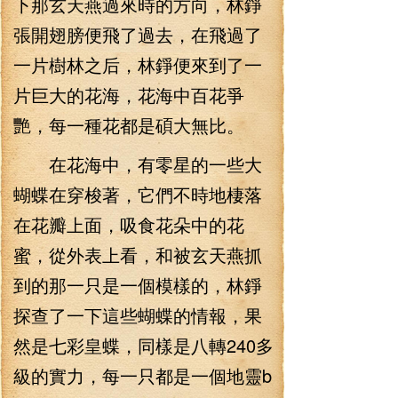
下那玄天燕過來時的方向，林錚
張開翅膀便飛了過去，在飛過了
一片樹林之后，林錚便來到了一
片巨大的花海，花海中百花爭
艷，每一種花都是碩大無比。
在花海中，有零星的一些大
蝴蝶在穿梭著，它們不時地棲落
在花瓣上面，吸食花朵中的花
蜜，從外表上看，和被玄天燕抓
到的那一只是一個模樣的，林錚
探查了一下這些蝴蝶的情報，果
然是七彩皇蝶，同樣是八轉240多
級的實力，每一只都是一個地靈b