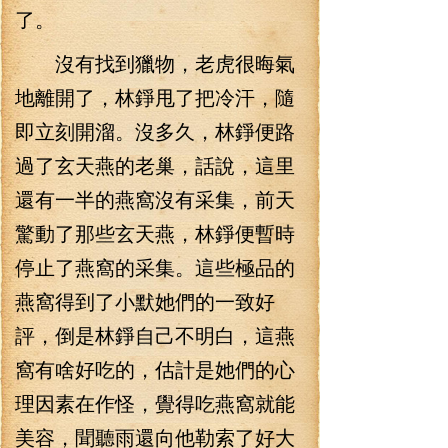
了。
沒有找到獵物，老虎很晦氣
地離開了，林錚甩了把冷汗，隨
即立刻開溜。沒多久，林錚便路
過了玄天燕的老巢，話說，這里
還有一半的燕窩沒有采集，前天
驚動了那些玄天燕，林錚便暫時
停止了燕窩的采集。這些極品的
燕窩得到了小默她們的一致好
評，倒是林錚自己不明白，這燕
窩有啥好吃的，估計是她們的心
理因素在作怪，覺得吃燕窩就能
美容，聞聽雨還向他勒索了好大