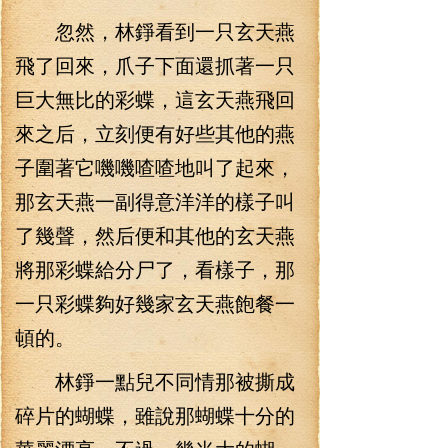
忽然，林錚看到一只玄天燕
飛了回來，爪子下面還抓著一只
巨大無比的彩蝶，這玄天燕飛回
來之后，立刻便有好些其他的燕
子圍著它嘰嘰喳喳地叫了起來，
那玄天燕一副得意洋洋的樣子叫
了幾聲，然后便和其他的玄天燕
將那彩蝶給分尸了，看樣子，那
一只彩蝶夠好幾家玄天燕飽餐一
頓的。
林錚一點兒不同情那被撕成
碎片的蝴蝶，雖說那蝴蝶十分的