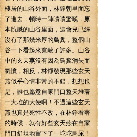
棲居的山谷外面，林錚朝里面忘
了進去，頓時一陣嘖嘖驚嘆，原
本骯贓的山谷里面，這會兒已經
沒有了那幾米厚的鳥糞，整個山
谷一下看起來寬敞了許多。山谷
中的玄天燕沒有因為鳥糞消失而
氣憤，相反，林錚發現那些玄天
燕似乎心情非常的不錯，想想也
是，誰也愿意自家門口整天堆著
一大堆的大便啊！不過這些玄天
燕也真是死性不改，在林錚看著
的時候，就有好些玄天燕在自家
門口舒坦地留下了一坨坨鳥屎！