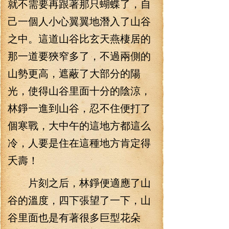
就不需要再跟著那只蝴蝶了，自
己一個人小心翼翼地潛入了山谷
之中。這道山谷比玄天燕棲居的
那一道要狹窄多了，不過兩側的
山勢更高，遮蔽了大部分的陽
光，使得山谷里面十分的陰涼，
林錚一進到山谷，忍不住便打了
個寒戰，大中午的這地方都這么
冷，人要是住在這種地方肯定得
夭壽！
片刻之后，林錚便適應了山
谷的溫度，四下張望了一下，山
谷里面也是有著很多巨型花朵