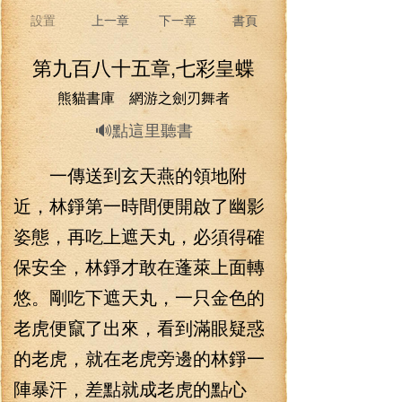
設置
上一章
下一章
書頁
第九百八十五章,七彩皇蝶
熊貓書庫 網游之劍刃舞者
🔊點這里聽書
一傳送到玄天燕的領地附
近，林錚第一時間便開啟了幽影
姿態，再吃上遮天丸，必須得確
保安全，林錚才敢在蓬萊上面轉
悠。剛吃下遮天丸，一只金色的
老虎便竄了出來，看到滿眼疑惑
的老虎，就在老虎旁邊的林錚一
陣暴汗，差點就成老虎的點心