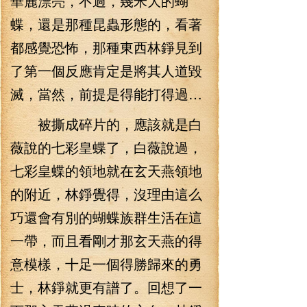
華麗漂亮，不過，幾米大的蝴
蝶，還是那種昆蟲形態的，看著
都感覺恐怖，那種東西林錚見到
了第一個反應肯定是將其人道毀
滅，當然，前提是得能打得過…
被撕成碎片的，應該就是白
薇說的七彩皇蝶了，白薇說過，
七彩皇蝶的領地就在玄天燕領地
的附近，林錚覺得，沒理由這么
巧還會有別的蝴蝶族群生活在這
一帶，而且看剛才那玄天燕的得
意模樣，十足一個得勝歸來的勇
士，林錚就更有譜了。回想了一