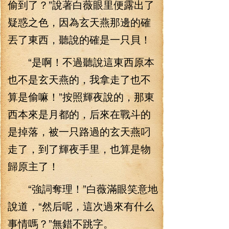
偷到了？”說著白薇眼里便露出了
疑惑之色，因為玄天燕那邊的確
丟了東西，聽說的確是一只貝！
“是啊！不過聽說這東西原本
也不是玄天燕的，我拿走了也不
算是偷嘛！”按照輝夜說的，那東
西本來是月都的，后來在戰斗的
是掉落，被一只路過的玄天燕叼
走了，到了輝夜手里，也算是物
歸原主了！
“強詞奪理！”白薇滿眼笑意地
說道，“然后呢，這次過來有什么
事情嗎？”無錯不跳字。