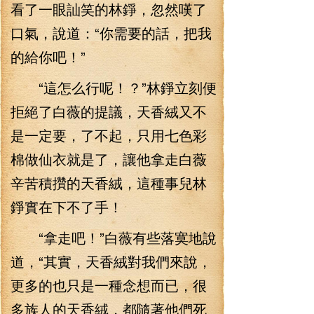
看了一眼訕笑的林錚，忽然嘆了
口氣，說道：“你需要的話，把我
的給你吧！”
“這怎么行呢！？”林錚立刻便
拒絕了白薇的提議，天香絨又不
是一定要，了不起，只用七色彩
棉做仙衣就是了，讓他拿走白薇
辛苦積攢的天香絨，這種事兒林
錚實在下不了手！
“拿走吧！”白薇有些落寞地說
道，“其實，天香絨對我們來說，
更多的也只是一種念想而已，很
多族人的天香絨，都隨著他們死