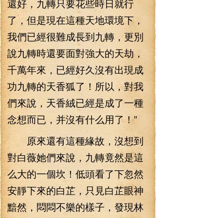
還好，九轉只要花些時日就行
了，但是現在這種天地環境下，
我們已經很難成長到九轉，更別
說九轉時還要面對強大的天劫，
千萬年來，已經好久沒有出現成
功九轉的天香狐了！所以，對我
們來說，天香絨已經是成了一種
念想而已，并沒有什么用了！”
原來還有這種緣故，沒想到
對白薇她們來說，九轉竟然是這
么大的一個坎！低頭看了下忽然
安靜下來的白芷，只見白芷眼神
黯然，悶悶不樂的樣子，發現林