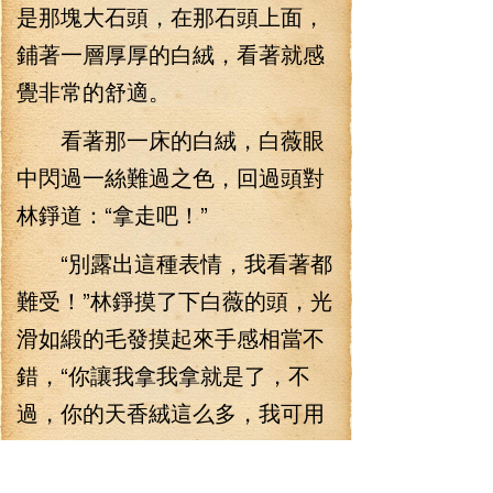
是那塊大石頭，在那石頭上面，
鋪著一層厚厚的白絨，看著就感
覺非常的舒適。
看著那一床的白絨，白薇眼
中閃過一絲難過之色，回過頭對
林錚道：“拿走吧！”
“別露出這種表情，我看著都
難受！”林錚摸了下白薇的頭，光
滑如緞的毛發摸起來手感相當不
錯，“你讓我拿我拿就是了，不
過，你的天香絨這么多，我可用
不到，我只需要一點兒就夠了！”
本以為白薇的天香絨也就夠做一