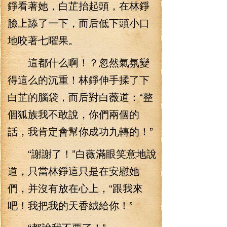
錚看著她，白芷抬起頭，在林錚
臉上舔了一下，而后低下頭小口
地咬著七曜果。
這都什么啊！？忽然氣氛變
得這么的沉重！林錚伸手揉了下
白芷的腦袋，而后對白薇道：“整
個狐族我不敢說，你們兩個的
話，我肯定會幫你成功九轉的！”
“謝謝了！”白薇滿眼笑意地說
道，只當林錚這只是在安慰她
們，并沒有放在心上，“跟我來
吧！我把我的天香絨給你！”