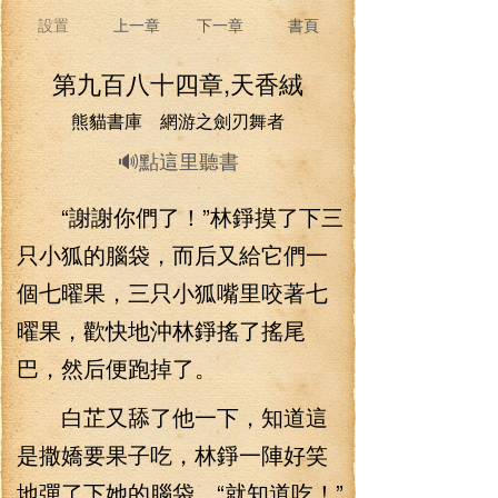
設置
上一章
下一章
書頁
第九百八十四章,天香絨
熊貓書庫 網游之劍刃舞者
🔊點這里聽書
“謝謝你們了！”林錚摸了下三
只小狐的腦袋，而后又給它們一
個七曜果，三只小狐嘴里咬著七
曜果，歡快地沖林錚搖了搖尾
巴，然后便跑掉了。
白芷又舔了他一下，知道這
是撒嬌要果子吃，林錚一陣好笑
地彈了下她的腦袋，“就知道吃！”