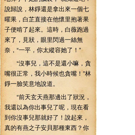
說歸說，林錚還是拿出來一個七
曜果，白芷直接在他懷里抱著果
子便啃了起來。這時，白薇跑過
來了，見狀，眼里閃過一絲無
奈，“一平，你太縱容她了！”
“沒事兒，這不是還小嘛，貪
嘴很正常，我小時候也貪嘴！”林
錚一臉笑意地說道。
“前天玄天燕那邊出了狀況，
我還以為你出事兒了呢，現在看
到你沒事兒那就好了！說起來，
真的有燕之子安貝那種東西？你