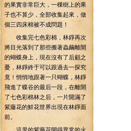
的果實非常巨大，一棵樹上的果
子也不算少，全部收集起來，做
個三四床棉被不成問題！
收集完七色彩棉，林錚再次
將目光落到了那些搬著蟲繭離開
的蝴蝶身上，現在沒有了后顧之
憂，林錚終于可以跟過去一探究
竟！悄悄地跟著一只蝴蝶，林錚
飛進了蝶谷的最后一段，在離開
了七色彩棉林之后，一片開滿了
紫藤花的鮮花世界出現在林錚面
前。
這里的紫藤花開得異常的火