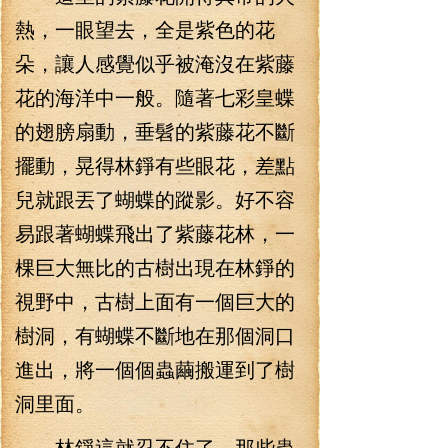
熱，一眼望去，全是紫色的花
朵，讓人感覺似乎被淹沒在紫藤
花的海洋中一般。隨著七彩皇蝶
的翅膀扇動，垂髫的紫藤花不斷
擺動，晃得林錚有些眼花，差點
兒就跟丟了蝴蝶的蹤影。好不容
易跟著蝴蝶飛出了紫藤花林，一
棵巨大無比的古樹出現在林錚的
視野中，古樹上面有一個巨大的
樹洞，有蝴蝶不斷地在那個洞口
進出，將一個個蟲繭搬運到了樹
洞里面。
林錚這就忍不住了，那些蟲