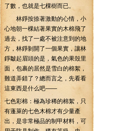
了數，也就是七棵樹而已。
林錚按捺著激動的心情，小
心地朝一棵結著果實的木棉飛了
過去，找了一處不被注意到的地
方，林錚剝開了一個果實，讓林
錚皺起眉頭的是，氣色的果殼里
面，包裹的居然是雪白的棉絮，
難道弄錯了？總而言之，先看看
這東西是什么吧——
七色彩棉：極為珍稀的棉絮，只
有蓬萊的七色木棉才有少量產
出，是非常極品的制甲材料，可
用于防具制作，稀有等級，史