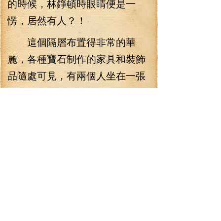
的時候，林錚頓時眼睛便是一
愣，居然有人？！
這個隔層布置得非常的華
麗，各種寶石制作的家具和裝飾
品隨處可見，有兩個人坐在一張
寶玉雕琢的桌子前喝著酒，似乎
在討論什么事情。其中一個家
伙，肥頭大腦，一臉商業性的假
笑，一看就是個奸商的模樣，另
一個卻是個風度翩翩的美型少
男，讓林錚無語的是，這廝的衣
著品味實在有些令人不敢恭維，
那五顏六色的衣服看著就讓人眼