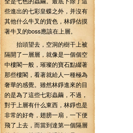
全是七色的蟲繭。最底下除了這
些進出的七彩皇蝶之外，并沒有
其他什么牛叉的貨色，林錚估摸
著牛叉的boss應該在上層。
抬頭望去，空洞的樹干上被
隔開了一層層，就像是一個個空
中樓閣一般，璀璨的寶石點綴著
那些樓閣，看著就給人一種極為
奢華的感覺。雖然林錚進來的目
的是為了這些七彩蟲繭，不過，
對于上層有什么東西，林錚也是
非常的好奇，翅膀一扇，一下便
飛了上去，而當到達第一個隔層