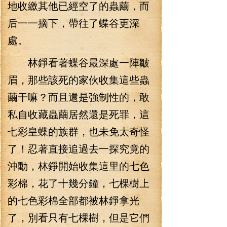
地收繳其他已經空了的蟲繭，而
后一一摘下，帶往了蝶谷更深
處。
林錚看著蝶谷最深處一陣皺
眉，那些該死的家伙收集這些蟲
繭干嘛？而且還是強制性的，敢
私自收藏蟲繭居然還是死罪，這
七彩皇蝶的族群，也未免太奇怪
了！忍著直接追過去一探究竟的
沖動，林錚開始收集這里的七色
彩棉，花了十幾分鐘，七棵樹上
的七色彩棉全部都被林錚拿光
了，別看只有七棵樹，但是它們