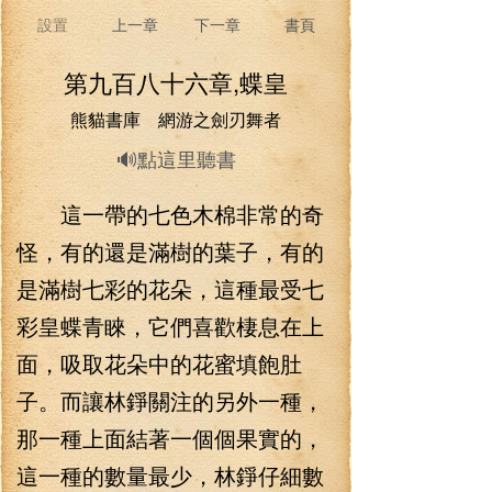
設置
上一章
下一章
書頁
第九百八十六章,蝶皇
熊貓書庫 網游之劍刃舞者
🔊點這里聽書
這一帶的七色木棉非常的奇
怪，有的還是滿樹的葉子，有的
是滿樹七彩的花朵，這種最受七
彩皇蝶青睞，它們喜歡棲息在上
面，吸取花朵中的花蜜填飽肚
子。而讓林錚關注的另外一種，
那一種上面結著一個個果實的，
這一種的數量最少，林錚仔細數