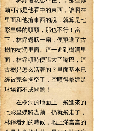
繭可都是他看中的東西，誰啊在
里面和他搶東西的說，就算是七
彩皇蝶的頭頭，那也不行！當
下，林錚翅膀一扇，便飛進了古
樹的樹洞里面。這一進到樹洞里
面，林錚頓時便張大了嘴巴，這
古樹是怎么活著的？里面基本已
經被完全掏空了，空曠得修建足
球場都不成問題！
在樹洞的地面上，飛進來的
七彩皇蝶將蟲繭一扔就飛走了，
林錚看到的時候，地上滿當當的