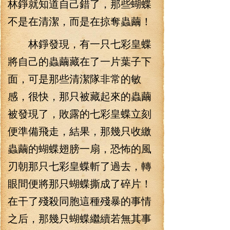
林錚就知道自己錯了，那些蝴蝶
不是在清潔，而是在掠奪蟲繭！
林錚發現，有一只七彩皇蝶
將自己的蟲繭藏在了一片葉子下
面，可是那些清潔隊非常的敏
感，很快，那只被藏起來的蟲繭
被發現了，敗露的七彩皇蝶立刻
便準備飛走，結果，那幾只收繳
蟲繭的蝴蝶翅膀一扇，恐怖的風
刃朝那只七彩皇蝶斬了過去，轉
眼間便將那只蝴蝶撕成了碎片！
在干了殘殺同胞這種殘暴的事情
之后，那幾只蝴蝶繼續若無其事