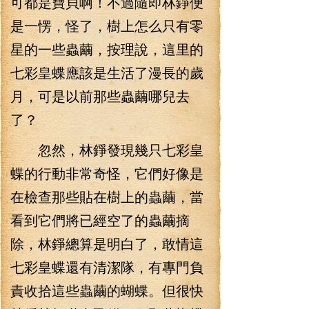
可都是寶貝啊！不過隨即林錚便
是一愣，怪了，樹上怎么只有零
星的一些蟲繭，按理說，這里的
七彩皇蝶應該是生活了漫長的歲
月，可是以前那些蟲繭哪兒去
了？
忽然，林錚發現幾只七彩皇
蝶的行動非常奇怪，它們好像是
在檢查那些貼在樹上的蟲繭，當
看到它們將已經空了的蟲繭摘
除，林錚總算是明白了，敢情這
七彩皇蝶還有清潔隊，有專門負
責收拾這些蟲繭的蝴蝶。但很快