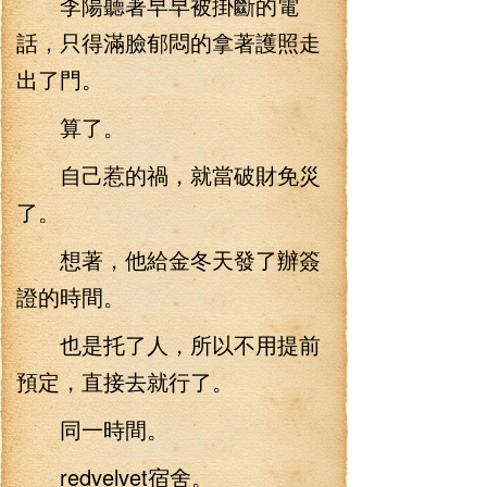
李陽聽著早早被掛斷的電
話，只得滿臉郁悶的拿著護照走
出了門。
算了。
自己惹的禍，就當破財免災
了。
想著，他給金冬天發了辦簽
證的時間。
也是托了人，所以不用提前
預定，直接去就行了。
同一時間。
redvelvet宿舍。