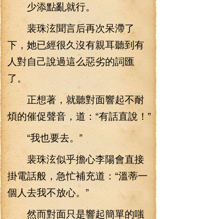
少添點亂就行。
裴珠泫聞言后再次呆滯了
下，她已經很久沒有親耳聽到有
人對自己說過這么惡劣的詞匯
了。
正想著，就聽對面響起不耐
煩的催促聲音，道：“有話直說！”
“我也要去。”
裴珠泫似乎擔心李陽會直接
掛電話般，急忙補充道：“溫蒂一
個人去我不放心。”
然而對面只是響起簡單的嗤