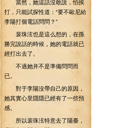
當然，她這話沒敢說，怕挨
打，只能試探性道：“要不歐尼給
李陽打個電話問問？”
裴珠泫也是這么想的，在孫
勝完說話的時候，她的電話就已
經打出去了。
不過她并不是準備問問而
已。
對于李陽沒帶自己的原因，
她其實心里隱隱已經有了一些預
感。
所以裴珠泫特意去了陽臺，