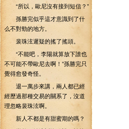
“所以，歐尼沒有接到短信？”
孫勝完似乎這才意識到了什
么不對勁的地方。
裴珠泫遲疑的搖了搖頭。
“不能吧，李陽就算放下誰也
不可能不帶歐尼去啊！”孫勝完只
覺得愈發奇怪。
退一萬步來講，兩人都已經
經歷過那種交易的關系了，沒道
理忽略裴珠泫啊。
新人不都是有甜蜜期的嗎？