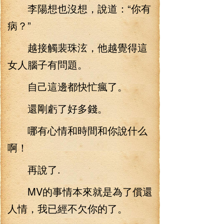
李陽想也沒想，說道：“你有
病？”
越接觸裴珠泫，他越覺得這
女人腦子有問題。
自己這邊都快忙瘋了。
還剛虧了好多錢。
哪有心情和時間和你說什么
啊！
再說了.
MV的事情本來就是為了償還
人情，我已經不欠你的了。