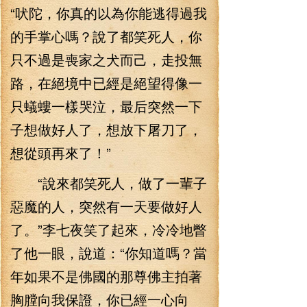
“吠陀，你真的以為你能逃得過我
的手掌心嗎？說了都笑死人，你
只不過是喪家之犬而己，走投無
路，在絕境中已經是絕望得像一
只蟻螻一樣哭泣，最后突然一下
子想做好人了，想放下屠刀了，
想從頭再來了！”
“說來都笑死人，做了一輩子
惡魔的人，突然有一天要做好人
了。”李七夜笑了起來，冷冷地瞥
了他一眼，說道：“你知道嗎？當
年如果不是佛國的那尊佛主拍著
胸膛向我保證，你已經一心向