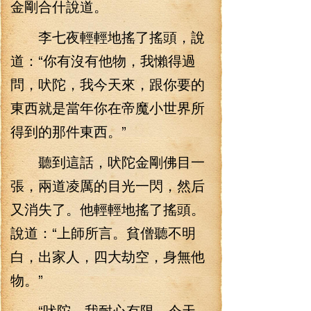
金剛合什說道。
李七夜輕輕地搖了搖頭，說
道：“你有沒有他物，我懶得過
問，吠陀，我今天來，跟你要的
東西就是當年你在帝魔小世界所
得到的那件東西。”
聽到這話，吠陀金剛佛目一
張，兩道凌厲的目光一閃，然后
又消失了。他輕輕地搖了搖頭。
說道：“上師所言。貧僧聽不明
白，出家人，四大劫空，身無他
物。”
“吠陀，我耐心有限，今天，