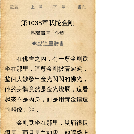
設置
上一章
下一章
書頁
第1038章吠陀金剛
熊貓書庫 帝霸
🔊點這里聽書
在佛舍之內，有一尊金剛跌
坐在那里，這尊金剛披著袈裟，
整個人散發出金光閃閃的佛光，
他的身體竟然是金光燦爛，這看
起來不是肉身，而是用黃金鑄造
的雕像。◎，
金剛跌坐在那里，雙眉很長
很長，而且是白如雪，他腦袋上