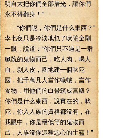
明自大把你們全部屠光，讓你們
永不得翻身！”
“你們呢，你們是什么東西？”
李七夜只是冷淡地乜了吠陀金剛
一眼，說道：“你們只不過是一群
臟骯的鬼物而己，吃人肉，喝人
血，剝人皮，圈地建一個吠陀
國，把千萬凡人當作蟻螻，當作
食物，用他們的白骨筑成宮殿？
你們是什么東西，說實在的，吠
陀，你入人族的資格都沒有，在
我眼中，你是最低等的鬼物而
己，人族沒你這種惡心的生靈！”