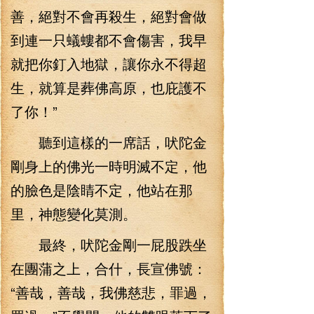
善，絕對不會再殺生，絕對會做
到連一只蟻螻都不會傷害，我早
就把你釘入地獄，讓你永不得超
生，就算是葬佛高原，也庇護不
了你！”
聽到這樣的一席話，吠陀金
剛身上的佛光一時明滅不定，他
的臉色是陰睛不定，他站在那
里，神態變化莫測。
最終，吠陀金剛一屁股跌坐
在團蒲之上，合什，長宣佛號：
“善哉，善哉，我佛慈悲，罪過，