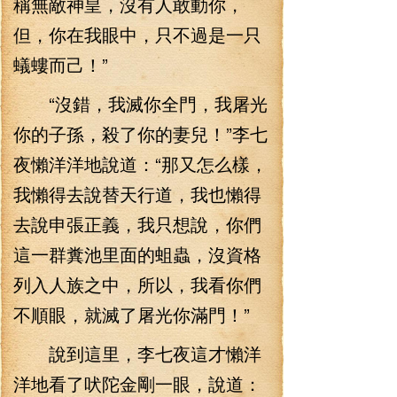
稱無敵神皇，沒有人敢動你，
但，你在我眼中，只不過是一只
蟻螻而己！”
“沒錯，我滅你全門，我屠光
你的子孫，殺了你的妻兒！”李七
夜懶洋洋地說道：“那又怎么樣，
我懶得去說替天行道，我也懶得
去說申張正義，我只想說，你們
這一群糞池里面的蛆蟲，沒資格
列入人族之中，所以，我看你們
不順眼，就滅了屠光你滿門！”
說到這里，李七夜這才懶洋
洋地看了吠陀金剛一眼，說道：