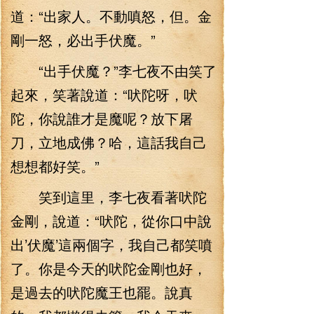
道：“出家人。不動嗔怒，但。金
剛一怒，必出手伏魔。”
“出手伏魔？”李七夜不由笑了
起來，笑著說道：“吠陀呀，吠
陀，你說誰才是魔呢？放下屠
刀，立地成佛？哈，這話我自己
想想都好笑。”
笑到這里，李七夜看著吠陀
金剛，說道：“吠陀，從你口中說
出’伏魔’這兩個字，我自己都笑噴
了。你是今天的吠陀金剛也好，
是過去的吠陀魔王也罷。說真