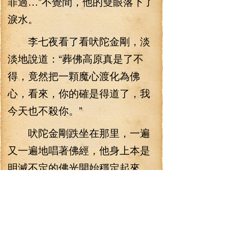
罪過…”不覺間，他的雙眼落下了
淚水。
李七夜看了看吠陀金剛，淡
淡地說道：“葬佛高原真是了不
得，竟然把一顆魔心渡化為佛
心，看來，你的確是得道了，我
今天也不殺你。”
吠陀金剛跌坐在那里，一遍
又一遍地唱著佛經，他身上本是
明滅不定的佛光開始穩定起來，
當他身上的佛光再一次亮起來的
時候，他依然是那尊金剛。
“佛國，給了保證，我放你一