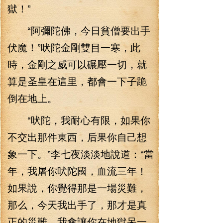
獄！”
“阿彌陀佛，今日貧僧要出手
伏魔！”吠陀金剛雙目一寒，此
時，金剛之威可以碾壓一切，就
算是圣皇在這里，都會一下子跪
倒在地上。
“吠陀，我耐心有限，如果你
不交出那件東西，后果你自己想
象一下。”李七夜淡淡地說道：“當
年，我屠你吠陀國，血流三年！
如果說，你覺得那是一場災難，
那么，今天我出手了，那才是真
正的災難，我會讓你在地獄呆一