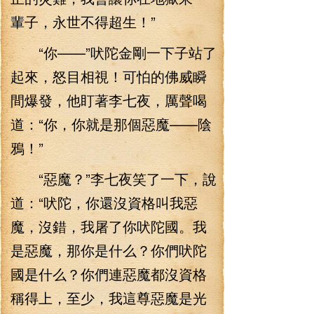
輩子，永世不得超生！”
“你——”吠陀金剛一下子站了
起來，怒目相視！可怕的佛威瞬
間爆發，他盯著李七夜，厲聲喝
道：“你，你就是那個惡魔——陰
鴉！”
“惡魔？”李七夜笑了一下，說
道：“吠陀，你還沒資格叫我惡
魔，沒錯，我屠了你吠陀國。我
是惡魔，那你是什么？你們吠陀
國是什么？你們連惡魔都沒資格
稱得上，至少，我這尊惡魔是光