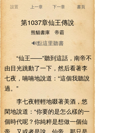
設置
上一章
下一章
書頁
第1037章仙王傳說
熊貓書庫 帝霸
🔊點這里聽書
“仙王——”聽到這話，南帝不
由目光跳動了一下，然后看著李
七夜，喃喃地說道：“這個我聽說
過。”
李七夜輕輕地啜著美酒，悠
閑地說道：“你要的是怎么樣的一
個時代呢？你純粹是想做一個仙
帝，又或者是說，仙帝，那只是