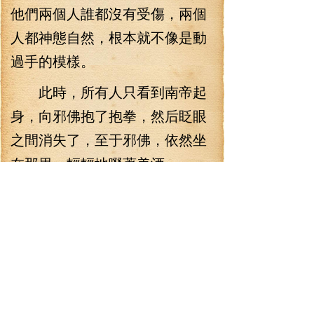
他們兩個人誰都沒有受傷，兩個
人都神態自然，根本就不像是動
過手的模樣。
此時，所有人只看到南帝起
身，向邪佛抱了抱拳，然后眨眼
之間消失了，至于邪佛，依然坐
在那里，輕輕地啜著美酒。
“他們沒有打一場？或者，他
們之間是相識的？”一時之間，有
很多人都竊竊私語，私底下討論
起來。
“難道邪佛也是錯代？”有人在