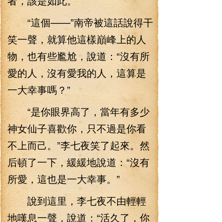
者，該是如此。”
“這個——”南帝被這話說得干
笑一聲，就算他這樣巔峰上的人
物，也有些尷尬，說道：“沒有所
愛的人，沒有愛我的人，這算是
一大幸事嗎？”
“是你眼界高了，當年有多少
神女仙子喜歡你，只不過是你看
不上而己。”李七夜笑了起來。然
后頓了一下，緩緩地說道：“沒有
所愛，這也是一大幸事。”
說到這里，李七夜不由輕輕
地嘆息一聲，說道：“活久了，你