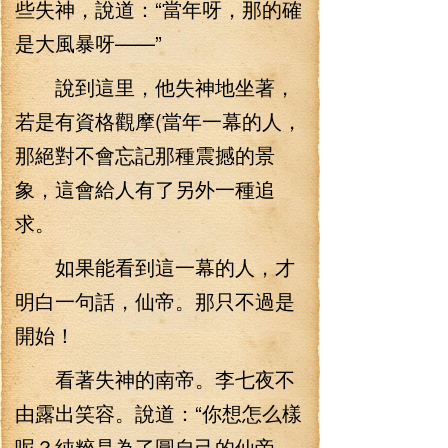
些失神，說道：“當年呀，那的確
是大風暴呀——”
說到這里，他失神地坐著，
若是有資格觀摩(當年一幕的人，
那絕對不會忘記那種震撼的景
象，這會給人有了另外一種追
求。
如果能看到這一幕的人，才
明白一句話，仙帝。那只不過是
開始！
看著失神的南帝。李七夜不
由露出笑容。說道：“你想怎么樣
呢？純粹是為了圓自己的仙帝