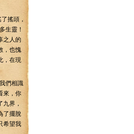
搖了搖頭，
多生靈！
辜之人的
數，也愧
此，在現
我們相識
看來，你
了九界，
為了擺脫
只希望我