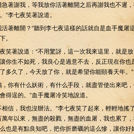
急著謝我，等我放你活著離開之后再謝我也不遲，
。”李七夜笑著說道。
活著離開？”聽到李七夜這樣的話就自是血手魔屠
下。
笑著說道：“不用驚訝，這一次我來這里，就是放
讓你生不如死，我良心是過意不去，反正現在你也
了多久了，今天放了你，就是希望你能頤養天年。”
，你有什么妖術，有什么手段，就盡管使出來吧，
會得逞的。”血手魔屠冷笑地說道。
相信，我也沒辦法。”李七夜笑了起來，輕輕地搖
百萬年以來，無盡的殺戮，無盡的血屠，我也累了，
么也是有點良知吧，把你折磨礪的這么慘，讓你好