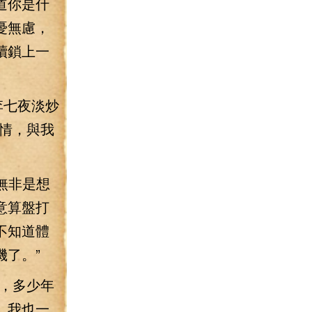
道你是什
憂無慮，
續鎖上一
李七夜淡炒
情，與我
無非是想
意算盤打
不知道體
了。”
，多少年
，我也一