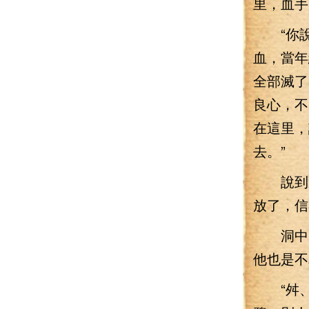
里，血手
“你說
血，當年
全部滅了
良心，不
在這里，
去。”
說到這
放了，信
洞中的
他也是不
“舛、舛