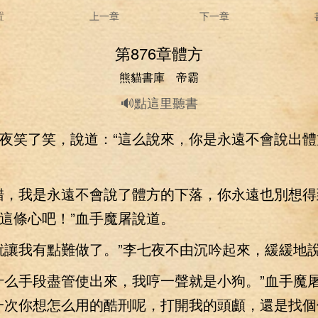
置
上一章
下一章
第876章體方
熊貓書庫 帝霸
🔊點這里聽書
笑了笑，說道：“這么說來，你是永遠不會說出體
，我是永遠不會說了體方的下落，你永遠也別想得
這條心吧！”血手魔屠說道。
讓我有點難做了。”李七夜不由沉吟起來，緩緩地
么手段盡管使出來，我哼一聲就是小狗。”血手魔
一次你想怎么用的酷刑呢，打開我的頭顱，還是找個