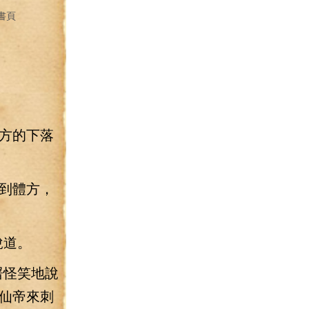
書頁
方的下落
到體方，
說道。
屠怪笑地說
仙帝來刺