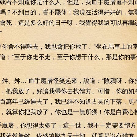
或者不知道你是什么人，但是，我血手魔屠還不知
嗎？不到目的，誓不罷休！我現在活得好好的，無
會死，這是多么好的日子呀，我覺得我還可以再繼
”
你舍不得離去，我也會把你放了。”坐在馬車上的
道：“至于你走不走，至于你想干什么，那是你的事
、舛…”血手魔屠怪笑起來，說道：“陰鴉呀，你
，把我放了，好讓我帶你去找體方。可惜，你的如
百萬年已經過去了，我已經不知道古冥的下落，更
，就算你把我放了，你也是一無所獲！你是白費心機
魔屠，你想得太多了，這一世，我不一定需要體方
我依然無敵，依然鎮壓九天十地，就算是沒有體方