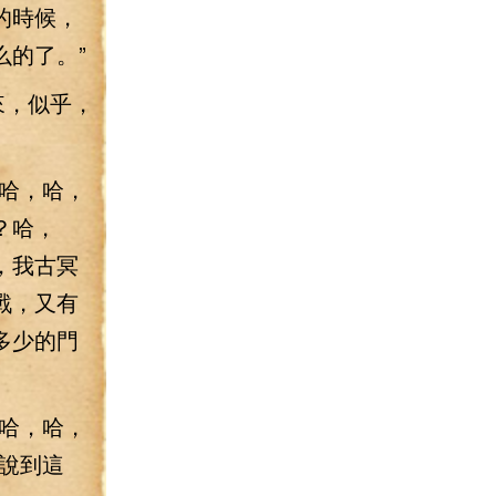
的時候，
的了。”
來，似乎，
哈，哈，
？哈，
，我古冥
戰，又有
多少的門
哈，哈，
說到這