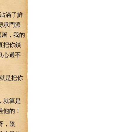
沾滿了鮮
傳承門派
魔屠，我的
直把你鎖
良心過不
就是把你
，就算是
過他的！
呀，陰