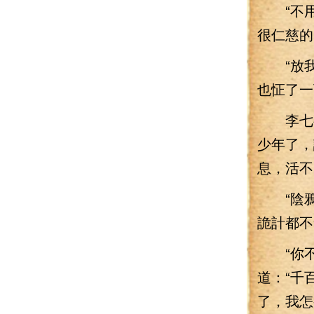
“不用
很仁慈的
“放我
也怔了一
李七夜
少年了，
息，活不
“陰鴉
詭計都不
“你不
道：“千
了，我怎