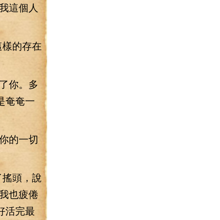
我這個人
這樣的存在
了你。多
是奄奄一
你的一切
了搖頭，說
我也疲倦
好活完最