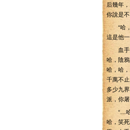
后幾年，
你說是不
“哈，
這是他一
血手魔
哈，陰鴉
哈，哈，
千萬不止
多少九界
派，你屠
“…哈
哈，笑死