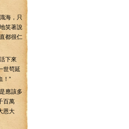
識海，只
地笑著說
直都很仁
活下來
一世茍延
！”
是應該多
千百萬
大恩大