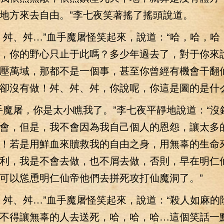
地方來去自由。”李七夜笑著搖了搖頭說道。
、舛…”血手魔屠怪笑起來，說道：“哈，哈，哈
，你的野心只止于此嗎？多少年過去了，對于你來
壓萬域，那都不是一個事，甚至你曾經有機會干翻
卻沒有做！舛、舛、舛，你說呢，你這是圖的是什么
屠，你是太小瞧我了。”李七夜平靜地說道：“沒
會，但是，我不會因為我自己個人的恩怨，讓太多
！若是用鮮血來贖救我的自由之身，用無辜的生命
利，我是不會去做，也不屑去做，否則，早在明仁
可以慫恿明仁仙帝他們去拼死攻打仙魔洞了。”
、舛…”血手魔屠怪笑起來，說道：“殺人如麻的
不得讓無辜的人去送死，哈，哈，哈…這個笑話一