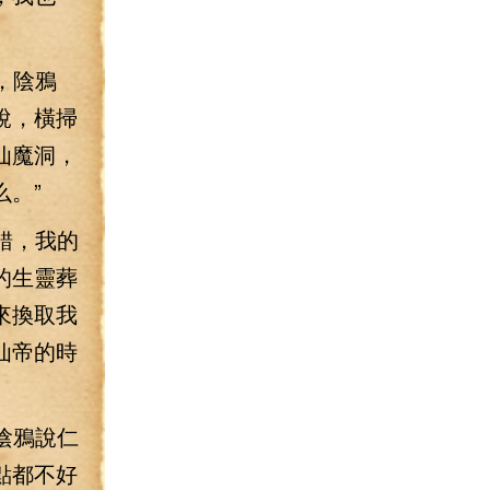
，陰鴉
說，橫掃
仙魔洞，
。”
錯，我的
的生靈葬
來換取我
仙帝的時
陰鴉說仁
點都不好