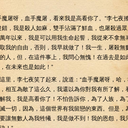
魔屠呀，血手魔屠，看來我是高看你了。”李七夜
沒錯，我是殺人如麻，雙手沾滿了鮮血，也屠殺過眾
萬年以來，我是可以用我生命起誓，我從來不拿無
取我的自由，否則，我早就做了！我一生，屠殺無
的人，但，在這件事上，我問心無愧！在過去是如
，在未來也是如此！”
里，李七夜笑了起來，說道：“血手魔屠呀，哈，
，相互為敵了這么久，我還以為你對我有所了解，
解我，我是高看你了！不怕告訴你，為了人族，為
滅一切，因為，這個世界有我留戀的東西。但是，
要讓無數人為我牲犧，我是做不到！我的恩怨，我
決！”