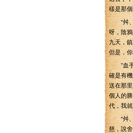
樣是那個
“舛、舛
呀，陰鴉
九天，鎮
但是，你
”血手魔
確是有機
送在那里
個人的勝
代，我就
“舛、舛
慈，說舍