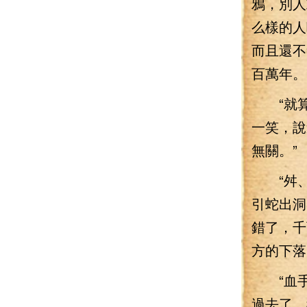
鴉，別人
么樣的人
而且還不
百萬年。
“就算
一笑，說
無關。”
“舛、舛
引蛇出洞
錯了，千
方的下落
“血手
過去了，