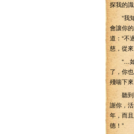
探我的識
“我知
會讓你的
道：“不
慈，從來
“…如
了，你也
殘喘下來
聽到李
謝你，活
年，而且
德！”