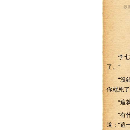
設
李七夜
了。”
“沒錯
你就死了
“這就
“有什
道：“這