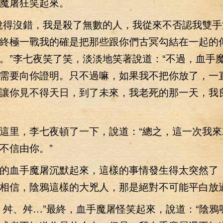
魔屠狂笑起來。
得沒錯，我是殺了無數的人，我從來不否認我雙手
終極一戰我的確是把那些跟你們古冥勾結在一起的
。”李七夜笑了笑，淡淡地笑著說道：“不過，血手
需要向你證明。只不過嘛，如果我不把你放了，一
讓你見不得天日，到了未來，我老死的那一天，我
里，李七夜頓了一下，說道：“總之，這一次我來
不信由你。”
血手魔屠沉默起來，這樣的事情發生得太突然了
相信，陰鴉這樣的大兇人，那是絕對不可能平白放
、舛…”最終，血手魔屠怪笑起來，說道：“陰鴉