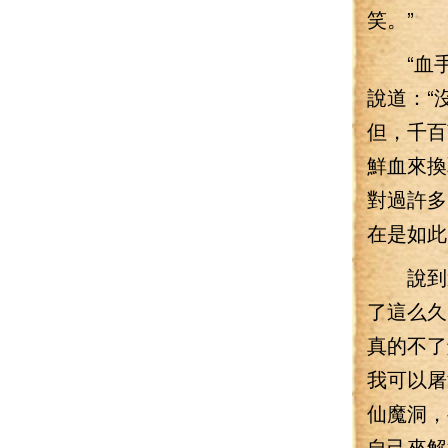
笑。”
“血手
說道：“
但，千百
鮮血來換
對過許多
在是如此
說到這
了這么久
真的不了
我可以屠
仙魔洞，
自己來解