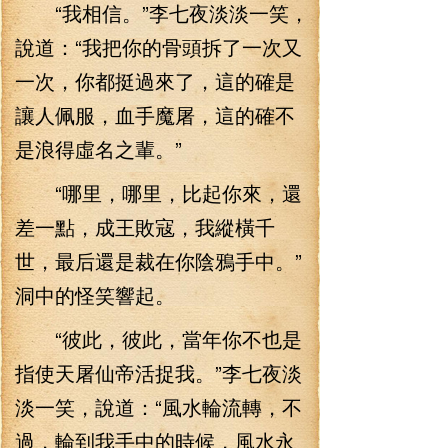
“我相信。”李七夜淡淡一笑，
說道：“我把你的骨頭拆了一次又
一次，你都挺過來了，這的確是
讓人佩服，血手魔屠，這的確不
是浪得虛名之輩。”
“哪里，哪里，比起你來，還
差一點，成王敗寇，我縱橫千
世，最后還是裁在你陰鴉手中。”
洞中的怪笑響起。
“彼此，彼此，當年你不也是
指使天屠仙帝活捉我。”李七夜淡
淡一笑，說道：“風水輪流轉，不
過，輪到我手中的時候，風水永