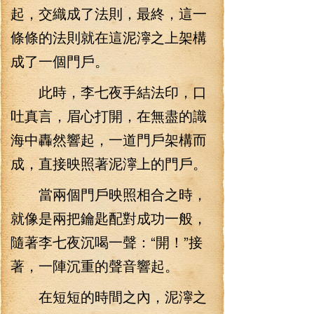
起，交織成了法則，最終，這一
條條的法則就在這泥濘之上架構
成了一個門戶。
此時，李七夜手結法印，口
吐真言，眉心打開，在無盡的識
海中轟然響起，一道門戶架構而
成，直接映照著泥濘上的門戶。
當兩個門戶映照相合之時，
就像是兩把鑰匙配對成功一般，
隨著李七夜沉喝一聲：“開！”接
著，一陣沉重的聲音響起。
在短短的時間之內，泥濘之