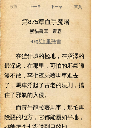
設置
上一章
下一章
書頁
第875章血手魔屠
熊貓書庫 帝霸
🔊點這里聽書
在狴犴城的極地，在沼澤的
最深處，在那里，可怕的邪氣彌
漫不散，李七夜乘著馬車進去
了，馬車浮起了古老的法則，擋
住了邪氣的入侵。
而黃牛龍拉著馬車，那怕再
險惡的地方，它都能履如平地，
都能把李七夜送到目的地。