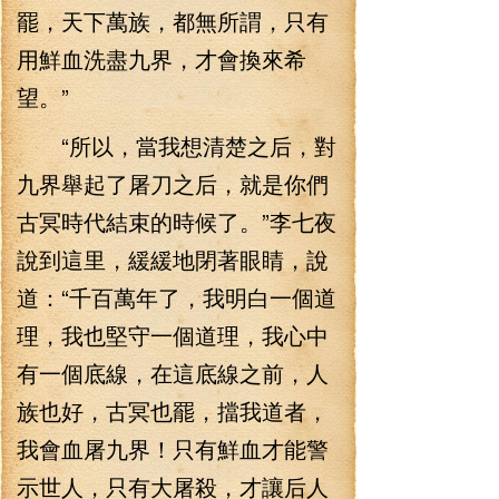
罷，天下萬族，都無所謂，只有
用鮮血洗盡九界，才會換來希
望。”
“所以，當我想清楚之后，對
九界舉起了屠刀之后，就是你們
古冥時代結束的時候了。”李七夜
說到這里，緩緩地閉著眼睛，說
道：“千百萬年了，我明白一個道
理，我也堅守一個道理，我心中
有一個底線，在這底線之前，人
族也好，古冥也罷，擋我道者，
我會血屠九界！只有鮮血才能警
示世人，只有大屠殺，才讓后人