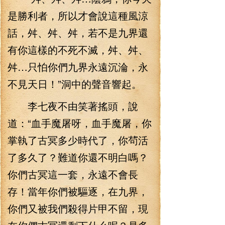
是勝利者，所以才會說這種風涼
話，舛、舛、舛，若不是九界還
有你這樣的不死不滅，舛、舛、
舛…只怕你們九界永遠沉淪，永
不見天日！”洞中的聲音響起。
李七夜不由笑著搖頭，說
道：“血手魔屠呀，血手魔屠，你
掌執了古冥多少時代了，你茍活
了多久了？難道你還不明白嗎？
你們古冥這一套，永遠不會長
存！當年你們被驅逐，在九界，
你們又被我們殺得片甲不留，現