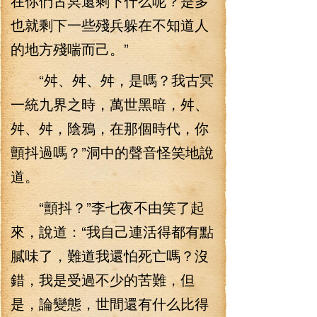
在你們古冥還剩下什么呢？是多
也就剩下一些殘兵躲在不知道人
的地方殘喘而己。”
“舛、舛、舛，是嗎？我古冥
一統九界之時，萬世黑暗，舛、
舛、舛，陰鴉，在那個時代，你
顫抖過嗎？”洞中的聲音怪笑地說
道。
“顫抖？”李七夜不由笑了起
來，說道：“我自己連活得都有點
膩味了，難道我還怕死亡嗎？沒
錯，我是受過不少的苦難，但
是，論變態，世間還有什么比得