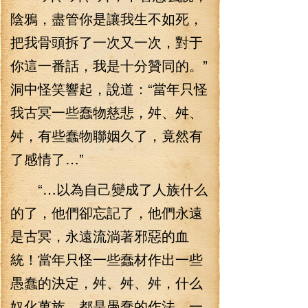
陰鴉，盡管你是讓我生不如死，
把我骨頭拆了一次又一次，對于
你這一番話，我是十分贊同的。”
洞中怪笑響起，說道：“當年只怪
我古冥一些蠢物慈悲，舛、舛、
舛，有些蠢物聯姻久了，竟然有
了感情了…”
“…以為自己變成了人族什么
的了，他們卻忘記了，他們永遠
是古冥，永遠流淌著邪惡的血
統！當年只怪一些蠢材作出一些
愚蠢的決定，舛、舛、舛，什么
奴化萬族，都是愚蠢的作法，一