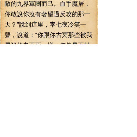
敵的九界軍團而己。血手魔屠，
你敢說你沒有奢望過反攻的那一
天？”說到這里，李七夜冷笑一
聲，說道：“你跟你古冥那些被我
屠殺的老不死一樣，依然是不甘
心，依然幻想著反攻的一天。”
洞中的人冷哼一聲，然后沒
有說過，過了很久，他才冷笑一
聲，說道：”我古冥，才是萬世無
敵的種族，我古冥，才是蒼天的
主宰！”
“行了，我知道你們的野心。”
李七夜笑著搖了搖頭，說道：“當