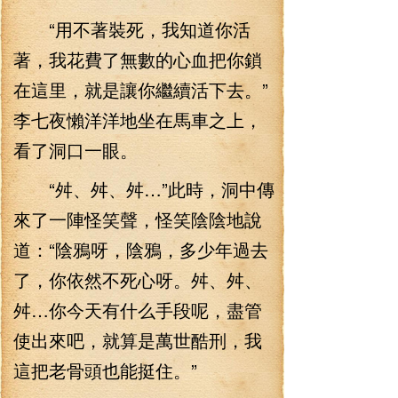
“用不著裝死，我知道你活
著，我花費了無數的心血把你鎖
在這里，就是讓你繼續活下去。”
李七夜懶洋洋地坐在馬車之上，
看了洞口一眼。
“舛、舛、舛…”此時，洞中傳
來了一陣怪笑聲，怪笑陰陰地說
道：“陰鴉呀，陰鴉，多少年過去
了，你依然不死心呀。舛、舛、
舛…你今天有什么手段呢，盡管
使出來吧，就算是萬世酷刑，我
這把老骨頭也能挺住。”