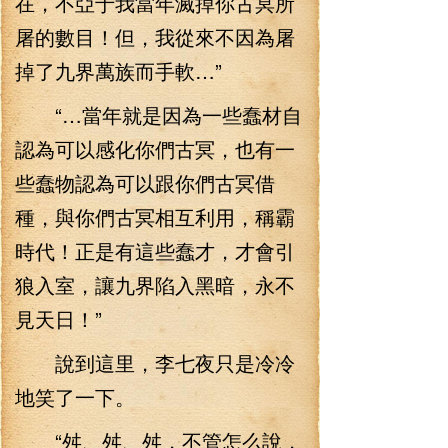
在，不亞于我當年滅掉你古冥所
屠的數目！但，我從來不因為屠
掉了九界萬族而手軟…”
“…當年就是因為一些蠢材自
認為可以感化你們古冥，也有一
些蠢物認為可以跟你們古冥借
種，與你們古冥相互利用，稱霸
時代！正是有這些蠢才，才會引
狼入室，讓九界陷入黑暗，永不
見天日！”
說到這里，李七夜只是冷冷
地笑了一下。
“舛、舛、舛，不管怎么說，