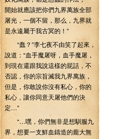
開始就應該把你們九界萬族全部
屠光，一個不留，那么，九界就
是永遠屬于我古冥的！”
“蠢？”李七夜不由笑了起來，
說道：“血手魔屠呀，血手魔屠，
到現在還跟我說這樣的屁話，不
否認，你的宗旨滅我九界萬族，
但是，你敢說你沒有私心，你的
私心，讓你同意天屠他們的決
定…”
“…嘿，你們無非是想馴服九
界，想要一支鮮血鑄造的龐大無