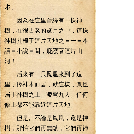
步。
因為在這里曾經有一株神
樹，在很古老的歲月之中，這株
神樹扎根于這片天地之＝一＝本
讀＝小說＝間，庇護著這片山
河！
后來有一只鳳凰來到了這
里，擇神木而居，就這樣，鳳凰
居于神樹之上。凌駕九天。任何
修士都不能靠近這片天地。
但是。不論是鳳凰，還是神
樹，那怕它們再無敵，它們再神