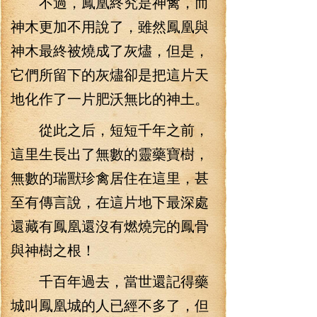
不過，鳳凰終究是神禽，而
神木更加不用說了，雖然鳳凰與
神木最終被燒成了灰燼，但是，
它們所留下的灰燼卻是把這片天
地化作了一片肥沃無比的神土。
從此之后，短短千年之前，
這里生長出了無數的靈藥寶樹，
無數的瑞獸珍禽居住在這里，甚
至有傳言說，在這片地下最深處
還藏有鳳凰還沒有燃燒完的鳳骨
與神樹之根！
千百年過去，當世還記得藥
城叫鳳凰城的人已經不多了，但