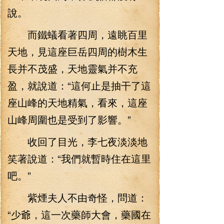
說。
而鐵蟻看著四周，遠眺百里
天地，見這座巨岳四周的樹木生
長并不茂盛，天地靈氣并不充
盈，就說道：“這何止是抽干了這
座山峰的天地精氣，看來，這座
山峰周圍也是受到了影響。”
收回了目光，李七夜淡淡地
笑著說道：“我們就暫時住在這里
吧。”
紫煙夫人不由奇怪，問道：
“少爺，這一次藥師大會，藥國在