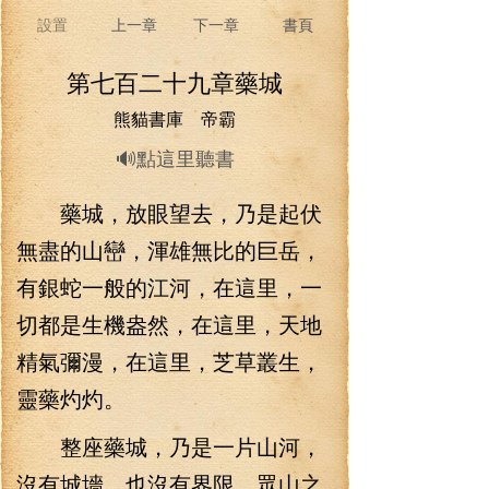
設置
上一章
下一章
書頁
第七百二十九章藥城
熊貓書庫 帝霸
🔊點這里聽書
藥城，放眼望去，乃是起伏
無盡的山巒，渾雄無比的巨岳，
有銀蛇一般的江河，在這里，一
切都是生機盎然，在這里，天地
精氣彌漫，在這里，芝草叢生，
靈藥灼灼。
整座藥城，乃是一片山河，
沒有城墻，也沒有界限，眾山之