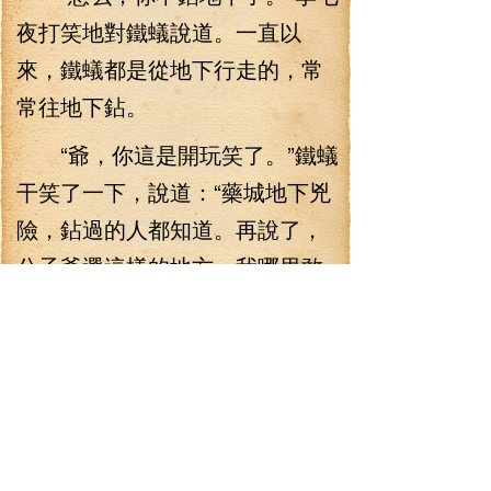
夜打笑地對鐵蟻說道。一直以
來，鐵蟻都是從地下行走的，常
常往地下鉆。
“爺，你這是開玩笑了。”鐵蟻
干笑了一下，說道：“藥城地下兇
險，鉆過的人都知道。再說了，
公子爺選這樣的地方，我哪里敢
輕易往地下鉆，最多也就是淺層
的泥土下走動一下，更深處，我
就不敢去了，萬一有什么東西把
我這老骨頭吃掉了，那就慘了。
更慘的是，一旦觸及了藥國地下
的禁制，那我豈不是求生不能，