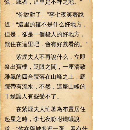
慌，或者，這里是不祥之地。”
“你說對了。”李七夜笑著說
道：“這里的確不是什么好地方，
但是，卻是一個殺人的好地方，
就住在這里吧，會有好戲看的。”
紫煙夫人不再說什么，立即
祭出寶樓，眨眼之間，一座清致
雅氣的四合院落在山峰之上，庭
院帶有流水，不然，這座山峰的
干燥讓人有些受不了。
在紫煙夫人忙著為布置居住
起屋之時，李七夜吩咐鐵蟻說
道：“你在藥城多逛一逛，看有什