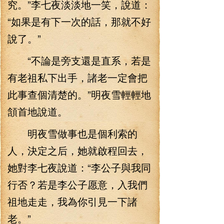
究。”李七夜淡淡地一笑，說道：
“如果是有下一次的話，那就不好
說了。”
“不論是旁支還是直系，若是
有老祖私下出手，諸老一定會把
此事查個清楚的。”明夜雪輕輕地
頷首地說道。
明夜雪做事也是個利索的
人，決定之后，她就啟程回去，
她對李七夜說道：“李公子與我同
行否？若是李公子愿意，入我們
祖地走走，我為你引見一下諸
老。”