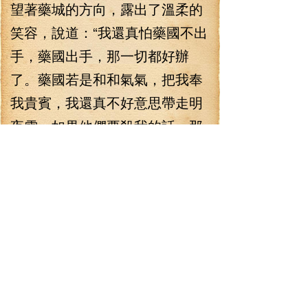
望著藥城的方向，露出了溫柔的
笑容，說道：“我還真怕藥國不出
手，藥國出手，那一切都好辦
了。藥國若是和和氣氣，把我奉
我貴賓，我還真不好意思帶走明
夜雪，如果他們要殺我的話，那
就好了。”
“少爺喜歡明仙子？”李七夜這
樣一說，紫煙夫人都不由露出笑
容說道。
李七夜笑了一下，說道：“怎
么樣才稱得上是喜歡呢，這丫
頭，我是要定了，在未來，我都