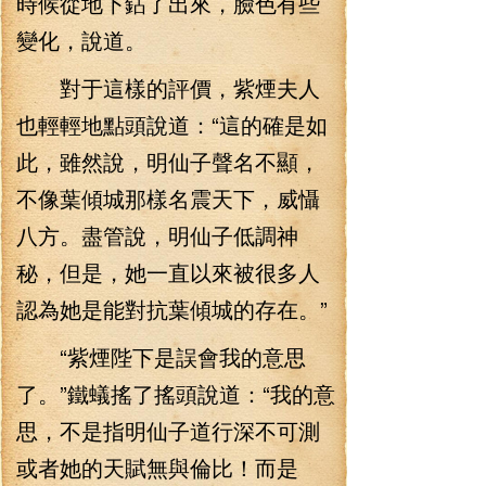
時候從地下鉆了出來，臉色有些
變化，說道。
對于這樣的評價，紫煙夫人
也輕輕地點頭說道：“這的確是如
此，雖然說，明仙子聲名不顯，
不像葉傾城那樣名震天下，威懾
八方。盡管說，明仙子低調神
秘，但是，她一直以來被很多人
認為她是能對抗葉傾城的存在。”
“紫煙陛下是誤會我的意思
了。”鐵蟻搖了搖頭說道：“我的意
思，不是指明仙子道行深不可測
或者她的天賦無與倫比！而是