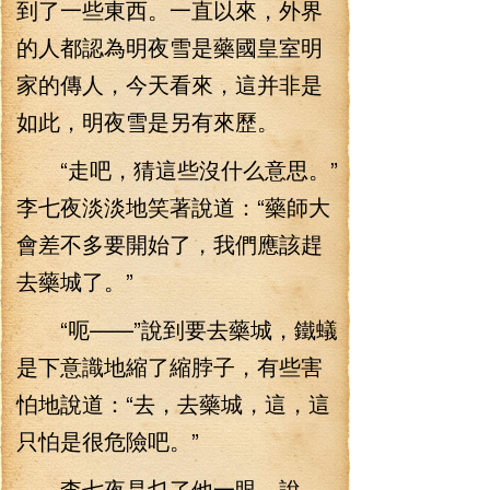
到了一些東西。一直以來，外界
的人都認為明夜雪是藥國皇室明
家的傳人，今天看來，這并非是
如此，明夜雪是另有來歷。
“走吧，猜這些沒什么意思。”
李七夜淡淡地笑著說道：“藥師大
會差不多要開始了，我們應該趕
去藥城了。”
“呃——”說到要去藥城，鐵蟻
是下意識地縮了縮脖子，有些害
怕地說道：“去，去藥城，這，這
只怕是很危險吧。”
李七夜是乜了他一眼，說