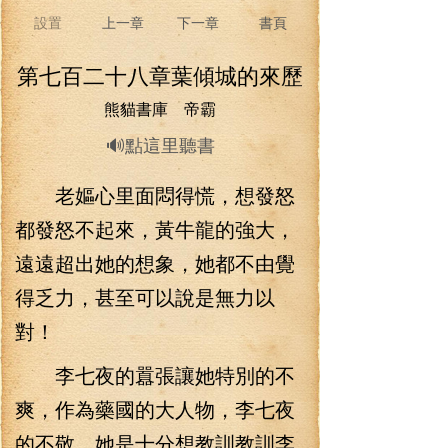
設置
上一章
下一章
書頁
第七百二十八章葉傾城的來歷
熊貓書庫 帝霸
🔊點這里聽書
老嫗心里面悶得慌，想發怒
都發怒不起來，黃牛龍的強大，
遠遠超出她的想象，她都不由覺
得乏力，甚至可以說是無力以
對！
李七夜的囂張讓她特別的不
爽，作為藥國的大人物，李七夜
的不敬，她是十分想教訓教訓李