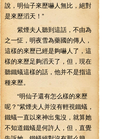
說，明仙子來歷嚇人無比，絕對
是來歷滔天！”
紫煙夫人聽到這話，不由為
之一怔，明夜雪為藥國的傳人，
這樣的來歷已經是夠嚇人了，這
樣的來歷足夠滔天了，但，現在
聽鐵蟻這樣的話，他并不是指這
種來歷。
“明仙子還有怎么樣的來歷
呢？”紫煙夫人并沒有輕視鐵蟻，
鐵蟻一直以來神出鬼沒，就算她
不知道鐵蟻是何許人，但，直覺
告訴她，鐵蟻絕對沒有那么簡