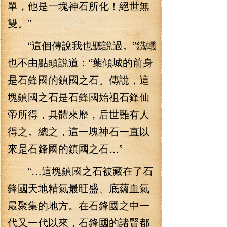
單，他是一塊神石所化！絕世無
雙。”
“這個傳說我也聽說過。”鐵蟻
也不由點頭說道：“葉傾城的前身
是石鋒國的鎮國之石。傳說，這
塊鎮國之石是石鋒國始祖石鋒仙
帝所得，具體來歷，后世難有人
得之。總之，這一塊神石一直以
來是石鋒國的鎮國之石…”
“…這塊鎮國之石被藏在了石
鋒國天地精氣最旺盛、底蘊血氣
最聚集的地方。在石鋒國之中一
代又一代以來，石鋒國的諸賢都