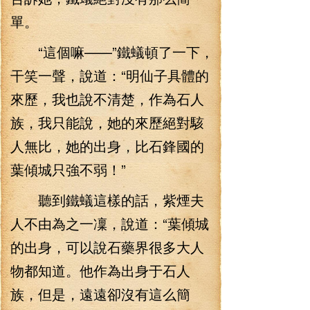
單。
“這個嘛——”鐵蟻頓了一下，
干笑一聲，說道：“明仙子具體的
來歷，我也說不清楚，作為石人
族，我只能說，她的來歷絕對駭
人無比，她的出身，比石鋒國的
葉傾城只強不弱！”
聽到鐵蟻這樣的話，紫煙夫
人不由為之一凜，說道：“葉傾城
的出身，可以說石藥界很多大人
物都知道。他作為出身于石人
族，但是，遠遠卻沒有這么簡