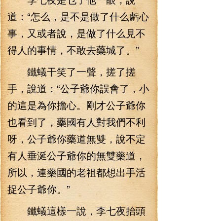
道：“怎么，是不是做了什么虧心
事，又或者說，是做了什么見不
得人的事情，不敢去藥城了。”
鐵蟻干笑了一聲，搓了搓
手，說道：“公子爺你誤會了，小
的這是為你擔心。剛才公子爺你
也看到了，藥國有人對我們不利
呀，公子爺你藥道無雙，說不定
有人垂涎公子爺你的無雙藥道，
所以，連藥國的老祖都想出手活
捉公子爺你。”
鐵蟻這樣一說，李七夜抬頭