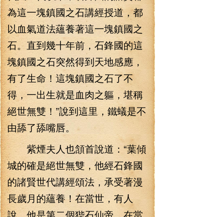
為這一塊鎮國之石講經授道，都
以血氣道法蘊養著這一塊鎮國之
石。直到幾十年前，石鋒國的這
塊鎮國之石突然得到天地感應，
有了生命！這塊鎮國之石了不
得，一出生就是血肉之軀，堪稱
絕世無雙！”說到這里，鐵蟻是不
由舔了舔嘴唇。
紫煙夫人也頷首說道：“葉傾
城的確是絕世無雙，他經石鋒國
的諸賢世代講經頌法，承受著漫
長歲月的蘊養！在當世，有人
說，他是第二個狴石仙帝，在當