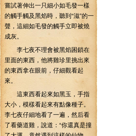
嘗試著伸出一只細小如毛發一樣
的觸手觸及黑焰時，聽到“滋”的一
聲，這細如毛發的觸手立即被燒
成灰。
李七夜不理會被黑焰困鎖在
里面的東西，他將雞珍里挑出來
的東西拿在眼前，仔細觀看起
來。
這東西看起來如黑玉，手指
大小，模樣看起來有點像種子。
李七夜仔細地看了一遍，然后看
了看藥道雞，說道：“你還真是撞
了大運，竟然遇到這樣的仙物。