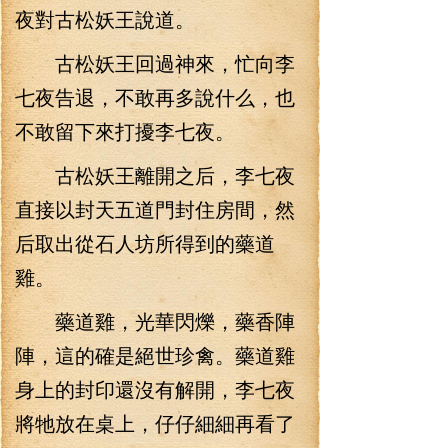
夜對古松妖王說道。
古松妖王回過神來，忙向李
七夜告退，不敢再多說什么，也
不敢留下來打擾李七夜。
古松妖王離開之后，李七夜
直接以封天五道門封住房間，然
后取出從石人坊所得到的藥道
雞。
藥道雞，光華閃爍，藥香陣
陣，這的確是絕世珍禽。藥道雞
身上的封印還沒有解開，李七夜
將牠放在桌上，仔仔細細再看了