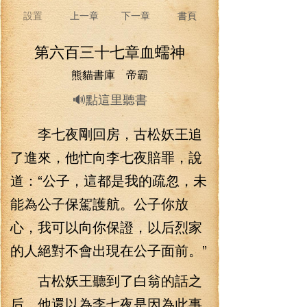
設置
上一章
下一章
書頁
第六百三十七章血蠕神
熊貓書庫 帝霸
🔊點這里聽書
李七夜剛回房，古松妖王追
了進來，他忙向李七夜賠罪，說
道：“公子，這都是我的疏忽，未
能為公子保駕護航。公子你放
心，我可以向你保證，以后烈家
的人絕對不會出現在公子面前。”
古松妖王聽到了白翁的話之
后，他還以為李七夜是因為此事