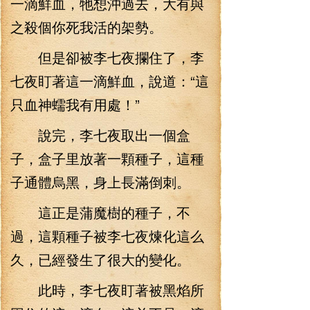
一滴鮮血，牠想沖過去，大有與
之殺個你死我活的架勢。
但是卻被李七夜攔住了，李
七夜盯著這一滴鮮血，說道：“這
只血神蠕我有用處！”
說完，李七夜取出一個盒
子，盒子里放著一顆種子，這種
子通體烏黑，身上長滿倒刺。
這正是蒲魔樹的種子，不
過，這顆種子被李七夜煉化這么
久，已經發生了很大的變化。
此時，李七夜盯著被黑焰所