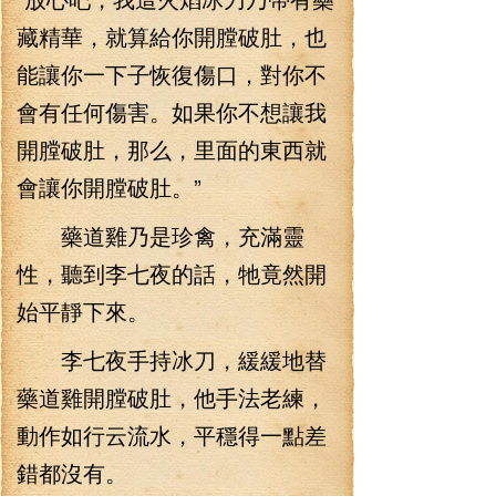
藏精華，就算給你開膛破肚，也
能讓你一下子恢復傷口，對你不
會有任何傷害。如果你不想讓我
開膛破肚，那么，里面的東西就
會讓你開膛破肚。”
藥道雞乃是珍禽，充滿靈
性，聽到李七夜的話，牠竟然開
始平靜下來。
李七夜手持冰刀，緩緩地替
藥道雞開膛破肚，他手法老練，
動作如行云流水，平穩得一點差
錯都沒有。