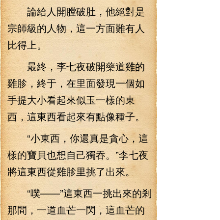
論給人開膛破肚，他絕對是
宗師級的人物，這一方面難有人
比得上。
最終，李七夜破開藥道雞的
雞胗，終于，在里面發現一個如
手提大小看起來似玉一樣的東
西，這東西看起來有點像種子。
“小東西，你還真是貪心，這
樣的寶貝也想自己獨吞。”李七夜
將這東西從雞胗里挑了出來。
“噗——”這東西一挑出來的剎
那間，一道血芒一閃，這血芒的