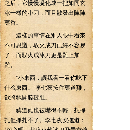
之后，它慢慢凝化成一把如同玄
冰一樣的小刀，而且散發出陣陣
藥香。
這樣的事情在別人眼中看來
不可思議，馭火成刀已經不容易
了，而馭火成冰刀更是難上加
難。
“小東西，讓我看一看你吃下
什么東西。”李七夜按住藥道雞，
欲將牠開膛破肚。
藥道雞也被嚇得不輕，想掙
扎但掙扎不了。李七夜安撫道：
“放心吧，我這火焰冰刀乃帶有藥