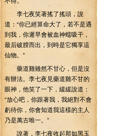
不得。
李七夜笑著搖了搖頭，說
道：“你已經算命大了，若不是遇
到我，你遲早會被血神蠕吸干，
最后破膛而出，到時是它獨享這
仙物。”
藥道雞雖然不甘心，但是沒
有辦法。李七夜見藥道雞不甘的
眼神，他笑了一下，緩緩說道：
“放心吧，你跟著我，我絕對不會
虧待你，你會知道我這樣的主人
乃是萬古唯一。”
說著，李七夜收起那如黑玉