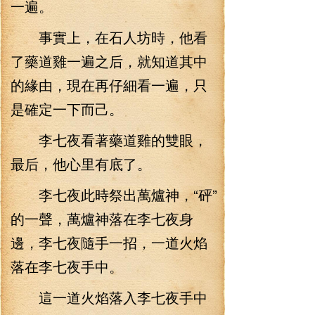
一遍。
事實上，在石人坊時，他看
了藥道雞一遍之后，就知道其中
的緣由，現在再仔細看一遍，只
是確定一下而己。
李七夜看著藥道雞的雙眼，
最后，他心里有底了。
李七夜此時祭出萬爐神，“砰”
的一聲，萬爐神落在李七夜身
邊，李七夜隨手一招，一道火焰
落在李七夜手中。
這一道火焰落入李七夜手中