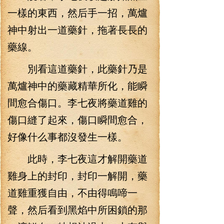
一樣的東西，然后手一招，萬爐
神中射出一道藥針，拖著長長的
藥線。
別看這道藥針，此藥針乃是
萬爐神中的藥藏精華所化，能瞬
間愈合傷口。李七夜將藥道雞的
傷口縫了起來，傷口瞬間愈合，
好像什么事都沒發生一樣。
此時，李七夜這才解開藥道
雞身上的封印，封印一解開，藥
道雞重獲自由，不由得鳴啼一
聲，然后看到黑焰中所困鎖的那