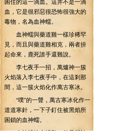
困住的這一滴血。這并不是一滴
血，它是很邪惡很恐怖很強大的
毒物，名為血神蠕。
血神蠕與藥道雞一樣珍稀罕
見，而且與藥道雞相克，兩者拚
起命來，鹿死誰手還難說。
李七夜手一招，萬爐神一簇
火焰落入李七夜手中，在這剎那
間，這一簇火焰化作萬古寒冰。
“噗”的一聲，萬古寒冰化作一
道道寒針，一下子釘住被黑焰所
困鎖的血神蠕。