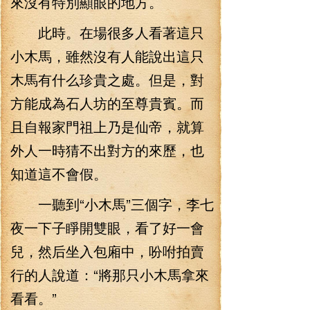
來沒有特別顯眼的地方。
此時。在場很多人看著這只
小木馬，雖然沒有人能說出這只
木馬有什么珍貴之處。但是，對
方能成為石人坊的至尊貴賓。而
且自報家門祖上乃是仙帝，就算
外人一時猜不出對方的來歷，也
知道這不會假。
一聽到“小木馬”三個字，李七
夜一下子睜開雙眼，看了好一會
兒，然后坐入包廂中，吩咐拍賣
行的人說道：“將那只小木馬拿來
看看。”