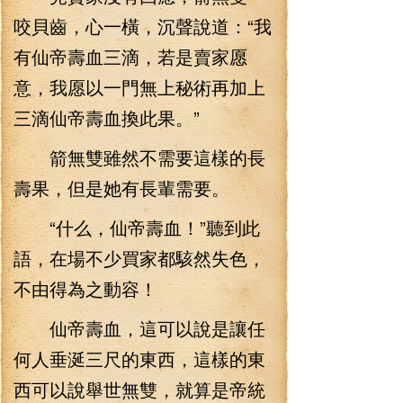
咬貝齒，心一橫，沉聲說道：“我
有仙帝壽血三滴，若是賣家愿
意，我愿以一門無上秘術再加上
三滴仙帝壽血換此果。”
箭無雙雖然不需要這樣的長
壽果，但是她有長輩需要。
“什么，仙帝壽血！”聽到此
語，在場不少買家都駭然失色，
不由得為之動容！
仙帝壽血，這可以說是讓任
何人垂涎三尺的東西，這樣的東
西可以說舉世無雙，就算是帝統