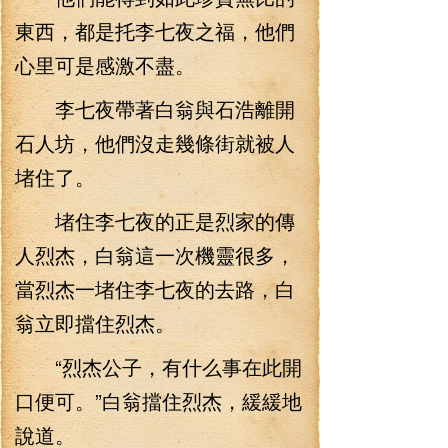
東西，都是托李七夜之福，他們
心里可是感激不盡。
李七夜帶著白翁與石浩離開
石人坊，他們沒走幾條街就被人
堵住了。
堵住李七夜的正是烈家的傳
人烈杰，白翁這一次機靈很多，
當烈杰一堵住李七夜的去路，白
翁立即擋住烈杰。
“烈杰公子，有什么事在此開
口便可。”白翁擋住烈杰，緩緩地
說道。