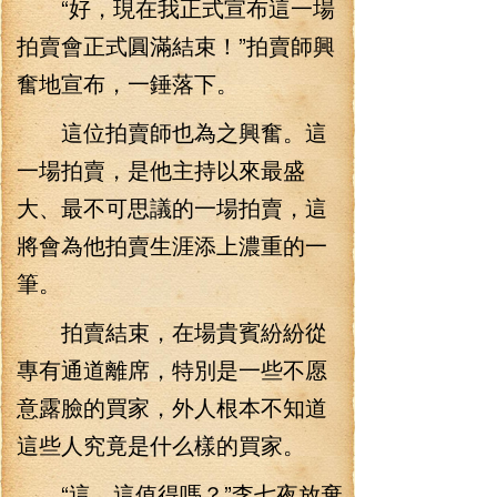
“好，現在我正式宣布這一場
拍賣會正式圓滿結束！”拍賣師興
奮地宣布，一錘落下。
這位拍賣師也為之興奮。這
一場拍賣，是他主持以來最盛
大、最不可思議的一場拍賣，這
將會為他拍賣生涯添上濃重的一
筆。
拍賣結束，在場貴賓紛紛從
專有通道離席，特別是一些不愿
意露臉的買家，外人根本不知道
這些人究竟是什么樣的買家。
“這、這值得嗎？”李七夜放棄