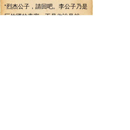
“烈杰公子，請回吧。李公子乃是
巨竹國的貴賓，不是你說見就
見！”
白翁這樣的態度讓烈杰氣得
臉色漲紅，他恨不得沖過去好好
教訓李七夜和這個狗奴才一頓，
但卻被古松妖王的弟子擋回去。
“小子，你給我聽好了。”烈杰
對李七夜沉喝一聲，放出狠話，
冷喝道：“國都不是你一個外來小
子能混得下去，有錢沒什么了不
起！在國都，有著大把你得罪不