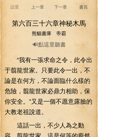
設置
上一章
下一章
書頁
第六百三十六章神秘木馬
熊貓書庫 帝霸
🔊點這里聽書
“我有一張求命之令，此令出
于翦龍世家。只要此令一出，不
論是在何方，不論面臨什么樣的
危險，翦龍世家必鼎力相助，保
你安全。”又是一個不愿意露臉的
大教老祖說道。
這話一出，不少人為之動
容。翦龍世家，這是何等的龐然