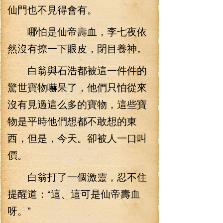
仙門也不見得會有。
哪怕是仙帝壽血，李七夜依
然沒有撩一下眼皮，閉目養神。
白翁與石浩都被這一件件的
驚世寶物嚇呆了，他們只怕從來
沒有見過這么多的寶物，這些寶
物是平時他們想都不敢想的東
西，但是，今天。卻被人一口叫
價。
白翁打了一個激靈，忍不住
提醒道：“這、這可是仙帝壽血
呀。”