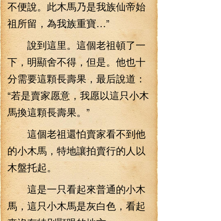
不便說。此木馬乃是我族仙帝始
祖所留，為我族重寶…”
說到這里。這個老祖頓了一
下，明顯舍不得，但是。他也十
分需要這顆長壽果，最后說道：
“若是賣家愿意，我愿以這只小木
馬換這顆長壽果。”
這個老祖還怕賣家看不到他
的小木馬，特地讓拍賣行的人以
木盤托起。
這是一只看起來普通的小木
馬，這只小木馬是灰白色，看起