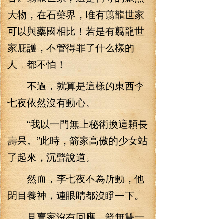
大物，在石藥界，唯有翦龍世家
可以與藥國相比！若是有翦龍世
家庇護，不管得罪了什么樣的
人，都不怕！
不過，就算是這樣的東西李
七夜依然沒有動心。
“我以一門無上秘術換這顆長
壽果。”此時，箭家高傲的少女站
了起來，沉聲說道。
然而，李七夜不為所動，他
閉目養神，連眼睛都沒睜一下。
見賣家沒有回應，箭無雙一