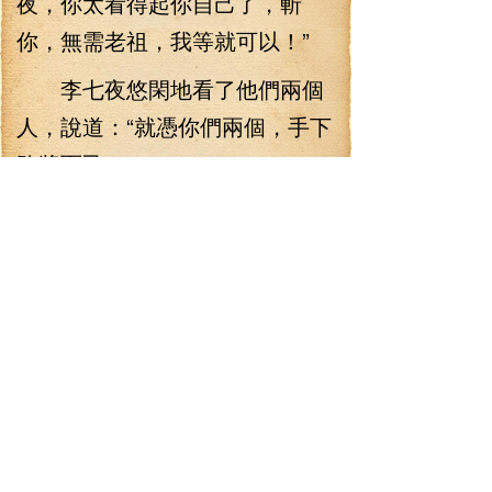
夜，你太看得起你自己了，斬
你，無需老祖，我等就可以！”
李七夜悠閑地看了他們兩個
人，說道：“就憑你們兩個，手下
敗將而己！”
對李七夜這樣的嘲笑，巨闕
圣子與鬼蟲魔子竟然十分難得沒
有發怒，巨闕圣子露出冷冷的笑
意，說道：“李七夜，悟性好不代
表一切！就算你能走完整個水
潭，也不代表你無敵！”
“姓李的，現在向我們鬼族投
降還來得及。”鬼蟲魔子冷笑一