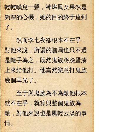
輕輕嘆息一聲，神燃鳳女果然是
夠深的心機，她的目的終于達到
了。
然而李七夜卻根本不在乎，
對他來說，所謂的賭局也只不過
是隨手為之，既然鬼族將臉蛋湊
上來給他打。他當然樂意打鬼族
幾個耳光了。
至于與鬼族為不為敵他根本
就不在乎，就算與整個鬼族為
敵，對他來說也是風輕云淡的事
情。