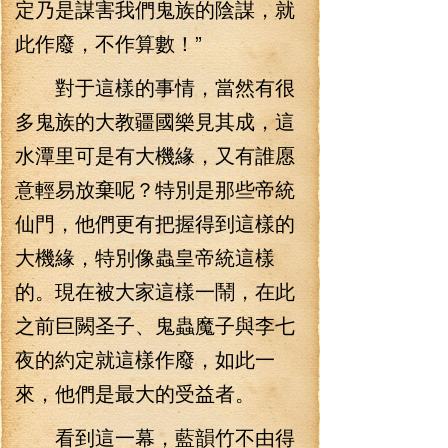
定乃是謀害我們鬼族的陰謀，就
此作廢，不作算數！”
對于這樣的事情，當然有很
多鬼族的大教疆國樂見其成，這
水潭里可是有大機緣，又有誰愿
意輕易放棄呢？特別是那些帝統
仙門，他們更有把握得到這樣的
大機緣，特別像蟲皇帝統這樣
的。現在被大家這樣一鬧，在此
之前巨闕圣子、鬼蟲魔子與李七
夜的約定就這樣作廢，如此一
來，他們是最大的受益者。
看到這一幕，藍韻竹不由得