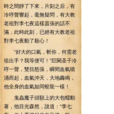
時之間靜了下來，片刻之后，有
冷哼聲響起，毫無疑問，有大教
老祖對李七夜這樣囂張的話不
滿，此時此刻，已經有大教老祖
對李七夜動了殺心！
“好大的口氣，斬你，何需老
祖出手？我等便可！”巨闕圣子冷
哼一聲，雙目怒張，瞬間血氣噴
涌而起，血氣沖天，大地轟鳴，
他全身的血氣如同蛟龍一樣！
鬼蟲魔子頭額上的大包蠕動
著，他目光森然，說道：“李七