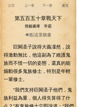
設置
上一章
下一章
書頁
第五百五十章戰天下
熊貓書庫 帝霸
🔊點這里聽書
巨闕圣子說得大義凜然，說
得激動無比，他這副為了維護鬼
族而不惜一切的姿態，還真的能
煽動很多鬼族修士，特別是年輕
一輩修士。
“我們支持巨闕圣子他們，鬼
族利益為重，個人得失算得了什
么？”有鬼族修士立即說道：“我們