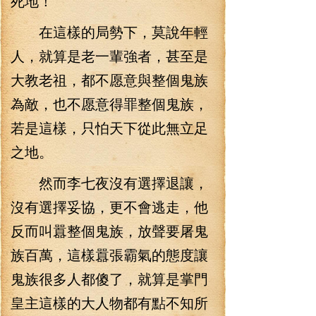
死地！
在這樣的局勢下，莫說年輕
人，就算是老一輩強者，甚至是
大教老祖，都不愿意與整個鬼族
為敵，也不愿意得罪整個鬼族，
若是這樣，只怕天下從此無立足
之地。
然而李七夜沒有選擇退讓，
沒有選擇妥協，更不會逃走，他
反而叫囂整個鬼族，放聲要屠鬼
族百萬，這樣囂張霸氣的態度讓
鬼族很多人都傻了，就算是掌門
皇主這樣的大人物都有點不知所