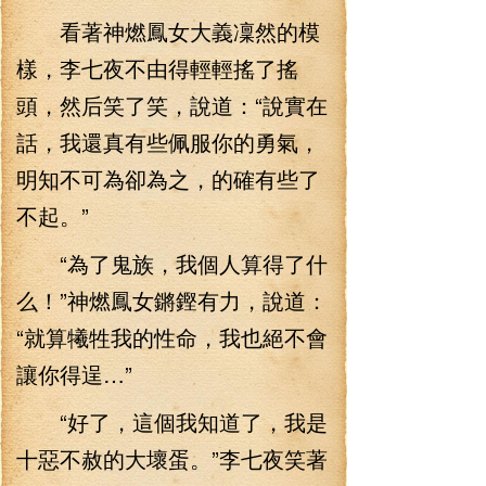
看著神燃鳳女大義凜然的模
樣，李七夜不由得輕輕搖了搖
頭，然后笑了笑，說道：“說實在
話，我還真有些佩服你的勇氣，
明知不可為卻為之，的確有些了
不起。”
“為了鬼族，我個人算得了什
么！”神燃鳳女鏘鏗有力，說道：
“就算犧牲我的性命，我也絕不會
讓你得逞…”
“好了，這個我知道了，我是
十惡不赦的大壞蛋。”李七夜笑著