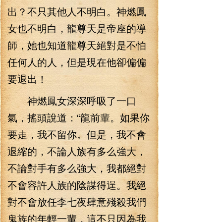
出？不只其他人不明白。神燃鳳
女也不明白，龍尊天是帝座的導
師，她也知道龍尊天絕對是不怕
任何人的人，但是現在他卻偏偏
要退出！
神燃鳳女深深呼吸了一口
氣，搖頭說道：“龍前輩。如果你
要走，我不留你。但是，我不會
退縮的，不論人族有多么強大，
不論對手有多么強大，我都絕對
不會容許人族的陰謀得逞。我絕
對不會放任李七夜肆意殘殺我們
鬼族的年輕一輩，這不只因為我