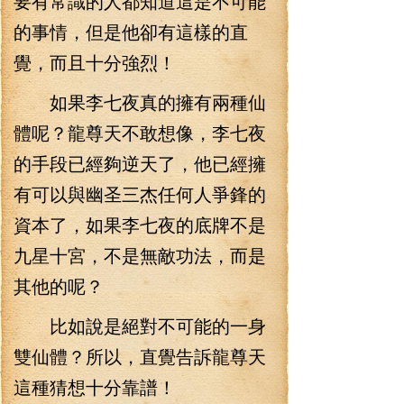
要有常識的人都知道這是不可能
的事情，但是他卻有這樣的直
覺，而且十分強烈！
如果李七夜真的擁有兩種仙
體呢？龍尊天不敢想像，李七夜
的手段已經夠逆天了，他已經擁
有可以與幽圣三杰任何人爭鋒的
資本了，如果李七夜的底牌不是
九星十宮，不是無敵功法，而是
其他的呢？
比如說是絕對不可能的一身
雙仙體？所以，直覺告訴龍尊天
這種猜想十分靠譜！