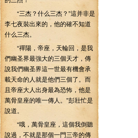
“三杰？什么三杰？”這并非是
李七夜裝出來的，他的確不知道
什么三杰。
“禪陽，帝座，天輪回，是我
們幽圣界最強大的三個天才，傳
說我們幽圣界這一世最有機會承
載天命的人就是他們三個了。而
且帝座大人出身最為恐怖，他是
萬骨皇座的唯一傳人。”彭壯忙是
說道。
“哦，萬骨皇座，這個我倒聽
說過，不就是那個一門三帝的傳