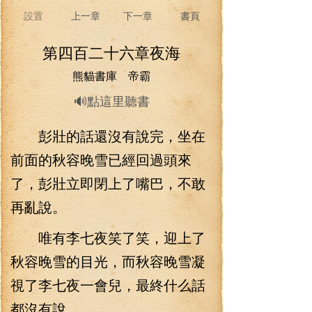
設置
上一章
下一章
書頁
第四百二十六章夜海
熊貓書庫 帝霸
🔊點這里聽書
彭壯的話還沒有說完，坐在
前面的秋容晚雪已經回過頭來
了，彭壯立即閉上了嘴巴，不敢
再亂說。
唯有李七夜笑了笑，迎上了
秋容晚雪的目光，而秋容晚雪凝
視了李七夜一會兒，最終什么話
都沒有說。