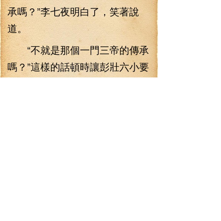
承嗎？”李七夜明白了，笑著說
道。
“不就是那個一門三帝的傳承
嗎？”這樣的話頓時讓彭壯六小要
昏倒，他們都覺得李七夜太遲鈍
了，彭壯都忍不住大聲說道：“兄
弟，這可是一門三帝呀，你知道
帝座大人有多強大嗎？傳說連老
一輩的圣尊對他都是尊敬得很
呀。”
“這樣呀。”李七夜很平淡地說
道，這也不是李七夜托大，一門