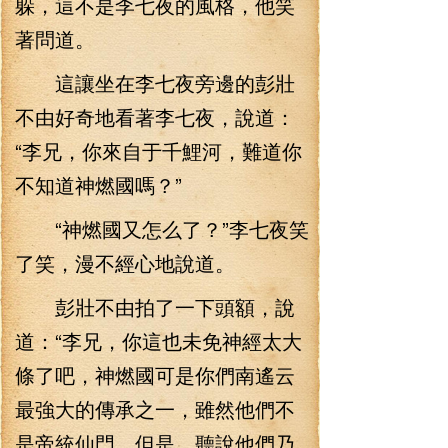
躲，這不是李七夜的風格，他笑
著問道。
這讓坐在李七夜旁邊的彭壯
不由好奇地看著李七夜，說道：
“李兄，你來自于千鯉河，難道你
不知道神燃國嗎？”
“神燃國又怎么了？”李七夜笑
了笑，漫不經心地說道。
彭壯不由拍了一下頭額，說
道：“李兄，你這也未免神經太大
條了吧，神燃國可是你們南遙云
最強大的傳承之一，雖然他們不
是帝統仙門，但是，聽說他們乃