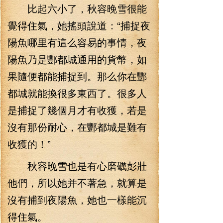
比起六小了，秋容晚雪很能
覺得住氣，她搖頭說道：“捕捉夜
陽魚哪里有這么容易的事情，夜
陽魚乃是酆都城通用的貨幣，如
果隨便都能捕捉到。那么你在酆
都城就能換很多東西了。很多人
是捕捉了幾個月才有收獲，若是
沒有那份耐心，在酆都城是難有
收獲的！”
秋容晚雪也是有心磨礪彭壯
他們，所以她并不著急，就算是
沒有捕到夜陽魚，她也一樣能沉
得住氣。