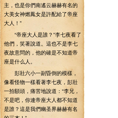
主，也是你們南遙云赫赫有名的
大美女神燃鳳女是許配給了帝座
大人！”
“帝座大人是誰？”李七夜看了
他們，笑著說道。這也不是李七
夜故意問的，他的確是不知道帝
座是什么人。
彭壯六小一副昏倒的模樣，
像看怪物一樣看著李七夜，彭壯
一拍額頭，痛苦地說道：“李兄，
不是吧，你連帝座大人都不知道
是誰？這是我們幽圣界赫赫有名
的三杰！”