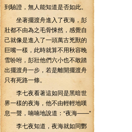
到驗證，無人能知道是否如此。
坐著擺渡舟進入了夜海，彭
壯都不由為之毛骨悚然，感覺自
己就像是進入了一頭萬古兇獸的
巨嘴一樣，此時就算不用秋容晚
雪吩咐，彭壯他們六小也不敢踏
出擺渡舟一步，若是離開擺渡舟
只有死路一條。
李七夜看著這如同是黑暗世
界一樣的夜海，他不由輕輕地嘆
息一聲，喃喃地說道：“夜海——”
李七夜知道，夜海就如同酆