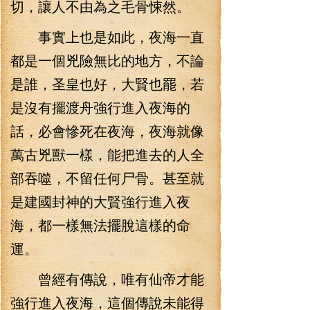
切，讓人不由為之毛骨悚然。
事實上也是如此，夜海一直
都是一個兇險無比的地方，不論
是誰，圣皇也好，大賢也罷，若
是沒有擺渡舟強行進入夜海的
話，必會慘死在夜海，夜海就像
萬古兇獸一樣，能把進去的人全
部吞噬，不留任何尸骨。甚至就
是建國封神的大賢強行進入夜
海，都一樣無法擺脫這樣的命
運。
曾經有傳說，唯有仙帝才能
強行進入夜海，這個傳說未能得