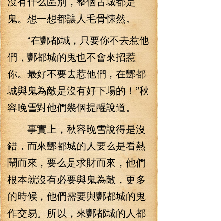
沒有什么區別，整個古城都是
鬼。想一想都讓人毛骨悚然。
“在酆都城，只要你不去惹他
們，酆都城的鬼也不會來招惹
你。最好不要去惹他們，在酆都
城與鬼為敵是沒有好下場的！”秋
容晚雪對他們幾個提醒說道。
事實上，秋容晚雪說得是沒
錯，而來酆都城的人要么是看熱
鬧而來，要么是求財而來，他們
根本就沒有必要與鬼為敵，更多
的時候，他們需要與酆都城的鬼
作交易。所以，來酆都城的人都