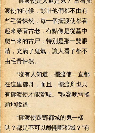
“擺渡使是人還是鬼？”當看擺
渡使的時候，彭壯他們都不由有
些毛骨悚然，每一個擺渡使都看
起來穿著古老，有點像是從墓中
爬出來的古尸，特別是那一雙眼
睛，充滿了鬼氣，讓人看了都不
由毛骨悚然。
“沒有人知道，擺渡使一直都
在這里擺舟，而且，擺渡舟也只
有擺渡使才能駕駛。”秋容晚雪搖
頭地說道。
“擺渡使跟酆都城的鬼一樣
嗎？都是不可以離開酆都城？”有