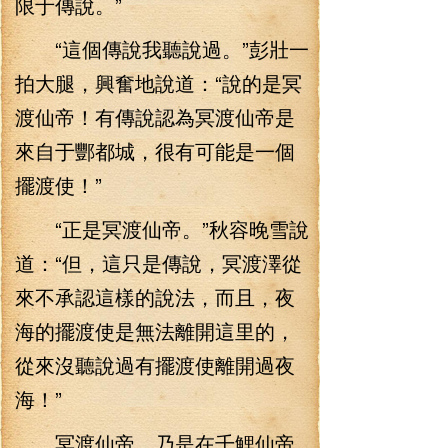
限于傳說。”
“這個傳說我聽說過。”彭壯一
拍大腿，興奮地說道：“說的是冥
渡仙帝！有傳說認為冥渡仙帝是
來自于酆都城，很有可能是一個
擺渡使！”
“正是冥渡仙帝。”秋容晚雪說
道：“但，這只是傳說，冥渡澤從
來不承認這樣的說法，而且，夜
海的擺渡使是無法離開這里的，
從來沒聽說過有擺渡使離開過夜
海！”
冥渡仙帝，乃是在千鯉仙帝