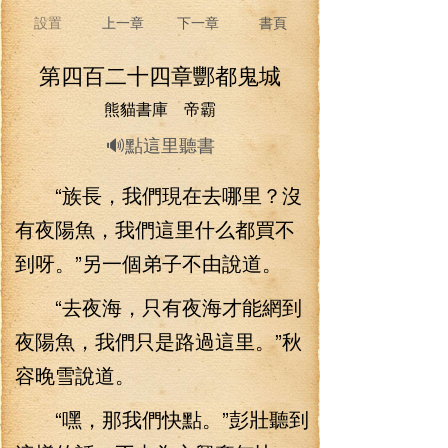
設置
上一章
下一章
書頁
第四百二十四章酆都鬼城
熊貓書庫 帝霸
🔊點這里聽書
“族長，我們現在去哪里？沒
有夜陽魚，我們這里什么都買不
到呀。”另一個弟子不由說道。
“去夜海，只有夜海才能網到
夜陽魚，我們只是路過這里。”秋
容晚雪說道。
“嘿，那我們快點。”彭壯聽到