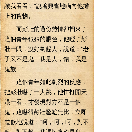
讓我看看？”說著興奮地瞄向他攤
上的貨物。
而彭壯的過份熱情卻招來了
這個青年狠狠的眼色，他瞪了彭
壯一眼，沒好氣趕人，說道：“老
子又不是鬼，我是人，錯，我是
鬼族！”
這個青年如此劇烈的反應，
把彭壯嚇了一大跳，他忙打開天
眼一看，才發現對方不是一個
鬼，這嚇得彭壯尷尬無比，立即
道歉地說道：“呵，呵，呵，對不
起，對不起，我還以為你是鬼，