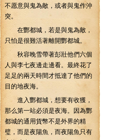
不愿意與鬼為敵，或者與鬼作沖
突。
在酆都城，若是與鬼為敵，
只怕是很難活著離開酆都城。
秋容晚雪帶著彭壯他們六個
人與李七夜邊走邊看。最終花了
足足的兩天時間才抵達了他們的
目的地夜海。
進入酆都城，想要有收獲，
那么第一站必須是夜海。因為酆
都城的通用貨幣不是外界的精
璧，而是夜陽魚，而夜陽魚只有