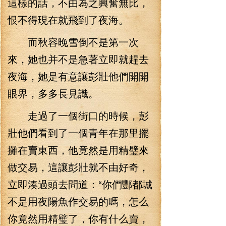
這樣的話，不由為之興奮無比，
恨不得現在就飛到了夜海。
而秋容晚雪倒不是第一次
來，她也并不是急著立即就趕去
夜海，她是有意讓彭壯他們開開
眼界，多多長見識。
走過了一個街口的時候，彭
壯他們看到了一個青年在那里擺
攤在賣東西，他竟然是用精璧來
做交易，這讓彭壯就不由好奇，
立即湊過頭去問道：“你們酆都城
不是用夜陽魚作交易的嗎，怎么
你竟然用精璧了，你有什么賣，