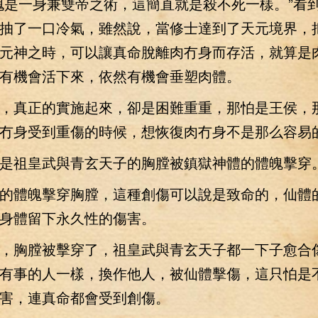
是一身兼雙帝之術，這簡直就是殺不死一樣。”看
抽了一口冷氣，雖然說，當修士達到了天元境界，
元神之時，可以讓真命脫離肉冇身而存活，就算是
有機會活下來，依然有機會垂塑肉體。
真正的實施起來，卻是困難重重，那怕是王侯，
冇身受到重傷的時候，想恢復肉冇身不是那么容易
祖皇武與青玄天子的胸膛被鎮獄神體的體魄擊穿
體魄擊穿胸膛，這種創傷可以說是致命的，仙體
身體留下永久性的傷害。
胸膛被擊穿了，祖皇武與青玄天子都一下子愈合
有事的人一樣，換作他人，被仙體擊傷，這只怕是
害，連真命都會受到創傷。