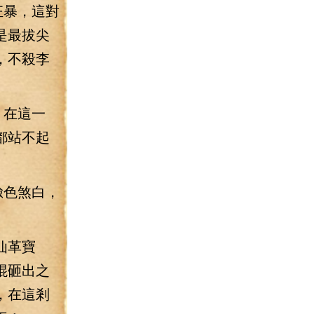
狂暴，這對
是最拔尖
，不殺李
，在這一
都站不起
臉色煞白，
仙革寶
棍砸出之
，在這剎