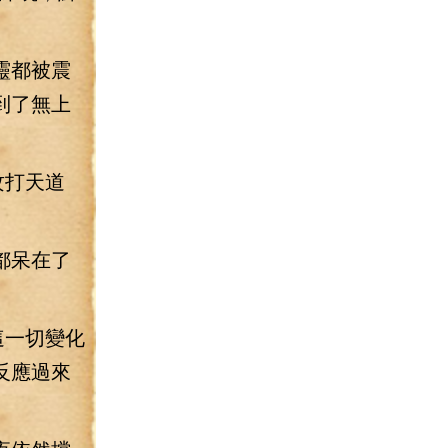
靈都被震
到了無上
攻打天道
都呆在了
這一切變化
反應過來