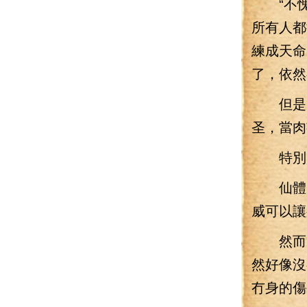
“不愧
所有人都
練成天命
了，依然
但是，
圣，當肉
特別是
仙體的
威可以讓
然而，
然好像沒
冇身的傷