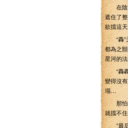
在陰陽
遮住了整
欲擋這天
“轟”
都為之顫
星河的法
“轟轟
變得沒有
塌…
那怕再
就擋不住
”最后