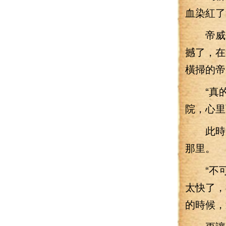
血染紅了
帝威仙
撼了，在
橫掃的帝
“真的
院，心里
此時，
那里。
“不可
太快了，
的時候，