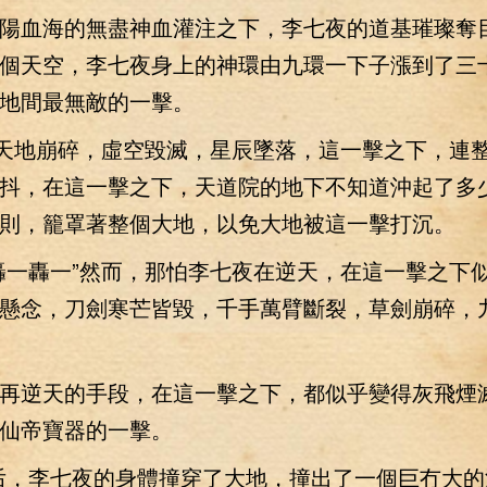
血海的無盡神血灌注之下，李七夜的道基璀璨奪
個天空，李七夜身上的神環由九環一下子漲到了三
地間最無敵的一擊。
天地崩碎，虛空毀滅，星辰墜落，這一擊之下，連
抖，在這一擊之下，天道院的地下不知道沖起了多
則，籠罩著整個大地，以免大地被這一擊打沉。
一轟一”然而，那怕李七夜在逆天，在這一擊之下
懸念，刀劍寒芒皆毀，千手萬臂斷裂，草劍崩碎，
逆天的手段，在這一擊之下，都似乎變得灰飛煙
仙帝寶器的一擊。
，李七夜的身體撞穿了大地，撞出了一個巨冇大的