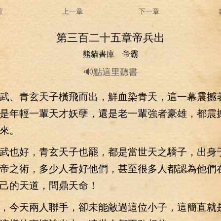
置
上一章
下一章
第三百二十五章帝兵出
熊貓書庫 帝霸
🔊點這里聽書
、青玄天子橫飛而出，鮮血染青天，這一幕震撼
是年輕一輩天才妖孽，還是老一輩強者豪雄，都震
來。
也好，青玄天子也罷，都是當世天之驕子，出身
帝之術，多少人看好他們，甚至很多人都認為他們
己的天道，問鼎天命！
今天兩人聯手，卻未能敵過這位小子，這簡直就