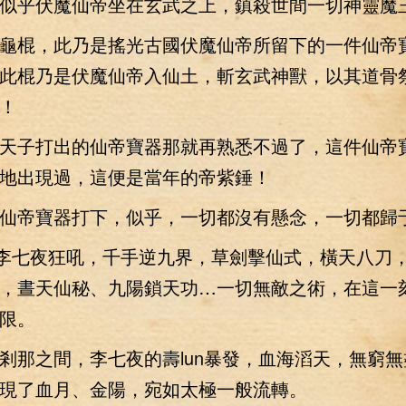
似乎伏魔仙帝坐在玄武之上，鎮殺世間一切神靈魔
棍，此乃是搖光古國伏魔仙帝所留下的一件仙帝
此棍乃是伏魔仙帝入仙土，斬玄武神獸，以其道骨
！
子打出的仙帝寶器那就再熟悉不過了，這件仙帝
地出現過，這便是當年的帝紫錘！
帝寶器打下，似乎，一切都沒有懸念，一切都歸
李七夜狂吼，千手逆九界，草劍擊仙式，橫天八刀
，晝天仙秘、九陽鎖天功…一切無敵之術，在這一
限。
之間，李七夜的壽lun暴發，血海滔天，無窮無
現了血月、金陽，宛如太極一般流轉。