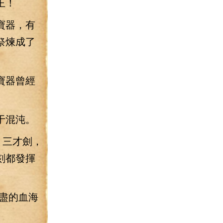
王！
寶器，有
祭煉成了
寶器曾經
于混沌。
，三才劍，
刻都發揮
盡的血海