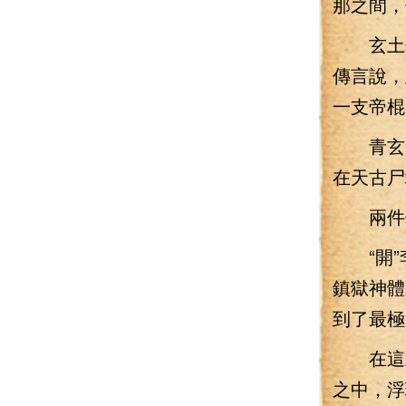
那之間，
玄土龜
傳言說，
一支帝棍
青玄天
在天古尸
兩件仙
“開”
鎮獄神體
到了最極
在這剎那
之中，浮