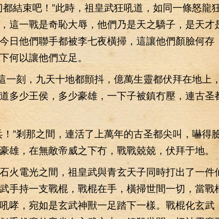
都結束吧！”此時，祖皇武狂吼道，如同一條怒龍
，這一戰是奇恥大辱，他們乃是天之驕子，是天才
今日他們聯手都被李七夜橫掃，這讓他們顏臉何存
下何以讓他們立足。
這一刻，九天十地都顫抖，億萬生靈都伏拜在地上
道多少王侯，多少豪雄，一下子被鎮冇壓，連古圣
！”剎那之間，連活了上萬年的古圣都尖叫，嚇得
豪雄，在無敵帝威之下冇，戰戰兢兢，伏拜于地。
火電光之間，祖皇武與青玄天子同時打出了一件
武手持一支戰棍，戰棍在手，橫掃世間一切，當戰
吼哮，宛如是玄武神獸一足踏下一樣。戰棍化玄武