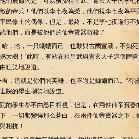
們震撼的是，可以橫掃祖皇武、青玄天子的李七
敵的帝兵！他們以李七夜為榮，他們視李七夜為平
平民修士的偶像，但是，最終，不是李七夜道行不
武他們，而是被他們的仙帝寶器斬殺了。
哈，哈，一只蟻螻而己，也敢與古國宣戰，不知死
撼大樹！”此時，有站在祖皇武與青玄天子這個陣營
由狂笑地說道。
看，這就是你們的英雄，也不過是爾爾而己。”有
世院的學生嘲笑地說道。
的學生都不由怒目相視，但是，在兩件仙帝寶器
下，一切都變得那么蒼白，在兩件仙帝寶器之下，
與相抗！