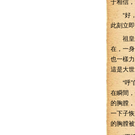
于相信，
“好，
此刻立即
祖皇武
在，一身
也一樣力
這是大世
“呼”
在瞬間，
的胸膛，
一下子恢
的胸膛被