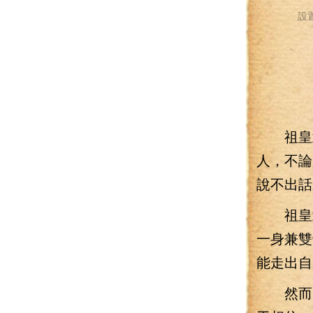
設
祖皇武
人，不論
說不出話
祖皇武
一身兼雙
能走出自
然而，