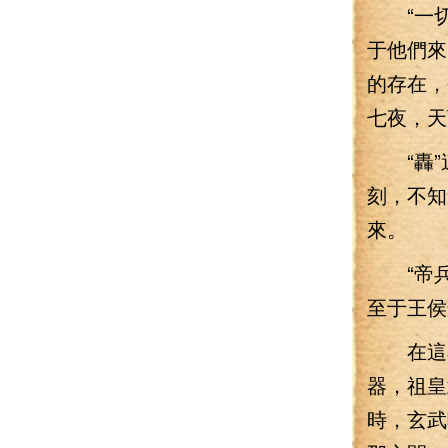
“一切
于他們來
的存在，
七夜，天
“轟”
刻，不知
來。
“帝兵
至于王侯
在這石
器，祖皇
時，玄武