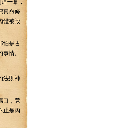
到這一幕，
把真命修
肉體被毀
那怕是古
的事情。
。
的法則神
傷口，竟
不止是肉