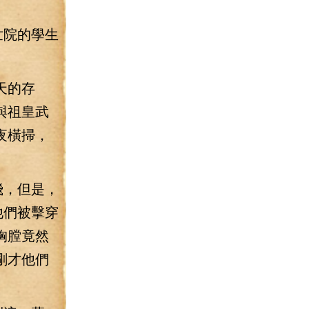
世院的學生
天的存
與祖皇武
夜橫掃，
飛，但是，
他們被擊穿
胸膛竟然
剛才他們