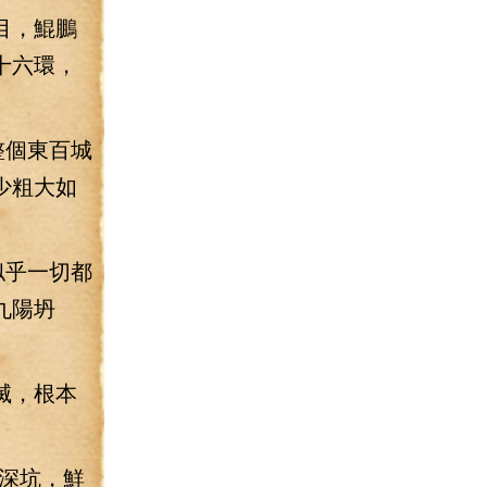
目，鯤鵬
十六環，
整個東百城
少粗大如
似乎一切都
九陽坍
滅，根本
深坑，鮮