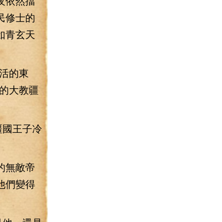
夜依然擋
民修士的
如青玄天
活的東
的大教疆
疆國王子冷
的無敵帝
他們變得