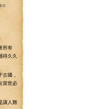
書頁
著所有
撼得久久
于古國，
在當世必
是讓人難