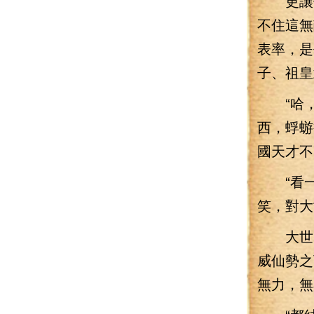
更讓他
不住這無
表率，是
子、祖皇
“哈，
西，蜉蝣
國天才不
“看一
笑，對大
大世院
威仙勢之
無力，無