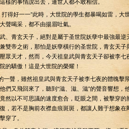
這樣的事情說出去，連世人都不敢相信。
打得好一一”此時，大世院的學生都暴喝如雷，大
大聲喝采，都不由揚眉吐氣。
、青玄天子，絕對是屬于圣世院妖孽中最強最逆
兼雙帝之術，那怕是妖孽橫行的圣世院，青玄天子
壓眾天才，然而，今天祖皇武與青玄天子卻被李七
院的驕傲！這是大世院的榮耀！
的一聲，雖然祖皇武與青玄天子被李七夜的體魄擊
他們又飛回來了，聽到“滋、滋、滋”的聲音響想，
竟然以不可思議的速度愈合，眨眼之間，被擊穿的
復，若不是胸前衣襟血痕斑斑，都讓人難于想象在
擊穿了。