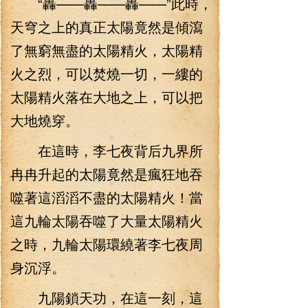
“轟——轟——轟——”此時，
天穹之上的真正太陽竟然是傾瀉
了無窮無盡的太陽精火，太陽精
火之烈，可以焚燒一切，一縷的
太陽精火落在大地之上，可以把
大地燒穿。
在這時，李七夜背后九界所
冉冉升起的太陽竟然是瘋狂地吞
噬著這滔滔不盡的太陽精火！當
這九輪太陽吞噬了大量太陽精火
之時，九輪太陽環繞著李七夜周
身沉浮。
九陽鎖天功，在這一刻，這