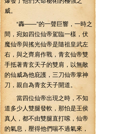
爆發了他們天命秘術的極強之
威。
“轟——”的一聲巨響，一時之
間，宛如四位仙帝駕臨一樣，伏
魔仙帝與搖光仙帝是隨祖皇武左
右，與之齊肩作戰，青玄仙帝雙
手抵著青玄天子的雙肩，以無敵
的仙威為他庇護，三刀仙帝掌神
刀，親自為青玄天子開道。
當四位仙帝出現之時，不知
道多少人雙腿發軟，那怕是王侯
真人，都不由雙腿直打嗦，仙帝
的氣息，壓得他們喘不過氣來，