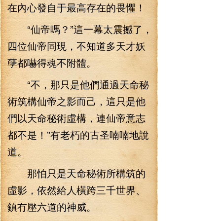
在內心發自于最高存在的畏懼！
“仙帝嗎？”這一幕太震撼了，
四位仙帝同現，不知道多天才妖
孽都嚇得魂不附體。
“不，那只是他們通過天命秘
術筑構仙帝之影而己，這只是他
們以天命秘術虛構，連仙帝意志
都不是！”有老朽的古圣喃喃地說
道。
那怕只是天命秘術所構筑的
虛影，依然給人橫跨三千世界、
鎮冇壓六道的神威。