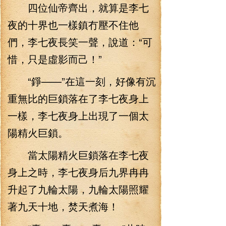
四位仙帝齊出，就算是李七
夜的十界也一樣鎮冇壓不住他
們，李七夜長笑一聲，說道：“可
惜，只是虛影而己！”
“錚——”在這一刻，好像有沉
重無比的巨鎖落在了李七夜身上
一樣，李七夜身上出現了一個太
陽精火巨鎖。
當太陽精火巨鎖落在李七夜
身上之時，李七夜身后九界冉冉
升起了九輪太陽，九輪太陽照耀
著九天十地，焚天煮海！