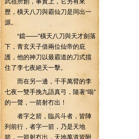
武祖所創，事實上，它另有來
歷，橫天八刀與霸仙刀是同出一
源。
“鐺——”橫天八刀與天才劍落
下，青玄天子借兩位仙帝的庇
護，他的神刀以最霸道的刀式擋
住了李七夜絕天一擊。
而在另一邊，千手萬臂的李
七夜一雙手挽九語真弓，隨著“嗡”
的一聲，一箭射冇出！
者字之箭，臨兵斗者，皆陣
列前行，者字一箭，乃是天地
箭，一箭射冇出，天地萬道皆附