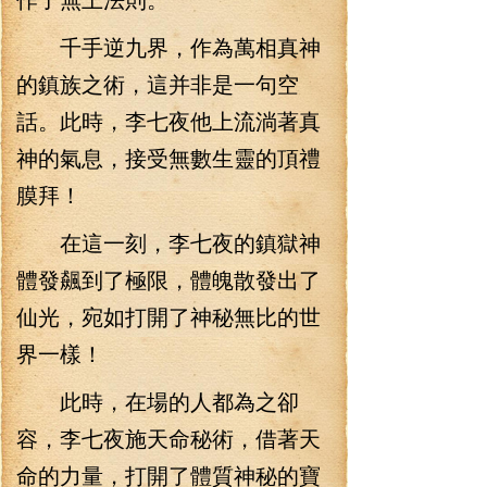
千手逆九界，作為萬相真神
的鎮族之術，這并非是一句空
話。此時，李七夜他上流淌著真
神的氣息，接受無數生靈的頂禮
膜拜！
在這一刻，李七夜的鎮獄神
體發飆到了極限，體魄散發出了
仙光，宛如打開了神秘無比的世
界一樣！
此時，在場的人都為之卻
容，李七夜施天命秘術，借著天
命的力量，打開了體質神秘的寶