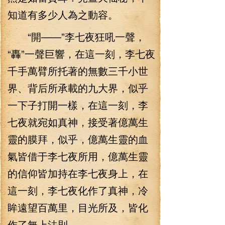
知道有多少人為之動容。
“開——”李七夜狂吼一聲，
“轟”一聲巨響，在這一刻，李七夜
千手萬臂所托著的無數三千小世
界、背后所承載的九大界，似乎
一下子打開一樣，在這一刻，李
七夜就宛如真神，接受著億萬生
靈的膜拜，似乎，億萬生靈的血
氣皆借于李七夜所用，億萬生靈
的信仰皆加持在李七夜身上，在
這一刻，李七夜化作了真神，冷
眸遠望百萬里，目光所及，皆化
作了無上法則。