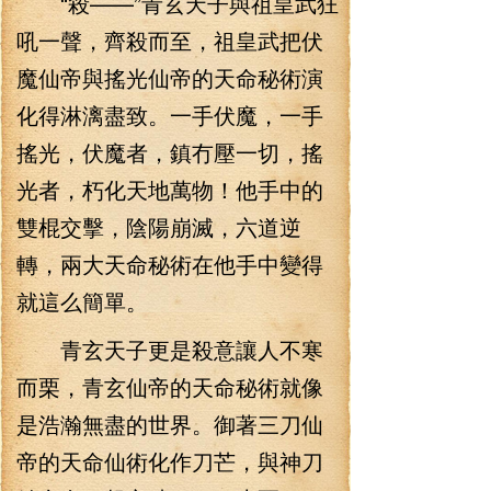
“殺——”青玄天子與祖皇武狂
吼一聲，齊殺而至，祖皇武把伏
魔仙帝與搖光仙帝的天命秘術演
化得淋漓盡致。一手伏魔，一手
搖光，伏魔者，鎮冇壓一切，搖
光者，朽化天地萬物！他手中的
雙棍交擊，陰陽崩滅，六道逆
轉，兩大天命秘術在他手中變得
就這么簡單。
青玄天子更是殺意讓人不寒
而栗，青玄仙帝的天命秘術就像
是浩瀚無盡的世界。御著三刀仙
帝的天命仙術化作刀芒，與神刀