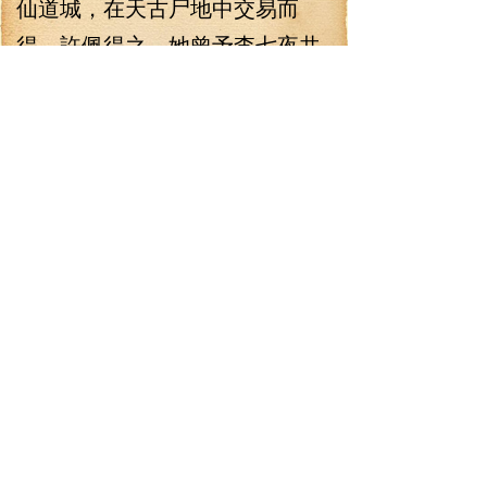
仙道城，在天古尸地中交易而
得，許佩得之，她曾予李七夜共
閱，讓李七夜講其奧秘。
今日，此術在李七夜手中隨
手演化而至，卻是一草一劍，毀
滅周天星辰，兇猛無比。
者字之前，草劍擊仙術，都
斬射向祖皇武。
祖皇武也不敢托大，雙棍一
合，封閉門戶，在瞬間，宛如是
兩位仙帝鎖住了門戶一樣，撐住
毀天滅天的草劍，撐住了天地唯
一的者字之箭。