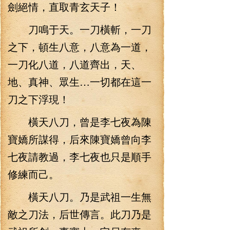
劍絕情，直取青玄天子！
刀鳴于天。一刀橫斬，一刀
之下，頓生八意，八意為一道，
一刀化八道，八道齊出，天、
地、真神、眾生…一切都在這一
刀之下浮現！
橫天八刀，曾是李七夜為陳
寶嬌所謀得，后來陳寶嬌曾向李
七夜請教過，李七夜也只是順手
修練而己。
橫天八刀。乃是武祖一生無
敵之刀法，后世傳言。此刀乃是