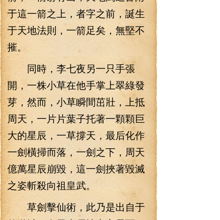
于這一箭之上，者字之前，誕生
于天地法則，一箭足矣，無堅不
摧。
同時，李七夜另一只手張
開，一株小草在他手掌上翠綠發
芽，然而，小草瞬間茁壯，上抵
周天，一片片葉子托著一顆顆巨
大的星辰，一草撐天，最后化作
一劍橫掃而落，一劍之下，周天
億萬星辰崩毀，這一劍挾著毀滅
之姿斬殺向祖皇武。
草劍擊仙術，此乃是出自于