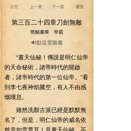
設置
上一章
下一章
書頁
第三百二十四章刀劍無敵
熊貓書庫 帝霸
🔊點這里聽書
“晝天仙秘！傳說是明仁仙帝
的天命秘術，諸帝時代的開啟
者，諸帝時代的第一位仙帝。”看
到李七夜神焰騰空，有人不由感
慨嘆息。
雖然洗顏古派已經是默默無
名了，但是，明仁仙帝的威名依
然是如雷貫耳！見晝天仙秘，不