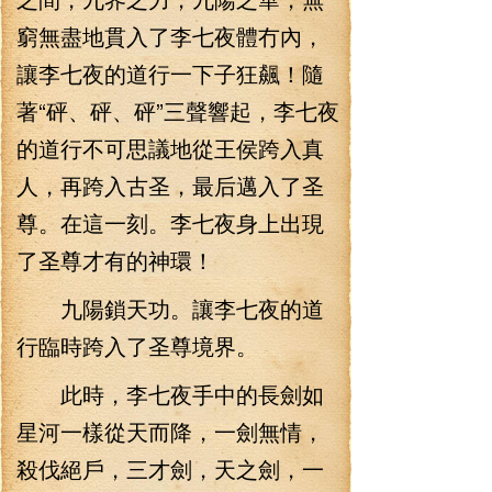
窮無盡地貫入了李七夜體冇內，
讓李七夜的道行一下子狂飆！隨
著“砰、砰、砰”三聲響起，李七夜
的道行不可思議地從王侯跨入真
人，再跨入古圣，最后邁入了圣
尊。在這一刻。李七夜身上出現
了圣尊才有的神環！
九陽鎖天功。讓李七夜的道
行臨時跨入了圣尊境界。
此時，李七夜手中的長劍如
星河一樣從天而降，一劍無情，
殺伐絕戶，三才劍，天之劍，一