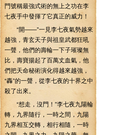
門號稱最強式術的無上之功在李
七夜手中發揮了它真正的威力！
“開——”一見李七夜氣勢越來
越強，青玄天子與祖皇武都狂吼
一聲，他們的壽輪一下子璀璨無
比，壽寶揚起了百萬丈血氣，他
們把天命秘術演化得越來越強，
“轟”的一聲，從李七夜的十界之中
殺了出來。
“想走，沒門！”李七夜九陽輪
轉，九界隨行，一時之間，九陽
九界相互交轉，相行相隨，一時
之間，九界之力，九陽之華，無