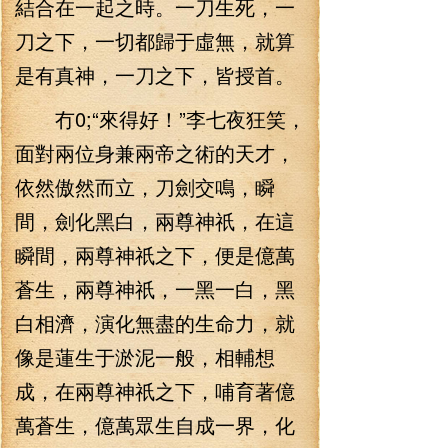
結合在一起之時。一刀生死，一
刀之下，一切都歸于虛無，就算
是有真神，一刀之下，皆授首。
冇0;“來得好！”李七夜狂笑，
面對兩位身兼兩帝之術的天才，
依然傲然而立，刀劍交鳴，瞬
間，劍化黑白，兩尊神祇，在這
瞬間，兩尊神祇之下，便是億萬
蒼生，兩尊神祇，一黑一白，黑
白相濟，演化無盡的生命力，就
像是蓮生于淤泥一般，相輔想
成，在兩尊神祇之下，哺育著億
萬蒼生，億萬眾生自成一界，化