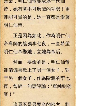
業業，明仁仙帝能成為一代仙
帝，她有著不可磨滅的功勞！更
難能可貴的是，她一直都是愛著
明仁仙帝。
正是因為如此，作為明仁仙
帝導師的陰鴉李七夜，一直希望
明仁仙帝娶她，立她為帝后。
然而，要命的是，明仁仙帝
卻偏偏喜歡上了另一個女子，對
于另一個女子，作為陰鴉的李七
夜，曾經一句話評論：“單純到弱
智！”
這還不是最要命的地方，對