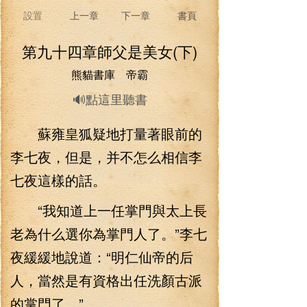
設置
上一章
下一章
書頁
第九十四章師父是美女(下)
熊貓書庫 帝霸
🔊點這里聽書
蘇雍皇狐疑地打量著眼前的
李七夜，但是，并不怎么相信李
七夜這樣的話。
“我知道上一任掌門與太上長
老為什么選你為掌門人了。”李七
夜緩緩地說道：“明仁仙帝的后
人，當然是有資格出任洗顏古派
的掌門了。”