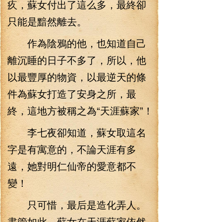
疚，蘇女付出了這么多，最終卻
只能是黯然離去。
作為陰鴉的他，也知道自己
離沉睡的日子不多了，所以，他
以最豐厚的物資，以最逆天的條
件為蘇女打造了安身之所，最
終，這地方被稱之為“天涯蘇家”！
李七夜卻知道，蘇女取這名
字是有寓意的，不論天涯有多
遠，她對明仁仙帝的愛意都不
變！
只可惜，最后是造化弄人。
盡管如此，蘇女在天涯蘇家依然