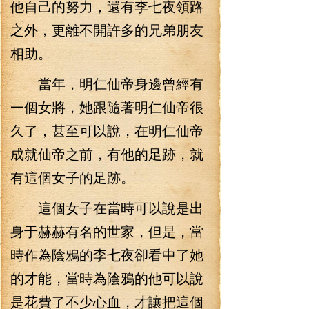
他自己的努力，還有李七夜領路
之外，更離不開許多的兄弟朋友
相助。
當年，明仁仙帝身邊曾經有
一個女將，她跟隨著明仁仙帝很
久了，甚至可以說，在明仁仙帝
成就仙帝之前，有他的足跡，就
有這個女子的足跡。
這個女子在當時可以說是出
身于赫赫有名的世家，但是，當
時作為陰鴉的李七夜卻看中了她
的才能，當時為陰鴉的他可以說
是花費了不少心血，才讓把這個