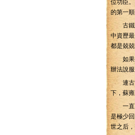
位功臣。
的第一順
古鐵守
中資歷最
都是兢兢
如果當
辦法說服
連古鐵
下，蘇雍
一直在
是極少回
世之后，