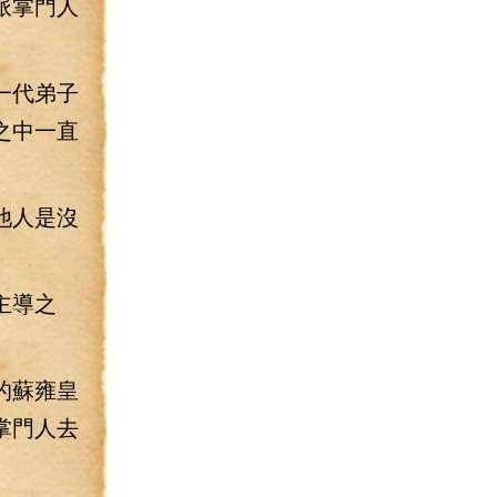
派掌門人
一代弟子
之中一直
他人是沒
主導之
的蘇雍皇
掌門人去