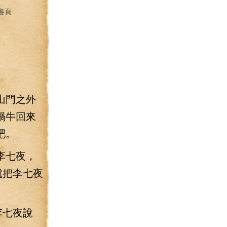
書頁
山門之外
蝸牛回來
吧。
李七夜，
就把李七夜
李七夜說