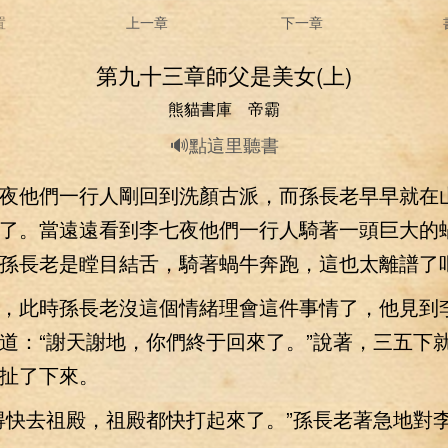
置
上一章
下一章
第九十三章師父是美女(上)
熊貓書庫 帝霸
🔊點這里聽書
他們一行人剛回到洗顏古派，而孫長老早早就在
了。當遠遠看到李七夜他們一行人騎著一頭巨大的
孫長老是瞠目結舌，騎著蝸牛奔跑，這也太離譜了
此時孫長老沒這個情緒理會這件事情了，他見到
道：“謝天謝地，你們終于回來了。”說著，三五下
扯了下來。
快去祖殿，祖殿都快打起來了。”孫長老著急地對