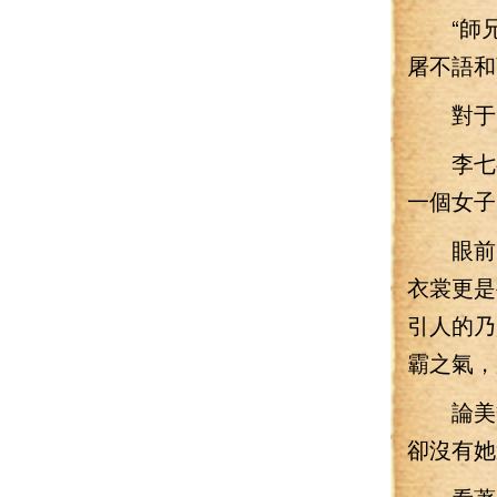
“師兄
屠不語和
對于“
李七夜
一個女子
眼前的
衣裳更是
引人的乃
霸之氣，
論美貌
卻沒有她