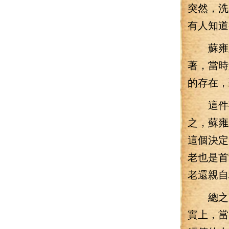
突然，洗
有人知道
蘇雍皇
著，當時
的存在，
這件事
之，蘇雍
這個決定
老也是首
老還親自
總之，
實上，當