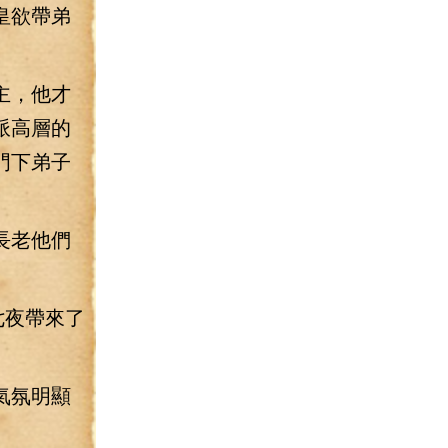
皇欲帶弟
主，他才
派高層的
門下弟子
長老他們
七夜帶來了
氣氛明顯