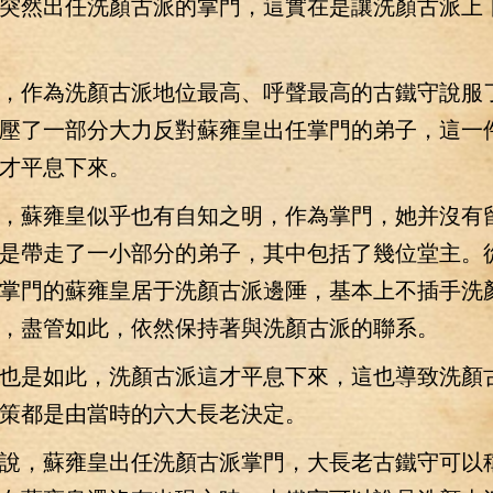
突然出任洗顏古派的掌門，這實在是讓洗顏古派上
作為洗顏古派地位最高、呼聲最高的古鐵守說服
壓了一部分大力反對蘇雍皇出任掌門的弟子，這一
才平息下來。
蘇雍皇似乎也有自知之明，作為掌門，她并沒有
是帶走了一小部分的弟子，其中包括了幾位堂主。
掌門的蘇雍皇居于洗顏古派邊陲，基本上不插手洗
，盡管如此，依然保持著與洗顏古派的聯系。
是如此，洗顏古派這才平息下來，這也導致洗顏
策都是由當時的六大長老決定。
，蘇雍皇出任洗顏古派掌門，大長老古鐵守可以