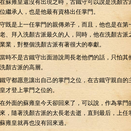
在蘇雍皇還沒有出現之時，古鐵守可以說是洗顏古
位繼承人，也是他最有資格出任掌門。
既是上一任掌門的親傳弟子，而且，他也是在第
老、拜入洗顏古派最久的人，同時，他在洗顏古派
業業，對整個洗顏古派有著很大的奉獻。
時不是古鐵守出面游說周長老他們的話，只怕其
洗顏古派的高層。
守都愿意讓出自己的掌門之位，在古鐵守親自的
皇才登上掌門之位的。
外面的蘇雍皇今天卻回來了，可以說，作為掌門
來，隨著洗顏古派的太長老去逝，直到最后，上任
蘇雍皇就再也沒有回來過。