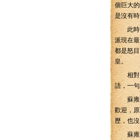
個巨大的
是沒有時
此時，
派現在最
都是怒目
皇。
相對而
語，一句
蘇雍皇
歡迎，原
歷，也沒
蘇雍皇