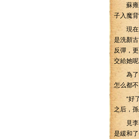
蘇雍皇
子入魔背
現在，
是洗顏古
反彈，更
交給她呢
為了這
怎么都不
“好了
之后，孫
見李七
是緩和了