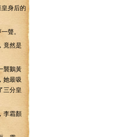
雍皇身后的
哼一聲。
，竟然是
一襲鵝黃
，她最吸
了三分皇
，李霜顏