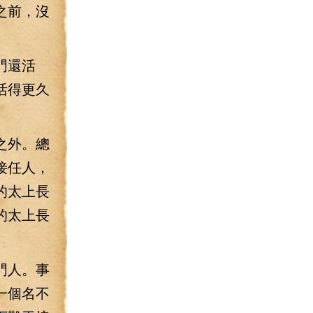
之前，沒
門還活
活得更久
之外。總
接任人，
的太上長
的太上長
門人。事
一個名不