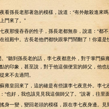
看孫長老那著急的模樣，說道：“有外敵殺進來嗎
上門來了。”
夜那慢吞吞的性子，孫長老都無奈，說道：“都不
在祖殿中。古長老他們都快跟掌門鬧翻了！你還是
。”聽到孫長老的話，李七夜都意外，對于掌門蘇
點的印象，甚至說，對于他這個便宜的師父，他也
從來不去過問。
雍皇回來了，這的確是有些讓李七夜意外。李七
：“也好，我也該見見我這個師父了。”說著，往里
身一變，變回老頭的模樣，跟在李七夜身邊。見