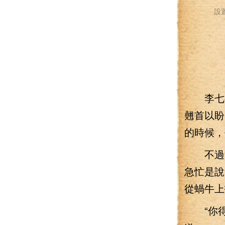
設
李七夜
翹首以盼
的時候，
不過，
急忙是說
從蝸牛上
“你得