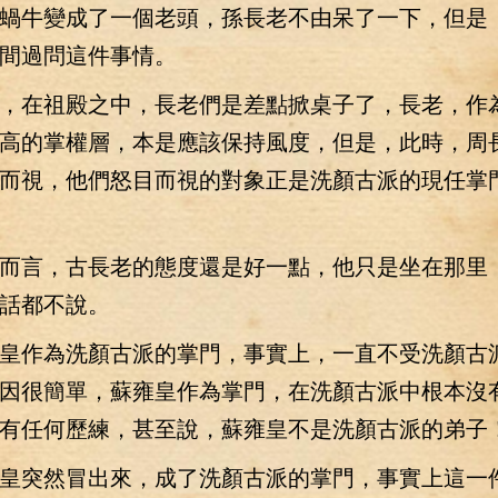
蝸牛變成了一個老頭，孫長老不由呆了一下，但是
間過問這件事情。
在祖殿之中，長老們是差點掀桌子了，長老，作
高的掌權層，本是應該保持風度，但是，此時，周
而視，他們怒目而視的對象正是洗顏古派的現任掌
言，古長老的態度還是好一點，他只是坐在那里
話都不說。
作為洗顏古派的掌門，事實上，一直不受洗顏古
因很簡單，蘇雍皇作為掌門，在洗顏古派中根本沒
有任何歷練，甚至說，蘇雍皇不是洗顏古派的弟子
突然冒出來，成了洗顏古派的掌門，事實上這一