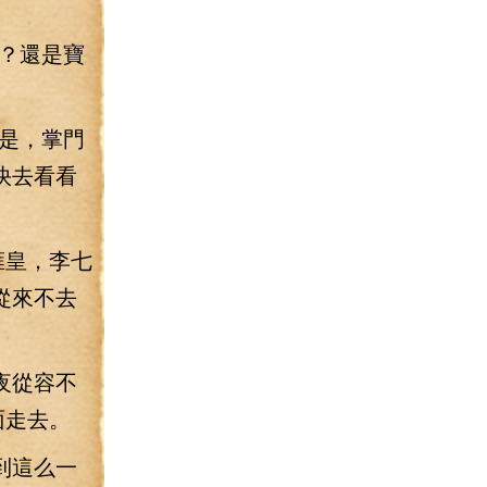
？還是寶
是，掌門
快去看看
雍皇，李七
從來不去
夜從容不
面走去。
到這么一