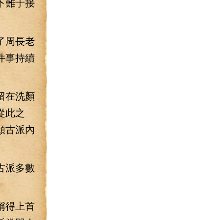
下難于接
了周長老
件事持續
留在洗顏
從此之
顏古派內
古派多數
稱得上首