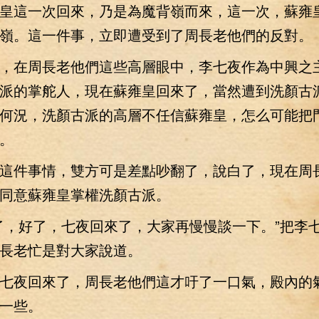
這一次回來，乃是為魔背嶺而來，這一次，蘇雍
嶺。這一件事，立即遭受到了周長老他們的反對。
在周長老他們這些高層眼中，李七夜作為中興之
派的掌舵人，現在蘇雍皇回來了，當然遭到洗顏古
何況，洗顏古派的高層不任信蘇雍皇，怎么可能把
。
件事情，雙方可是差點吵翻了，說白了，現在周
同意蘇雍皇掌權洗顏古派。
，好了，七夜回來了，大家再慢慢談一下。”把李
長老忙是對大家說道。
夜回來了，周長老他們這才吁了一口氣，殿內的
一些。