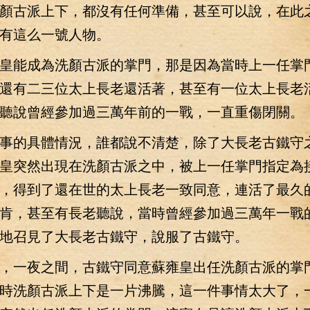
顏古派上下，都沒有任何準備，甚至可以說，在此
有這么一號人物。
能成為洗顏古派的掌門，那是因為當時上一任掌
還有二三位太上長老還活著，甚至有一位太上長老
聽說曾經參加過三萬年前的一戰，一直重傷閉關。
的具體情況，誰都說不清楚，除了大長老古鐵守
皇突然出現在洗顏古派之中，被上一任掌門指定為
，得到了還在世的太上長老一致同意，連活了最久
肯，甚至有長老聽說，當時曾經參加過三萬年一戰
地召見了大長老古鐵守，說服了古鐵守。
一夜之間，古鐵守同意蘇雍皇出任洗顏古派的掌
時洗顏古派上下是一片沸騰，這一件事情太大了，