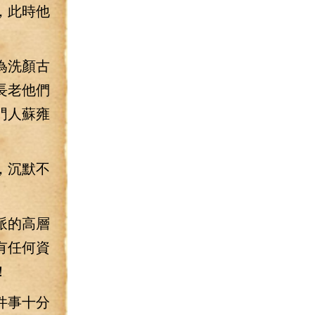
，此時他
為洗顏古
長老他們
門人蘇雍
，沉默不
派的高層
有任何資
！
件事十分