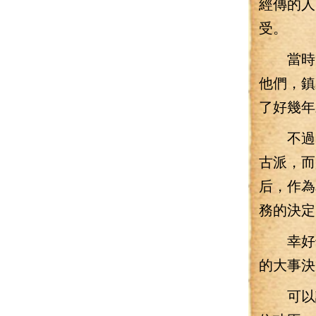
經傳的人
受。
當時，
他們，鎮
了好幾年
不過，
古派，而
后，作為
務的決定
幸好也
的大事決
可以說