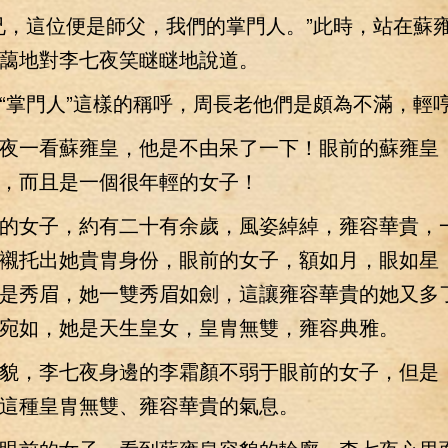
，這位便是師父，我們的掌門人。”此時，站在蘇
藹地對李七夜笑瞇瞇地說道。
掌門人”這樣的稱呼，周長老他們是頗為不滿，輕
一看蘇雍皇，他是不由呆了一下！眼前的蘇雍皇
，而且是一個很年輕的女子！
女子，約有二十有余歲，風姿綽綽，雍容華貴，
襯托出她貴胄身份，眼前的女子，額如月，眼如星
是秀眉，她一雙秀眉如劍，這讓雍容華貴的她又多
宛如，她是天生皇女，皇胄無雙，雍容典雅。
，李七夜身邊的李霜顏不弱于眼前的女子，但是
這種皇胄無雙、雍容華貴的氣息。