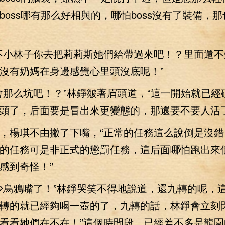
boss哪有那么好相與的，哪怕boss沒有了裝備，
小林子你去把莉莉斯她們給帶過來吧！？里面還不
沒有奶媽在身邊感覺心里頭沒底呢！”
么坑吧！？”林錚皺著眉頭道，“這一開始就已經
頭了，后面要是冒出來更變態的，那還要不要人活了
楊琪不由撇了下嘴，“正常的任務這么說倒是沒錯
的任務可是非正式的懲罰任務，這后面哪怕跑出來
感到奇怪！”
烏鴉嘴了！”林錚哭笑不得地說道，還九轉的呢，
轉的就已經夠喝一壺的了，九轉的話，林錚會立刻閃
看看她們在不在！”這個時間段，已經差不多是龍園