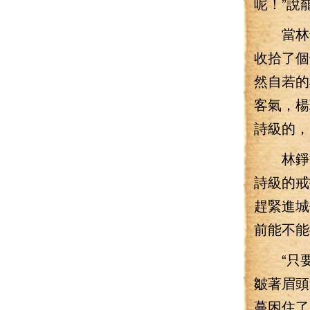
呢！”說
當林錚從
收拾了個
然自若的
客氣，楊
詩級的，
林錚沒
詩級的戒
趕緊進城
前能不能
“只要別
皺著眉頭
蔓困住了