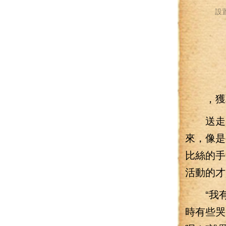
設
，獲取
送走了
來，像是
比絲的手
活動的才
“我有
時有些哭