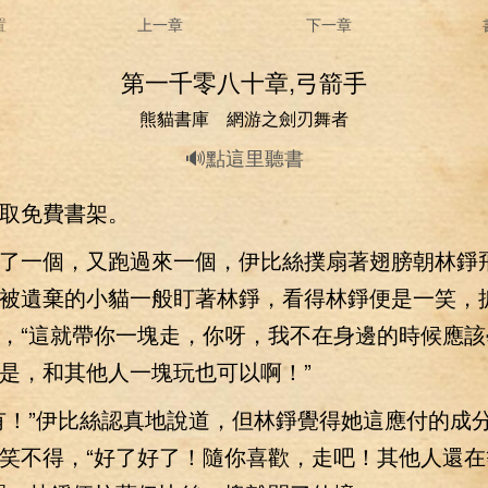
置
上一章
下一章
第一千零八十章,弓箭手
熊貓書庫 網游之劍刃舞者
🔊點這里聽書
免費書架。
一個，又跑過來一個，伊比絲撲扇著翅膀朝林錚
被遺棄的小貓一般盯著林錚，看得林錚便是一笑，
，“這就帶你一塊走，你呀，我不在身邊的時候應該
是，和其他人一塊玩也可以啊！”
！”伊比絲認真地說道，但林錚覺得她這應付的成
笑不得，“好了好了！隨你喜歡，走吧！其他人還在