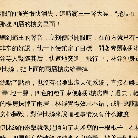
”的強光很快消失，這時霸王一聲大喊：“趁現在
那座四層的樓房里面！”
到霸王的聲音，立刻便睜開眼睛，在前方就只有
非常的好認，他一下便鎖定了目標，開著奔襲朝那
錚等人緊隨其后，快速地突進，飛行中，林錚沖身
伊比絲，把上面的兩層樓房給轟掉！”
點了點頭，也沒有召喚出熾天使系統，直接召喚
“轟”地一聲，四色的粒子束便朝那樓房轟了過去，
的樓房抹掉了兩層，林錚覺得效果不錯，或許應該
房都摧毀，對伊比絲來說這種事情沒有什么難度！
比絲的炮擊就像是捅向了馬蜂窩的一根棍子，在
時，四周所有的建筑都傳來了鬼嚎聲，隨著一陣陣