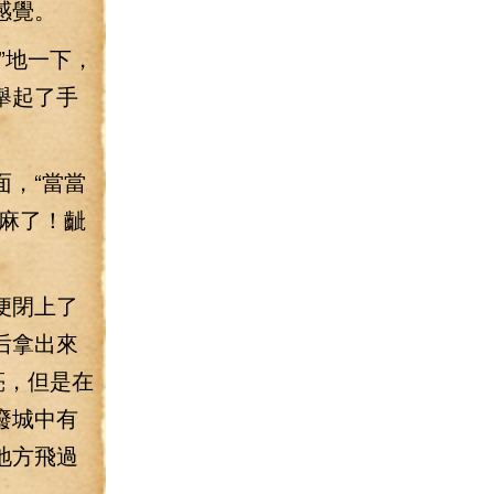
感覺。
”地一下，
舉起了手
，“當當
麻了！齜
便閉上了
后拿出來
亮，但是在
廢城中有
地方飛過