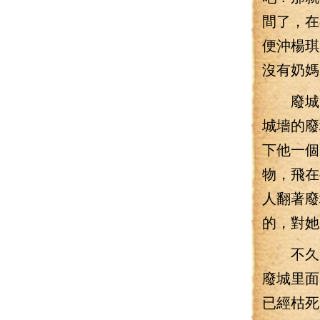
間了，在
便沖楊琪
沒有奶媽
廢城大門
城墻的廢
下他一個
物，飛在
人翻著廢
的，對她
不久，
廢城里面
已經枯死