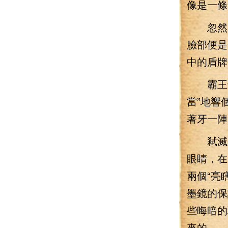
像是一條
忽然，
臉部便是
中的盾牌
霸王也
當”地響
著牙一陣
弒滅雖
眼睛，在
兩個“亮
墨鏡的保
些晦暗的
來的。