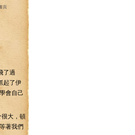
書頁
飛了過
抓起了伊
學會自己
分很大，頓
等著我們