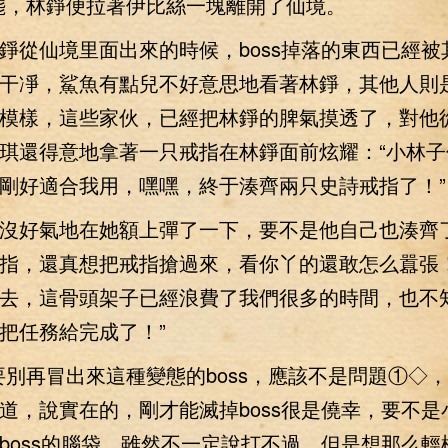
罷，林錚便拉著伊比絲一塊離開了仙境。
仙境里面出來的時候，boss掉落的東西已經被
干凈，鯊魚有點兒不好意思地看著林錚，其他人則
模樣，這些家伙，已經把林錚的脾氣摸透了，對他
琪還得意地拿著一只戒指在林錚面前炫耀：“小林子
剛好適合我用，嘿嘿，終于湊齊兩只史詩戒指了！”
好氣地在她額上彈了一下，要不是他自己也湊齊
指，還真想把戒指搶過來，看你丫的還敢怎么囂張！
去，這骨頭架子已經浪費了我們很多的時間，也不
把任務給完成了！”
再冒出來這種變態的boss，應該不是問題①◇，.
道，說實在的，剛才能滅掉boss很是僥幸，要不是
boss的腦袋，雖然不一定說打不過，但是想那么輕