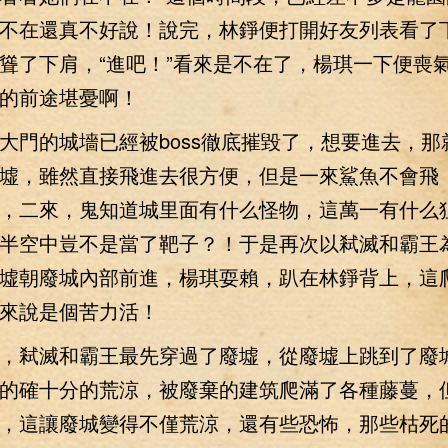
不在還真不好說！說完，林錚便打開好友列表看了
聳了下肩，“進吧！”看來是不在了，楊琪一下便喪
的前途堪憂啊！
的城墻已經被boss徹底摧毀了，想要進去，那
墟，雖然直接飛進去很方便，但是一來鯊魚不會飛
，二來，鬼知道城里面有什么怪物，這萬一有什么
半空中豈不是當了靶子？！于是再次以弒滅和霸王
墟朝廢城內部前進，楊琪耍賴，趴在林錚背上，這
來說是個苦力活！
弒滅和霸王最先穿過了廢墟，從廢墟上跳到了廢
的確十分的荒涼，被廢棄的建筑爬滿了各種藤蔓，
，這讓廢城變得不僅荒涼，還有些恐怖，那些枯死