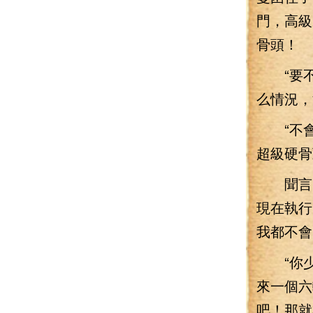
門，高級
骨頭！
“要不
么情況，
“不會那
超級硬骨
聞言，
現在執行
我都不會
“你少
來一個六
吧！那就