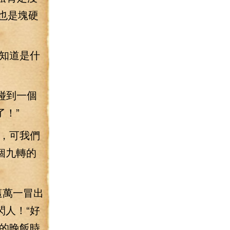
那也是塊硬
知道是什
碰到一個
！”
，可我們
個九轉的
這萬一冒出
人！“好
的晚飯時