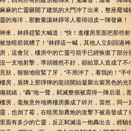
麻麻的亡靈砸開了建筑的大門沖了出來，整座廢城
靈的海洋，那數量讓林錚等人看得頭皮一陣發麻！
來，林錚趕緊大喊道：“快！進樓房里面把那些射
被放暗箭就糟了！”林錚這一喊，其他人立刻回過神
房，這會兒，樓房中的亡靈弓箭手已經恢復了部分
沒一支地射擊，準頭雖然不好，卻給眾人造成了不
見狀，狠狠地咬緊了牙，“不用沖了，看我的！”手
樓房，盾牌上那猙獰的龍頭開始凝聚出紫黑色的光
備就緒，“轟”地一聲，弒滅整個被震得一陣后退，
樓房，毫無意外地將樓房撕成了碎片，當然，同一
靈，也倒了霉，在暗黑加農炮的攻擊下被蒸發成了
里面有多少的亡靈，反正弒滅這一炮轟出去，經驗