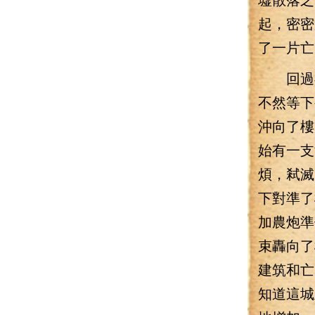
起，密密
了一片亡
回過神
不然等下
沖向了樓
始有一支
煩，弒滅
下對準了
加農炮準
束轟向了
建筑和亡
知道這城