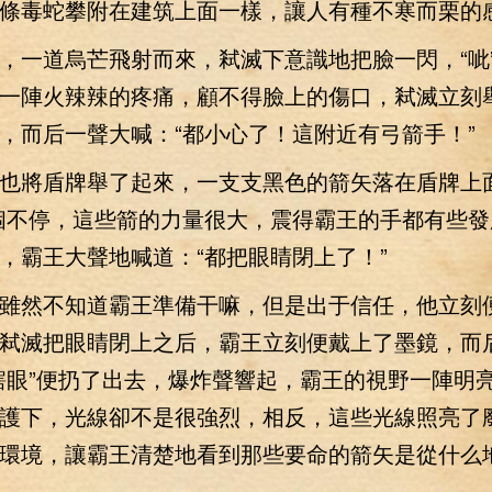
條毒蛇攀附在建筑上面一樣，讓人有種不寒而栗的
一道烏芒飛射而來，弒滅下意識地把臉一閃，“呲
一陣火辣辣的疼痛，顧不得臉上的傷口，弒滅立刻
，而后一聲大喊：“都小心了！這附近有弓箭手！”
將盾牌舉了起來，一支支黑色的箭矢落在盾牌上面
個不停，這些箭的力量很大，震得霸王的手都有些發
，霸王大聲地喊道：“都把眼睛閉上了！”
然不知道霸王準備干嘛，但是出于信任，他立刻
弒滅把眼睛閉上之后，霸王立刻便戴上了墨鏡，而
瞎眼”便扔了出去，爆炸聲響起，霸王的視野一陣明
護下，光線卻不是很強烈，相反，這些光線照亮了
環境，讓霸王清楚地看到那些要命的箭矢是從什么