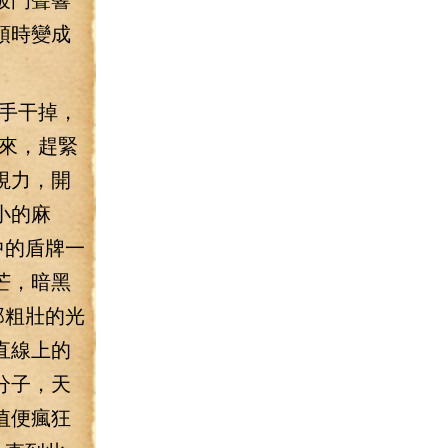
頓時變成
手干掉，
來，趕緊
視力，開
小的麻
中的盾牌一
芒，暗黑
那粗壯的光
直線上的
分子，天
值便瘋狂