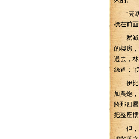
“亮瞎眼
標在前面
弒滅聽
的樓房，
過去，林
絲道：“
伊比絲
加農炮，
將那四層
把整座樓
但，伊
墟散落之