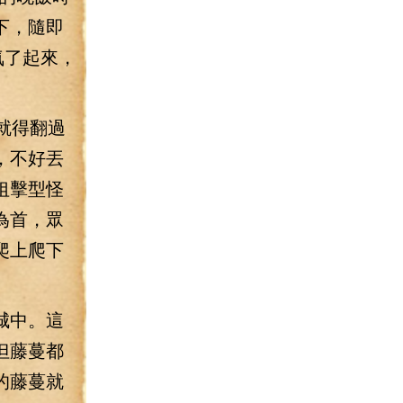
下，隨即
氣了起來，
就得翻過
，不好丟
狙擊型怪
為首，眾
爬上爬下
城中。這
但藤蔓都
的藤蔓就