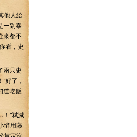
其他人給
是一副泰
從來都不
你看，史
了兩只史
“好了，
知道吃飯
.！”弒滅
小憐用藤
松肯定沒