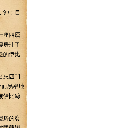
，沖！目
一座四層
樓房沖了
邊的伊比
出來四門
輕而易舉地
讓伊比絲
樓房的廢
破門聲響