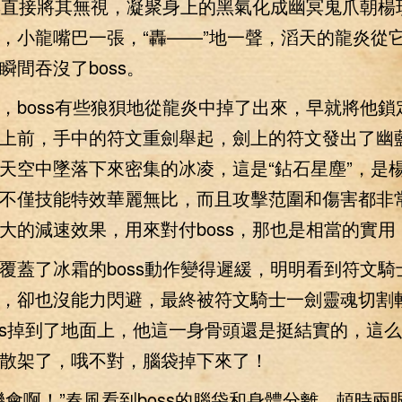
ss直接將其無視，凝聚身上的黑氣化成幽冥鬼爪朝楊
，小龍嘴巴一張，“轟——”地一聲，滔天的龍炎從
瞬間吞沒了boss。
oss有些狼狽地從龍炎中掉了出來，早就將他鎖
上前，手中的符文重劍舉起，劍上的符文發出了幽
天空中墜落下來密集的冰凌，這是“鉆石星塵”，是
不僅技能特效華麗無比，而且攻擊范圍和傷害都非
大的減速效果，用來對付boss，那也是相當的實用
了冰霜的boss動作變得遲緩，明明看到符文騎
，卻也沒能力閃避，最終被符文騎士一劍靈魂切割斬
oss掉到了地面上，他這一身骨頭還是挺結實的，這
散架了，哦不對，腦袋掉下來了！
啊！”春風看到boss的腦袋和身體分離，頓時兩