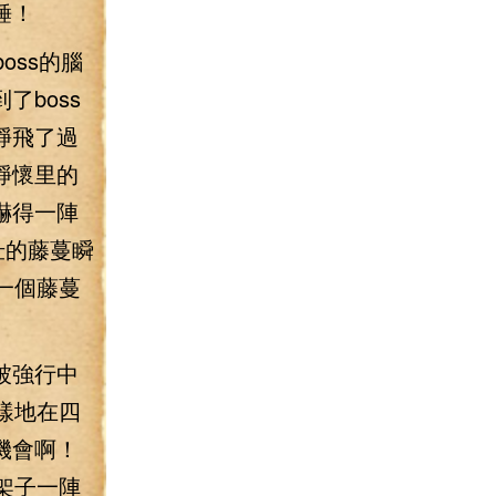
錘！
ss的腦
boss
錚飛了過
錚懷里的
嚇得一陣
壯的藤蔓瞬
一個藤蔓
被強行中
樣地在四
機會啊！
架子一陣