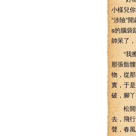
小樣兒你
“涉險”
s的腦袋
帥呆了，
“我擦！
那張骷髏
物，從那
實，于是
破，腳丫
松開了嘴
去，飛行
聲，春風