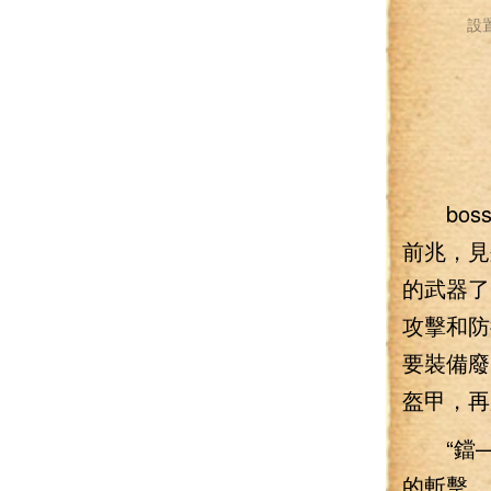
設
boss
前兆，見
的武器了
攻擊和防
要裝備廢
盔甲，再
“鐺—
的斬擊，