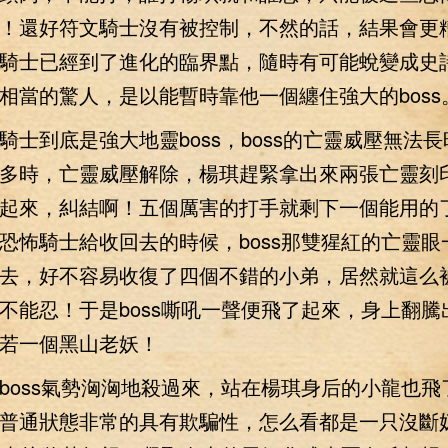
！還好符文騎士沒有被控制，不然的話，結果會更
騎士已經到了進化的臨界點，隨時有可能蛻變成史
相當的驚人，是以能暫時靠他一個纏住強大的boss
到底是強大地靈boss，boss的亡靈威壓無法長
多時，亡靈威壓解除，楊琪趕緊拿出來兩張亡靈刻
起來，糾結啊！五個厲害的打手就剩下一個能用的
恐怖騎士給收回去的時候，boss那雙猩紅的亡靈眼
去，好不容易收復了四個不錯的小弟，居然就這么
不能忍！于是boss嘶吼一聲便飛了起來，身上翻騰
若一個黑山老妖！
ss氣勢洶洶地殺過來，站在楊琪身后的小龍也飛
普通狀態非常的具有欺騙性，怎么看都是一只沒斷