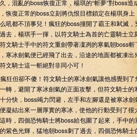
混亂的boss恢復正常，楊琪的“斬夢”對boss造
，恢復正常的boss立刻將仇恨目標鎖定在楊琪身上
么吼都不頂事兒！瘋狂的boss撞開了霸王和弒滅，
過去，楊琪手一揮，以符文騎士為首的亡靈騎士立
符文騎士手中的符文重劍帶著凜冽的寒氣朝boss斬
，寒冰劍氣便已經飛了出去，沿途的地面都被凍出
符文騎士這一斬絕對非同小可！
瘋狂但卻不傻！符文騎士的寒冰劍氣讓他感覺到了
一轉，避開了寒冰劍氣的正面攻擊，但符文騎士的
十分快，boss竭力閃避，左手和左腳還是被寒冰劍
便凝結出來一層厚實的寒冰，使他的行動受到了很
這時，四個恐怖騎士將boss給包圍了起來，手中的
的紫色光輝，猛地朝boss刺了過去，四個恐怖騎士