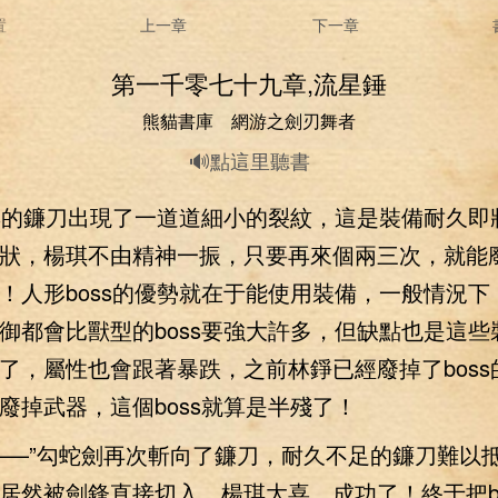
置
上一章
下一章
第一千零七十九章,流星錘
熊貓書庫 網游之劍刃舞者
🔊點這里聽書
的鐮刀出現了一道道細小的裂紋，這是裝備耐久即
狀，楊琪不由精神一振，只要再來個兩三次，就能廢掉
！人形boss的優勢就在于能使用裝備，一般情況下
御都會比獸型的boss要強大許多，但缺點也是這些
了，屬性也會跟著暴跌，之前林錚已經廢掉了boss
廢掉武器，這個boss就算是半殘了！
—”勾蛇劍再次斬向了鐮刀，耐久不足的鐮刀難以
居然被劍鋒直接切入，楊琪大喜，成功了！終于把bo