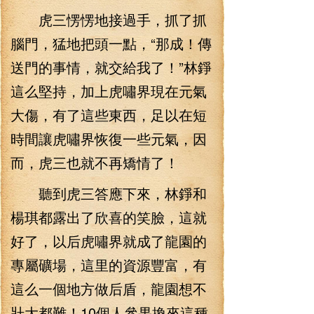
虎三愣愣地接過手，抓了抓
腦門，猛地把頭一點，“那成！傳
送門的事情，就交給我了！”林錚
這么堅持，加上虎嘯界現在元氣
大傷，有了這些東西，足以在短
時間讓虎嘯界恢復一些元氣，因
而，虎三也就不再矯情了！
聽到虎三答應下來，林錚和
楊琪都露出了欣喜的笑臉，這就
好了，以后虎嘯界就成了龍園的
專屬礦場，這里的資源豐富，有
這么一個地方做后盾，龍園想不
壯大都難！10個人參果換來這種