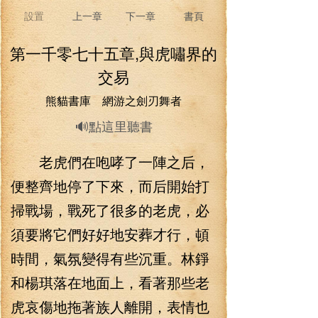
設置
上一章
下一章
書頁
第一千零七十五章,與虎嘯界的
交易
熊貓書庫 網游之劍刃舞者
🔊點這里聽書
老虎們在咆哮了一陣之后，
便整齊地停了下來，而后開始打
掃戰場，戰死了很多的老虎，必
須要將它們好好地安葬才行，頓
時間，氣氛變得有些沉重。林錚
和楊琪落在地面上，看著那些老
虎哀傷地拖著族人離開，表情也