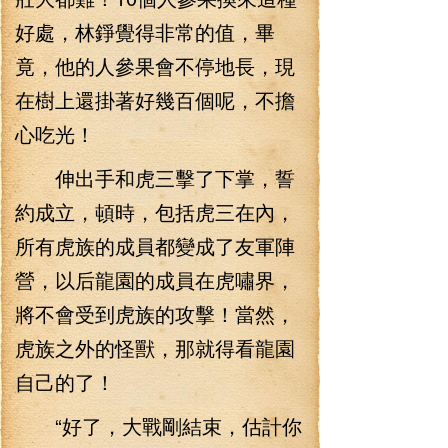
好處，林錚覺得非常的值，畢
竟，他的人參果會不停地長，現
在樹上還掛著好幾百個呢，不擔
心吃光！
伸出手和虎三擊了下掌，誓
約成立，頓時，包括虎三在內，
所有虎族的成員都變成了友軍陣
營，以后龍園的成員在虎嘯界，
將不會受到虎族的攻擊！當然，
虎族之外的怪獸，那就得看龍園
自己的了！
“好了，大戰剛結束，估計你