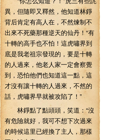
“你怎么知道？！”虎三有些詫
異，但隨即又釋然，他知道林錚
背后肯定有高人在，不然煉制不
出來不死藥那種逆天的仙丹！“有
十轉的高手也不怕！這虎嘯界到
底是我老祖宗發現的，要是十轉
的人過來，他老人家一定會察覺
到，恐怕他們也知道這一點，這
才沒有讓十轉的人過來，不然的
話，虎嘯界早就被攻陷了！”
林錚點了點頭頭，笑道：“沒
有危險就好，我可不想下次過來
的時候這里已經換了主人，那樣