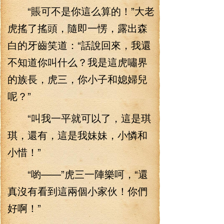
“賬可不是你這么算的！”大老
虎搖了搖頭，隨即一愣，露出森
白的牙齒笑道：“話說回來，我還
不知道你叫什么？我是這虎嘯界
的族長，虎三，你小子和媳婦兒
呢？”
“叫我一平就可以了，這是琪
琪，還有，這是我妹妹，小憐和
小惜！”
“喲——”虎三一陣樂呵，“還
真沒有看到這兩個小家伙！你們
好啊！”