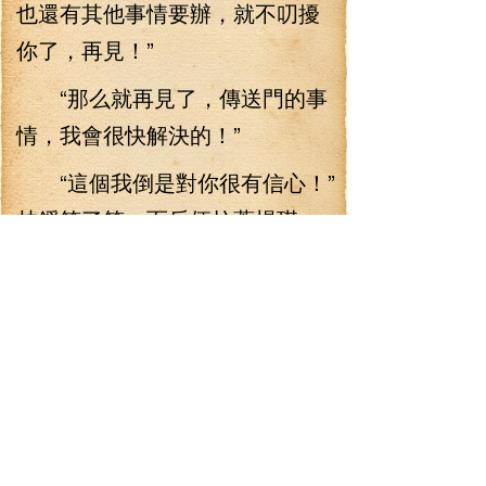
也還有其他事情要辦，就不叨擾
你了，再見！”
“那么就再見了，傳送門的事
情，我會很快解決的！”
“這個我倒是對你很有信心！”
林錚笑了笑，而后便拉著楊琪一
下傳送到了出入口處。
楊琪四下一陣張望，而后好
奇地問道：“小林子，你帶我們來
這地方干嘛？”
“因為出口就在這邊！”說著，
林錚便走到了那帶著五芒星陣的