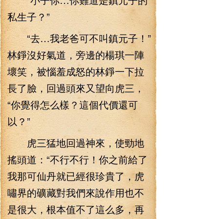
私生子？”
“去…我老爸可不叫鎮元子！”
林錚沒好氣道，旁邊的楊琪一陣
壞笑，被惱羞成怒的林錚一下拉
長了臉，回過頭來又望向虎三，
“你覺得怎么樣？這個代價還可
以？”
虎三猛地回過神來，使勁地
搖頭道：“不行不行！你之前給了
我那可仙丹就已經很珍貴了，虎
嘯界的礦藏對我們來說作用也不
是很大，根本值不了這么多，再