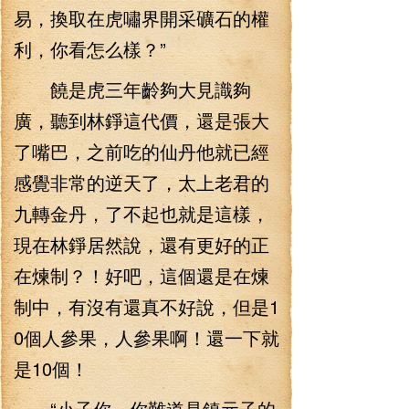
易，換取在虎嘯界開采礦石的權
利，你看怎么樣？”
饒是虎三年齡夠大見識夠
廣，聽到林錚這代價，還是張大
了嘴巴，之前吃的仙丹他就已經
感覺非常的逆天了，太上老君的
九轉金丹，了不起也就是這樣，
現在林錚居然說，還有更好的正
在煉制？！好吧，這個還是在煉
制中，有沒有還真不好說，但是1
0個人參果，人參果啊！還一下就
是10個！
“小子你…你難道是鎮元子的