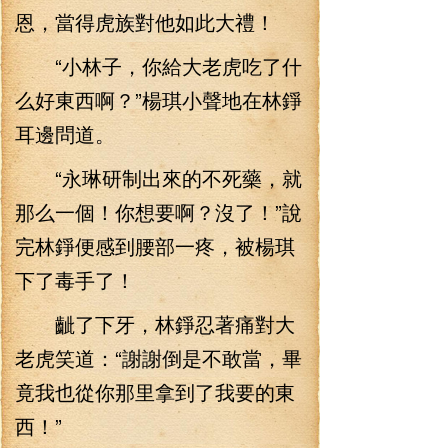
恩，當得虎族對他如此大禮！
“小林子，你給大老虎吃了什
么好東西啊？”楊琪小聲地在林錚
耳邊問道。
“永琳研制出來的不死藥，就
那么一個！你想要啊？沒了！”說
完林錚便感到腰部一疼，被楊琪
下了毒手了！
齜了下牙，林錚忍著痛對大
老虎笑道：“謝謝倒是不敢當，畢
竟我也從你那里拿到了我要的東
西！”