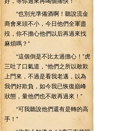
好，等你過來再喝個痛快！”
“也別光準備酒啊！聽說流金
商會來頭不小，今日他們全軍盡
歿，你不擔心他們以后再過來找
麻煩嗎？”
“這個倒是不比太過擔心！”虎
三吐了口氣道，“他們之所以敢欺
上門來，不過是看我老邁，以為
我們好欺負，如今我已恢復巔峰
狀態，量他們也不敢再過來！”
“可我聽說他們還有是轉的高
手！”