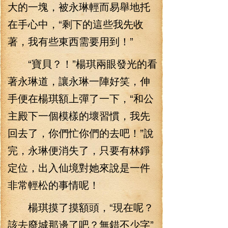
大的一塊，被永琳輕而易舉地托
在手心中，“剩下的這些我先收
著，我有些東西需要用到！”
“寶貝？！”楊琪兩眼發光的看
著永琳道，讓永琳一陣好笑，伸
手便在楊琪額上彈了一下，“和公
主殿下一個模樣的壞習慣，我先
回去了，你們忙你們的去吧！”說
完，永琳便消失了，只要有林錚
定位，出入仙境對她來說是一件
非常輕松的事情呢！
楊琪摸了摸額頭，“現在呢？
該去廢城那邊了吧？無錯不少字”