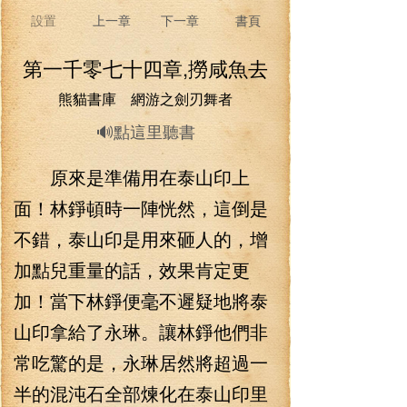
設置
上一章
下一章
書頁
第一千零七十四章,撈咸魚去
熊貓書庫 網游之劍刃舞者
🔊點這里聽書
原來是準備用在泰山印上
面！林錚頓時一陣恍然，這倒是
不錯，泰山印是用來砸人的，增
加點兒重量的話，效果肯定更
加！當下林錚便毫不遲疑地將泰
山印拿給了永琳。讓林錚他們非
常吃驚的是，永琳居然將超過一
半的混沌石全部煉化在泰山印里