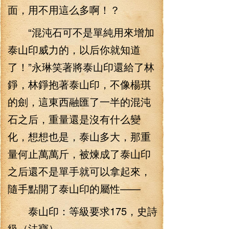
面，用不用這么多啊！？
“混沌石可不是單純用來增加
泰山印威力的，以后你就知道
了！”永琳笑著將泰山印還給了林
錚，林錚抱著泰山印，不像楊琪
的劍，這東西融匯了一半的混沌
石之后，重量還是沒有什么變
化，想想也是，泰山多大，那重
量何止萬萬斤，被煉成了泰山印
之后還不是單手就可以拿起來，
隨手點開了泰山印的屬性——
泰山印：等級要求175，史詩
級（法寶）