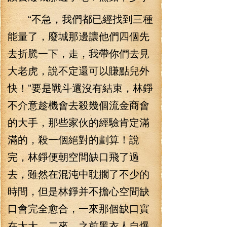
“不急，我們都已經找到三種
能量了，廢城那邊讓他們四個先
去折騰一下，走，我帶你們去見
大老虎，說不定還可以賺點兒外
快！”要是戰斗還沒有結束，林錚
不介意趁機會去殺幾個流金商會
的大手，那些家伙的經驗肯定滿
滿的，殺一個絕對的劃算！說
完，林錚便朝空間缺口飛了過
去，雖然在混沌中耽擱了不少的
時間，但是林錚并不擔心空間缺
口會完全愈合，一來那個缺口實
在太大，二來，之前黑衣人自爆