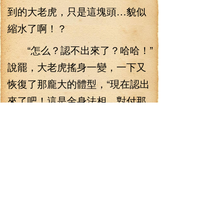
到的大老虎，只是這塊頭…貌似
縮水了啊！？
“怎么？認不出來了？哈哈！”
說罷，大老虎搖身一變，一下又
恢復了那龐大的體型，“現在認出
來了吧！這是金身法相，對付那
些個嘍啰還用不著這么鄭重其
事！”
林錚回過神來，問道：“我
說，之前那家伙自爆，你沒事
兒？”
“沒想到你小子居然也在！”大