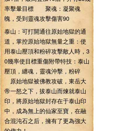
率擊暈目標 聚魂：凝聚魂
魄，受到靈魂攻擊傷害90
泰山：可打開通往原始地獄的通
道，掌控原始地獄無量之重：使
用泰山壓頂和粉碎攻擊敵人時，3
0幾率使目標重傷附帶特技：泰山
壓頂，纏魂，靈魂沖擊，粉碎
原始地獄被佛教攻破，東岳大
帝一怒之下，拔泰山而煉就泰山
印，將原始地獄封存在于泰山印
中，成為無上的仙家至寶，在融
合混沌石之后，擁有了更為強大
的偉力！