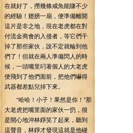
在就好了，撈幾條咸魚能賺不少
的經驗！翅膀一扇，便準備離開
這片是非之地，現在老虎都在對
付流金商會的入侵者，等它們干
掉了那些家伙，說不定就輪到他
們了！但就在兩人準備閃人的時
候，一頭嘴里叼著個人的大老虎
便飛到了他們面前，把他們嚇得
武器都差點兒掉下來。
“哈哈！小子！果然是你！”那
大老虎把嘴里面的家伙一扔，很
是開心地沖林錚笑了起來，聽到
這聲音，林錚才發現這就是他碰