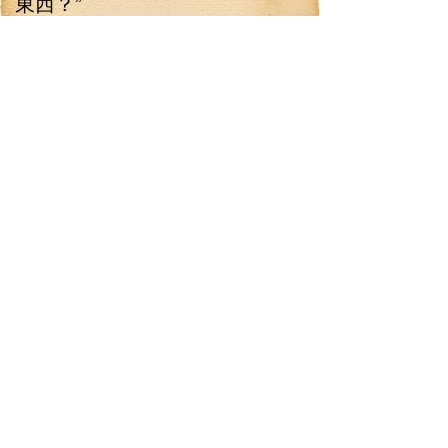
東西？”
“誒？”林錚一陣驚奇，“你塊
頭這么大，那么小一個丸子，有
用？”
“笨蛋！”大老虎又噴了林錚一
臉，“連自己給的藥什么藥效都不
清楚就給人，敗家子！”
“沒事兒！不就一顆藥！”林錚
一臉的淡笑，給大老虎吃下的是
不死藥貳型，這東西只是永琳的
試驗品，因為藥材質量的原因，
效果不是最好的，所以林錚自己
沒吃，也沒有給其他人，送給大