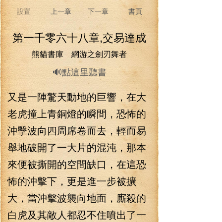
設置
上一章
下一章
書頁
第一千零六十八章,交易達成
熊貓書庫 網游之劍刃舞者
🔊點這里聽書
又是一陣驚天動地的巨響，在大
老虎撞上青銅燈的瞬間，恐怖的
沖擊波向四周席卷而去，輕而易
舉地破開了一大片的混沌，那本
來便被撕開的空間缺口，在這恐
怖的沖擊下，更是進一步被擴
大，當沖擊波襲向地面，廝殺的
白虎及其敵人都忍不住噴出了一