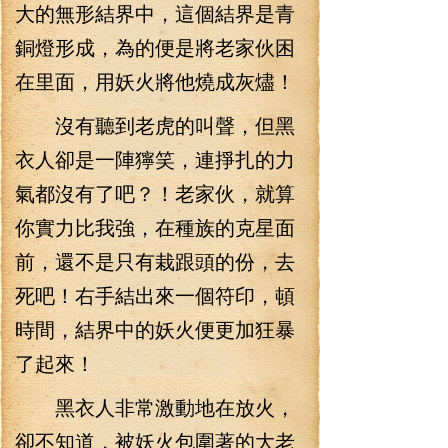
大的無形結界中，這個結界是青
銅燈形成，為的便是將老家伙困
在里面，用妖火將他燒成灰燼！
沒有聽到老虎的叫聲，但黑
衣人卻是一陣獰笑，連掙扎的力
氣都沒有了吧？！老家伙，就算
你實力比我強，在種族的克星面
前，還不是只有栽跟頭的份，去
死吧！右手結出來一個符印，頓
時間，結界中的妖火便更加狂暴
了起來！
黑衣人非常激動地在放火，
卻不知道，被妖火包圍著的大老