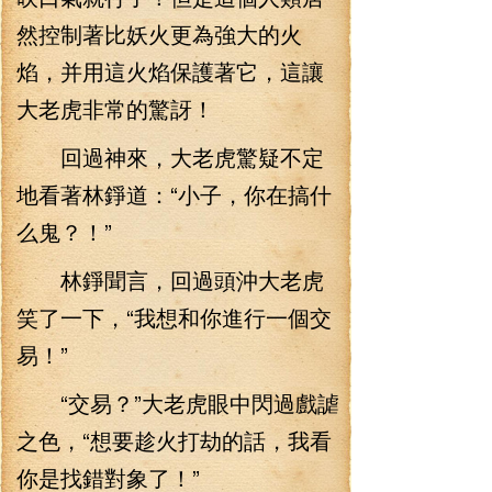
然控制著比妖火更為強大的火
焰，并用這火焰保護著它，這讓
大老虎非常的驚訝！
回過神來，大老虎驚疑不定
地看著林錚道：“小子，你在搞什
么鬼？！”
林錚聞言，回過頭沖大老虎
笑了一下，“我想和你進行一個交
易！”
“交易？”大老虎眼中閃過戲謔
之色，“想要趁火打劫的話，我看
你是找錯對象了！”