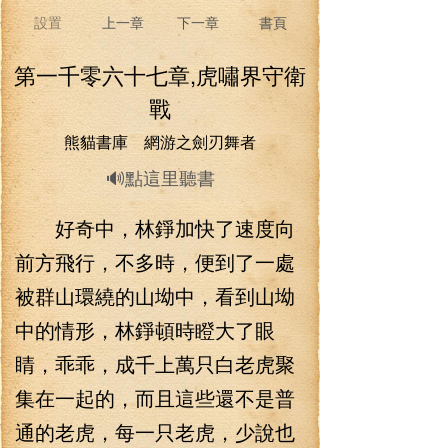
設置
上一章
下一章
書頁
第一千零六十七章,虎嘯界守衛
戰
熊貓書庫 網游之劍刃舞者
🔊點這里聽書
好奇中，林錚加快了速度向
前方飛行，不多時，便到了一處
被群山環繞的山坳中，看到山坳
中的情形，林錚頓時瞪大了眼
睛，乖乖，成千上萬只白老虎聚
集在一起的，而且這些還不是普
通的老虎，每一只老虎，少說也