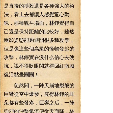
是直接的搏殺還是各種強大的術
法，看上去都讓人感覺驚心動
魄，那種戰斗場面，林錚覺得自
己還是保持距離的比較好，雖然
幽影姿態能夠避開很多種攻擊，
但是像這些個高級的怪物發起的
攻擊，林錚實在沒什么信心去硬
抗，說不得眨眼間就得回紅南城
復活點畫圈圈！
忽然間，一陣天崩地裂般的
巨響從空中爆發，震得林錚的耳
朵都有些發疼，巨響之后，一陣
強烈的沖擊氣流便從天而降，林