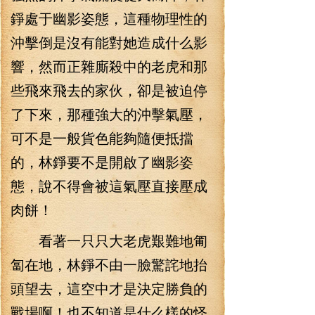
錚處于幽影姿態，這種物理性的
沖擊倒是沒有能對她造成什么影
響，然而正雜廝殺中的老虎和那
些飛來飛去的家伙，卻是被迫停
了下來，那種強大的沖擊氣壓，
可不是一般貨色能夠隨便抵擋
的，林錚要不是開啟了幽影姿
態，說不得會被這氣壓直接壓成
肉餅！
看著一只只大老虎艱難地匍
匐在地，林錚不由一臉驚詫地抬
頭望去，這空中才是決定勝負的
戰場啊！也不知道是什么樣的怪