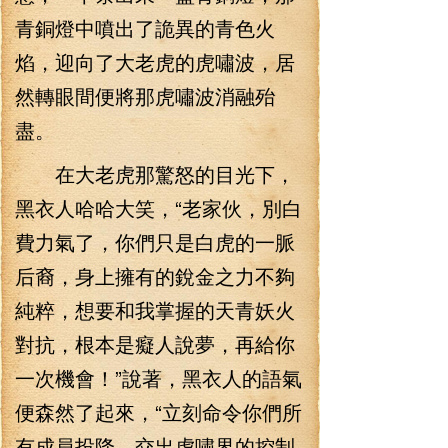
青銅燈中噴出了詭異的青色火
焰，迎向了大老虎的虎嘯波，居
然轉眼間便將那虎嘯波消融殆
盡。
在大老虎那驚怒的目光下，
黑衣人哈哈大笑，“老家伙，別白
費力氣了，你們只是白虎的一脈
后裔，身上擁有的銳金之力不夠
純粹，想要和我掌握的天青妖火
對抗，根本是癡人說夢，再給你
一次機會！”說著，黑衣人的語氣
便森然了起來，“立刻命令你們所
有成員投降，交出虎嘯界的控制