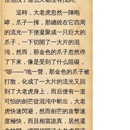
這時，大老虎忽然一陣咆
哮，爪子一揮，那纏繞在它四周
的流光一下便凝聚成一只巨大的
爪子，一下切開了一大片的混
沌，然而，那金色的爪子忽然停
了下來，像是受到了什么阻礙，
“嘭——”地一聲，那金色的爪子被
打散，化成了一大片的流光又回
到了大老虎身上，而后便有一道
可怕的劍芒從混沌中斬出，大老
虎快速閃避，然而劍芒的攻擊速
度極快，而且相當詭異，居然還