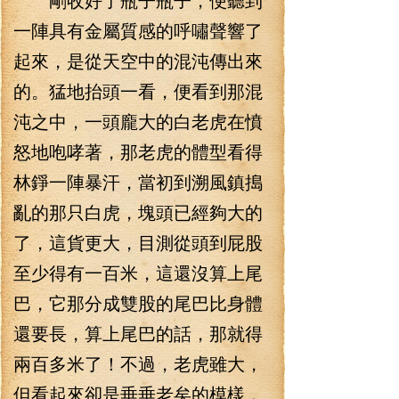
一陣具有金屬質感的呼嘯聲響了
起來，是從天空中的混沌傳出來
的。猛地抬頭一看，便看到那混
沌之中，一頭龐大的白老虎在憤
怒地咆哮著，那老虎的體型看得
林錚一陣暴汗，當初到溯風鎮搗
亂的那只白虎，塊頭已經夠大的
了，這貨更大，目測從頭到屁股
至少得有一百米，這還沒算上尾
巴，它那分成雙股的尾巴比身體
還要長，算上尾巴的話，那就得
兩百多米了！不過，老虎雖大，
但看起來卻是垂垂老矣的模樣，