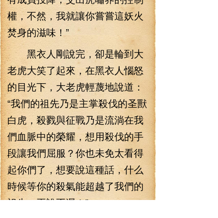
權，不然，我就讓你嘗嘗這妖火
焚身的滋味！”
黑衣人剛說完，卻是輪到大
老虎大笑了起來，在黑衣人惱怒
的目光下，大老虎輕蔑地說道：
“我們的祖先乃是主掌殺伐的圣獸
白虎，殺戮與征戰乃是流淌在我
們血脈中的榮耀，想用殺伐的手
段讓我們屈服？你也未免太看得
起你們了，想要說這種話，什么
時候等你的殺氣能超越了我們的
祖先，再說不遲！”