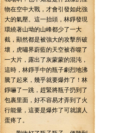
物在空中大戰，才會引發如此強
大的氣壓。這一抬頭，林錚發現
環繞著山坳的山峰都少了一大
截，顯然都是被強大的攻擊所破
壞，虎嘯界蔚藍的天空被吞噬了
一大片，露出了灰蒙蒙的混沌，
這時，林錚手中的瓶子劇烈地沸
騰了起來，幾乎就要爆炸了！林
錚嚇了一跳，趕緊將瓶子扔到了
包裹里面，好不容易才弄到了火
行能量，這要是爆炸了可就讓人
蛋疼了。
剛收好了瓶子瓶子，便聽到