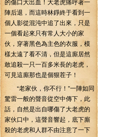
的傷口大出血！大老虎痛呼著一
陣后退，而這時林錚終于看到一
個人影從混沌中追了出來，只是
一個看起來只有常人大小的家
伙，穿著黑色為主色的衣服，模
樣太遠了看不清，但是這廝居然
敢追殺一只一百多米長的老虎，
可見這廝那也是個狠茬子！
“老家伙，你不行！”一陣如同
驚雷一般的聲音從空中傳下，此
話，自然是出自哪傷了大老虎的
家伙口中，這聲音響起，底下廝
殺的老虎和人群不由注意了一下