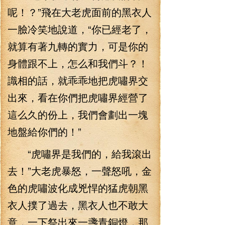
呢！？”飛在大老虎面前的黑衣人
一臉冷笑地說道，“你已經老了，
就算有著九轉的實力，可是你的
身體跟不上，怎么和我們斗？！
識相的話，就乖乖地把虎嘯界交
出來，看在你們把虎嘯界經營了
這么久的份上，我們會劃出一塊
地盤給你們的！”
“虎嘯界是我們的，給我滾出
去！”大老虎暴怒，一聲怒吼，金
色的虎嘯波化成兇悍的猛虎朝黑
衣人撲了過去，黑衣人也不敢大
意，一下祭出來一盞青銅燈，那