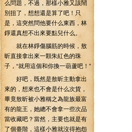
么問題，不過，那樣小雅又該鬧
別扭了，想想還是算了吧！只
是，這突然問他要什么東西，林
錚還真想不出來要點兒什么。
就在林錚傷腦筋的時候，敖
昕直接拿出來一顆朱紅色的珠
子，“就用這個和你換一葫蘆吧！”
好吧，既然是敖昕主動拿出
來的，想來也不會是什么次貨，
畢竟敖昕被小雅稱之為龍族最富
有的龍王，她總不會拿一些次品
當收藏吧？當然，主要也就是有
了個臺階，這樣小雅就沒得抱怨