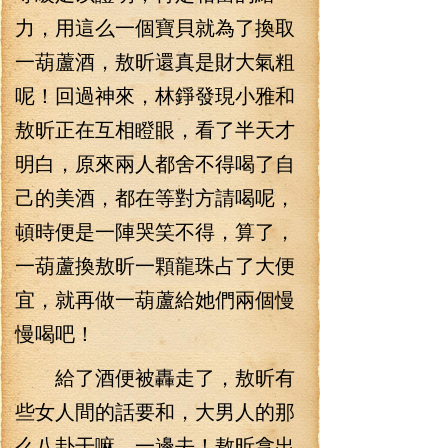
力，用這么一個寶貝就為了換取
一葫蘆酒，敖昕還真是財大氣粗
呢！回過神來，林錚發現小雅和
敖昕正在互相瞪眼，看了半天才
明白，原來兩人都舍不得喝了自
己的美酒，都在等對方請喝呢，
頓時便是一陣哭笑不得，算了，
一葫蘆換敖昕一顆龍珠占了大便
宜，就再做一葫蘆給她們兩個慢
慢喝吧！
給了酒便被轟走了，敖昕有
些女人間的話要和，大男人的那
么八卦干嘛，一邊去！敖昕拿出