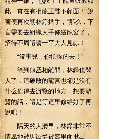
精神一振，“也該了！龍宮破敗如
此，實在有損龍王陛下顏面！”說
著便再次朝林錚拱手，“那么，下
官需要去組織人手修繕龍宮了，
招待不周還請一平大人見諒！”
“沒事兒，你忙你的去！”
等到龜丞相離開，林錚也閃
人了，這破敗的龍宮也卻是沒有
什么值得去游覽的地方，想要游
覽的話，還是等這里修繕好了再
說吧！
隔天的大清早，林錚非常不
情愿地被馬邑從被窩里面揪出