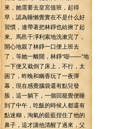
來，她需要去皇宮值班，起得
早，認為睡懶覺實在不是什么好
習慣，連帶著把林錚也給揪了起
來。馬邑干凈利索地洗漱完了，
開心地親了林錚一口便上班去
了，等她一離開，林錚“嘭——”地
一下便又栽倒了床上，不行，太
困了，昨晚和幽香玩了一夜彈
幕，現在感覺腦袋還有點兒發
脹，這一躺下，一個回籠覺便睡
到了中午，吃飯的時候人都還有
點迷糊，淘氣的藍藍捏住了他的
鼻子，這才讓他清醒了過來，父