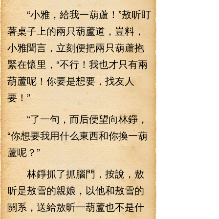
“小雅，給我一葫蘆！”敖昕盯
著桌子上的兩只葫蘆道，豈料，
小雅聞言，立刻便把兩只葫蘆抱
緊在懷里，“不行！我也才只有兩
葫蘆呢！你要是想要，找友人
要！”
“了一句，而后便望向林錚，
“你想要我用什么東西和你換一葫
蘆呢？”
林錚抓了抓腦門，按說，敖
昕是敖雪的親娘，以他和敖雪的
關系，送給敖昕一葫蘆也不是什