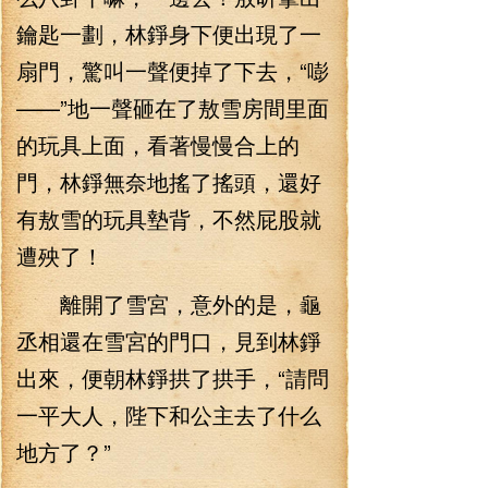
鑰匙一劃，林錚身下便出現了一
扇門，驚叫一聲便掉了下去，“嘭
——”地一聲砸在了敖雪房間里面
的玩具上面，看著慢慢合上的
門，林錚無奈地搖了搖頭，還好
有敖雪的玩具墊背，不然屁股就
遭殃了！
離開了雪宮，意外的是，龜
丞相還在雪宮的門口，見到林錚
出來，便朝林錚拱了拱手，“請問
一平大人，陛下和公主去了什么
地方了？”