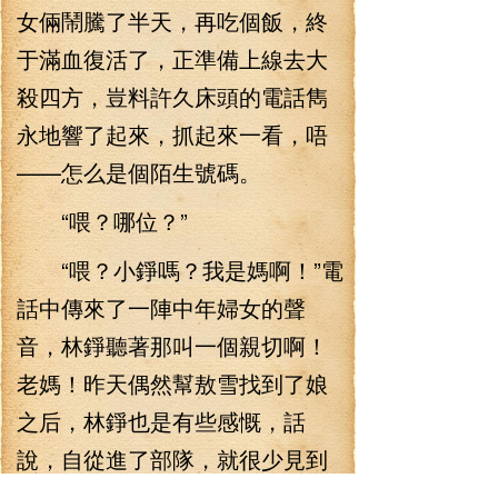
女倆鬧騰了半天，再吃個飯，終
于滿血復活了，正準備上線去大
殺四方，豈料許久床頭的電話雋
永地響了起來，抓起來一看，唔
——怎么是個陌生號碼。
“喂？哪位？”
“喂？小錚嗎？我是媽啊！”電
話中傳來了一陣中年婦女的聲
音，林錚聽著那叫一個親切啊！
老媽！昨天偶然幫敖雪找到了娘
之后，林錚也是有些感慨，話
說，自從進了部隊，就很少見到
老媽了，上一次聽到老媽的嘮叨