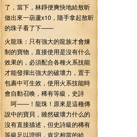
了，當下，林錚便爽快地給敖昕
做出來一葫蘆x10，隨手拿起敖昕
的珠子看了下——
火龍珠：只有強大的龍族才會煉
制的寶物，直接使用是沒有什么
效果的，必須配合各種火系技能
才能發揮出強大的破壞力，置于
包裹中可生效，使用火系技能時
會自動召喚，稀有等級，史詩
呵——！龍珠！原來是這種傳
說中的寶貝，雖然破壞力什么的
沒有直接描述，但史詩級的稀有
等級足以證明，肯定相當的給