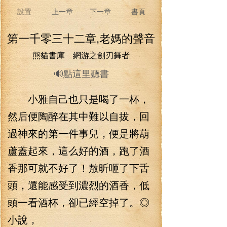
設置
上一章
下一章
書頁
第一千零三十二章,老媽的聲音
熊貓書庫 網游之劍刃舞者
🔊點這里聽書
小雅自己也只是喝了一杯，
然后便陶醉在其中難以自拔，回
過神來的第一件事兒，便是將葫
蘆蓋起來，這么好的酒，跑了酒
香那可就不好了！敖昕咂了下舌
頭，還能感受到濃烈的酒香，低
頭一看酒杯，卻已經空掉了。◎
小說，