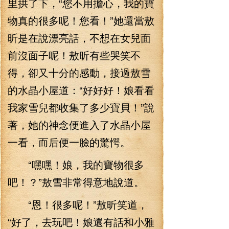
里拱了下，“您不用擔心，我的寶
物真的很多呢！您看！”她還當敖
昕是在說漂亮話，不想在女兒面
前沒面子呢！敖昕有些哭笑不
得，卻又十分的感動，接過敖雪
的水晶小屋道：“好好好！娘看看
我家雪兒都收集了多少寶貝！”說
著，她的神念便進入了水晶小屋
一看，而后便一臉的驚愕。
“嘿嘿！娘，我的寶物很多
吧！？”敖雪非常得意地說道。
“恩！很多呢！”敖昕笑道，
“好了，去玩吧！娘還有話和小雅