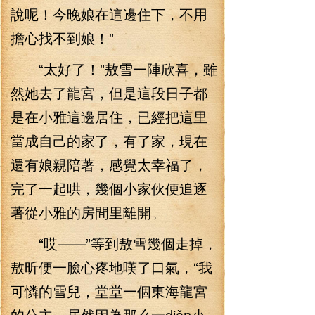
說呢！今晚娘在這邊住下，不用
擔心找不到娘！”
“太好了！”敖雪一陣欣喜，雖
然她去了龍宮，但是這段日子都
是在小雅這邊居住，已經把這里
當成自己的家了，有了家，現在
還有娘親陪著，感覺太幸福了，
完了一起哄，幾個小家伙便追逐
著從小雅的房間里離開。
“哎——”等到敖雪幾個走掉，
敖昕便一臉心疼地嘆了口氣，“我
可憐的雪兒，堂堂一個東海龍宮
的公主，居然因為那么一diǎn小