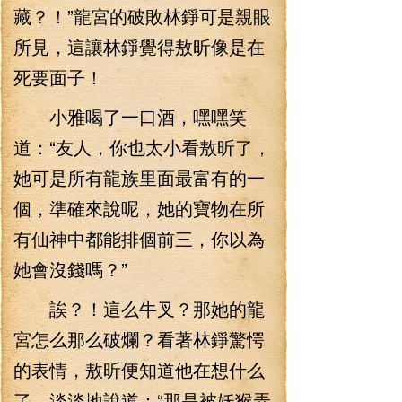
藏？！”龍宮的破敗林錚可是親眼
所見，這讓林錚覺得敖昕像是在
死要面子！
小雅喝了一口酒，嘿嘿笑
道：“友人，你也太小看敖昕了，
她可是所有龍族里面最富有的一
個，準確來說呢，她的寶物在所
有仙神中都能排個前三，你以為
她會沒錢嗎？”
誒？！這么牛叉？那她的龍
宮怎么那么破爛？看著林錚驚愕
的表情，敖昕便知道他在想什么
了，淡淡地說道：“那是被妖猴弄