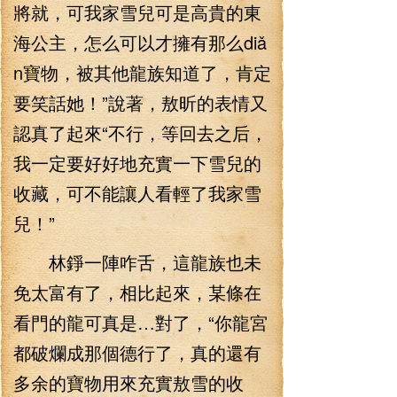
將就，可我家雪兒可是高貴的東
海公主，怎么可以才擁有那么diǎ
n寶物，被其他龍族知道了，肯定
要笑話她！”說著，敖昕的表情又
認真了起來“不行，等回去之后，
我一定要好好地充實一下雪兒的
收藏，可不能讓人看輕了我家雪
兒！”
林錚一陣咋舌，這龍族也未
免太富有了，相比起來，某條在
看門的龍可真是…對了，“你龍宮
都破爛成那個德行了，真的還有
多余的寶物用來充實敖雪的收