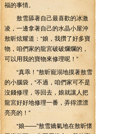
福的事情。
敖雪舔著自己最喜歡的冰激
凌，一邊拿著自己的水晶小屋沖
敖昕炫耀道：“娘，我攢了好多寶
物，咱們家的龍宮破破爛爛的，
可以用我的寶物來修理呢！”
“真乖！”敖昕寵溺地摸著敖雪
的小腦袋，“不過，咱們家可不是
沒錢修理，等回去，娘就讓人把
龍宮好好地修理一番，弄得漂漂
亮亮的！”
“娘——”敖雪嬌氣地在敖昕懷