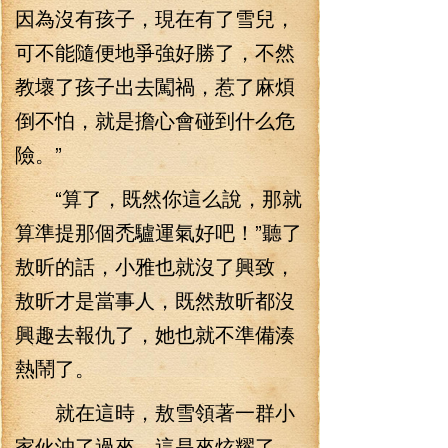
因為沒有孩子，現在有了雪兒，
可不能隨便地爭強好勝了，不然
教壞了孩子出去闖禍，惹了麻煩
倒不怕，就是擔心會碰到什么危
險。”
“算了，既然你這么說，那就
算準提那個禿驢運氣好吧！”聽了
敖昕的話，小雅也就沒了興致，
敖昕才是當事人，既然敖昕都沒
興趣去報仇了，她也就不準備湊
熱鬧了。
就在這時，敖雪領著一群小
家伙沖了過來，這是來炫耀了，