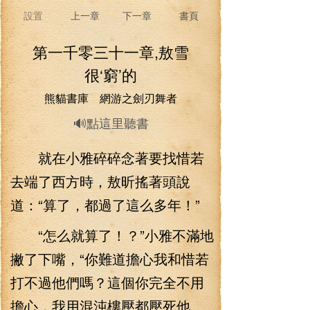
設置
上一章
下一章
書頁
第一千零三十一章,敖雪
很‘窮’的
熊貓書庫 網游之劍刃舞者
🔊點這里聽書
就在小雅碎碎念著要找惜若
去端了西方時，敖昕搖著頭說
道：“算了，都過了這么多年！”
“怎么就算了！？”小雅不滿地
撇了下嘴，“你難道擔心我和惜若
打不過他們嗎？這個你完全不用
擔心，我用混沌樓壓都壓死他