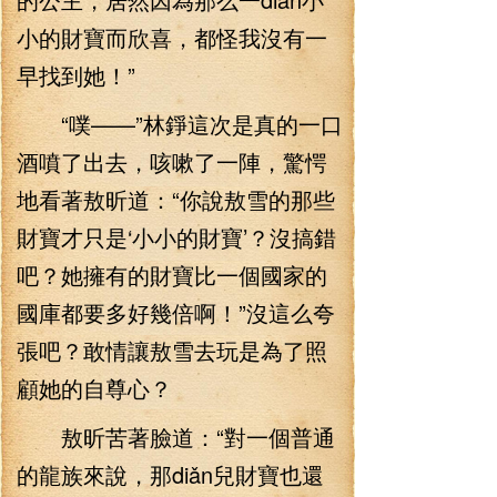
小的財寶而欣喜，都怪我沒有一
早找到她！”
“噗——”林錚這次是真的一口
酒噴了出去，咳嗽了一陣，驚愕
地看著敖昕道：“你說敖雪的那些
財寶才只是‘小小的財寶’？沒搞錯
吧？她擁有的財寶比一個國家的
國庫都要多好幾倍啊！”沒這么夸
張吧？敢情讓敖雪去玩是為了照
顧她的自尊心？
敖昕苦著臉道：“對一個普通
的龍族來說，那diǎn兒財寶也還