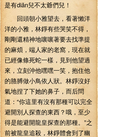
是有diǎn兒不太爺們兒！
回頭朝小雅望去，看著懶洋
洋的小雅，林錚有些哭笑不得，
剛剛還精神地嚷嚷著要去找準提
的麻煩，端人家的老窩，現在就
已經像條死蛇一樣，見到他望過
來，立刻沖他嘿嘿一笑，抱住他
的胳膊做小鳥依人狀。林錚沒好
氣地捏了下她的鼻子，而后問
道：“你這里有沒有那種可以完全
避開別人探查的東西？哦，至少
得是能避開龍皇探查的那種。”之
前被龍皇追殺，林錚體會到了幽