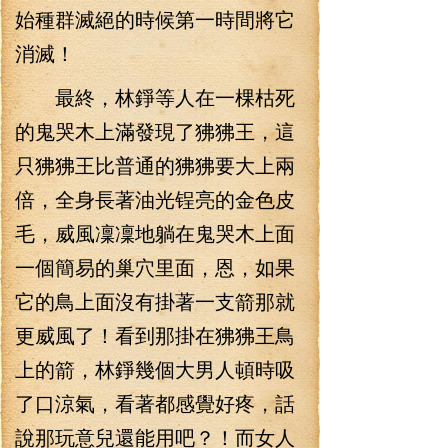
始種群滅絕的時候第一時間將它
消滅！
最終，林錚等人在一棵枯死
的鬼哭木上滿發現了狒狒王，這
只狒狒王比普通的狒狒要大上兩
倍，全身長著油光锃亮的金色皮
毛，威風凜凜地躺在鬼哭木上面
一個簡易的巢穴里面，恩，如果
它的鳥上面沒有掛著一支箭那就
更威風了！看到那掛在狒狒王鳥
上的箭，林錚幾個大男人頓時吸
了口涼氣，看著都感覺好疼，話
說那玩意兒還能用吧？！而女人