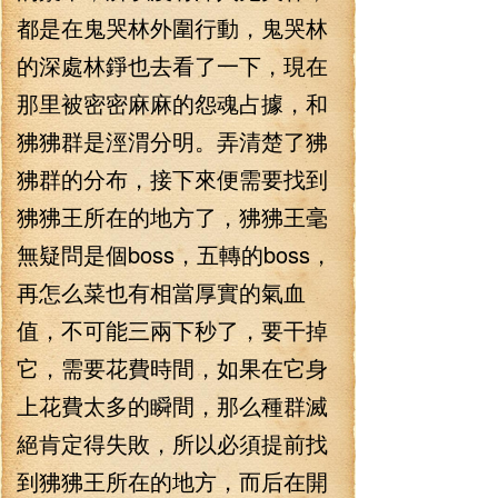
都是在鬼哭林外圍行動，鬼哭林
的深處林錚也去看了一下，現在
那里被密密麻麻的怨魂占據，和
狒狒群是涇渭分明。弄清楚了狒
狒群的分布，接下來便需要找到
狒狒王所在的地方了，狒狒王毫
無疑問是個boss，五轉的boss，
再怎么菜也有相當厚實的氣血
值，不可能三兩下秒了，要干掉
它，需要花費時間，如果在它身
上花費太多的瞬間，那么種群滅
絕肯定得失敗，所以必須提前找
到狒狒王所在的地方，而后在開