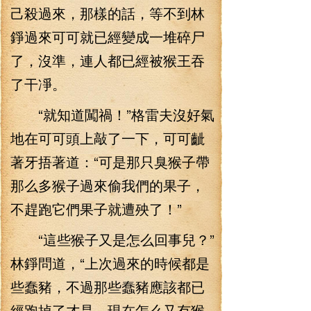
己殺過來，那樣的話，等不到林
錚過來可可就已經變成一堆碎尸
了，沒準，連人都已經被猴王吞
了干凈。
“就知道闖禍！”格雷夫沒好氣
地在可可頭上敲了一下，可可齜
著牙捂著道：“可是那只臭猴子帶
那么多猴子過來偷我們的果子，
不趕跑它們果子就遭殃了！”
“這些猴子又是怎么回事兒？”
林錚問道，“上次過來的時候都是
些蠢豬，不過那些蠢豬應該都已
經跑掉了才是，現在怎么又有猴