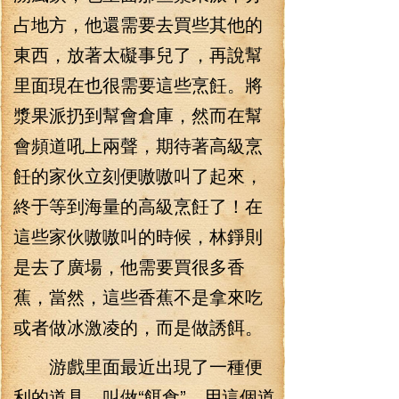
占地方，他還需要去買些其他的
東西，放著太礙事兒了，再說幫
里面現在也很需要這些烹飪。將
漿果派扔到幫會倉庫，然而在幫
會頻道吼上兩聲，期待著高級烹
飪的家伙立刻便嗷嗷叫了起來，
終于等到海量的高級烹飪了！在
這些家伙嗷嗷叫的時候，林錚則
是去了廣場，他需要買很多香
蕉，當然，這些香蕉不是拿來吃
或者做冰激凌的，而是做誘餌。
游戲里面最近出現了一種便
利的道具，叫做“餌食”，用這個道