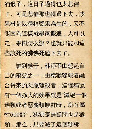
的猴子，這日子過得也太悲催
了。可是悲催那也得過下去，漿
果村是以種植漿果為生的，又不
能因為這樣就舉家搬遷，人可以
走，果樹怎么辦？也就只能和這
些該死的狒狒死磕下去了。
說到猴子，林錚不由想起自
己的稱號之一，由猿猴獵殺者融
合得來的惡魔獵殺者，這個稱號
有一個強大的效果就是“滅絕一個
猴類或者惡魔類族群時，所有屬
性500點”，狒狒毫無疑問也是猴
類，那么，只要滅了這個狒狒