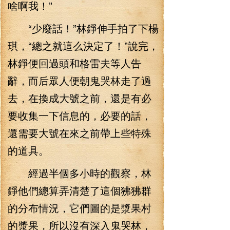
啥啊我！”
“少廢話！”林錚伸手拍了下楊
琪，“總之就這么決定了！”說完，
林錚便回過頭和格雷夫等人告
辭，而后眾人便朝鬼哭林走了過
去，在換成大號之前，還是有必
要收集一下信息的，必要的話，
還需要大號在來之前帶上些特殊
的道具。
經過半個多小時的觀察，林
錚他們總算弄清楚了這個狒狒群
的分布情況，它們圖的是漿果村
的漿果，所以沒有深入鬼哭林，