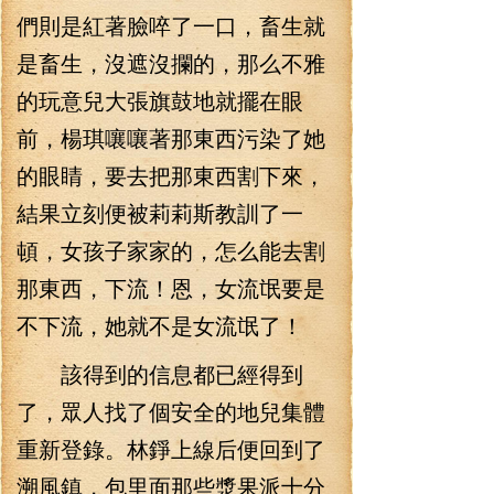
們則是紅著臉啐了一口，畜生就
是畜生，沒遮沒攔的，那么不雅
的玩意兒大張旗鼓地就擺在眼
前，楊琪嚷嚷著那東西污染了她
的眼睛，要去把那東西割下來，
結果立刻便被莉莉斯教訓了一
頓，女孩子家家的，怎么能去割
那東西，下流！恩，女流氓要是
不下流，她就不是女流氓了！
該得到的信息都已經得到
了，眾人找了個安全的地兒集體
重新登錄。林錚上線后便回到了
溯風鎮，包里面那些漿果派十分