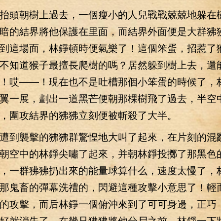
頭朝樹上過去，一個瘦小的人兒戰戰兢兢地躲在
暗的結界將他保護在里面，而結界外面便是大群狒
到這場面，林錚頓時便氣樂了！這個笨蛋，招惹了
不知道猴子最擅長爬樹的嗎？居然躲到樹上去，還
！哎——！現在也不是吐槽那個小笨蛋的時候了，
翼一展，劃出一道黑芒便朝那棵樹飛了過去，半空
，圍攻結界的狒狒立刻便被斬殺了大半。
到襲擊的狒狒群驚惶地大叫了起來，在片刻的混
朝空中的林錚尖嘯了起來，并朝林錚投擲了那黑色
，一群狒狒扔出來的能量球算什么，速度太慢了，
那鬼畜的彈幕洗禮的，閃避這種攻擊小意思了！輕
的攻擊，而后林錚一個俯沖來到了可可身邊，正巧
好就消失了，在幾只狒狒將他分尸之前，林錚一下