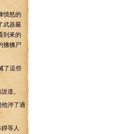
陣憤怒的
了武器嚴
看到來的
的狒狒尸
滅了這些
前說道。
朝他沖了過
林錚等人