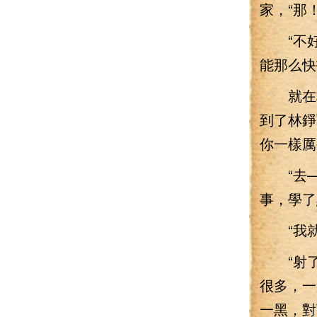
家，“那
“不好
能那么快
就在林
到了林錚
你一樣厲
“去——
事，學了
“我就
“射了一
很多，一
一黑，對