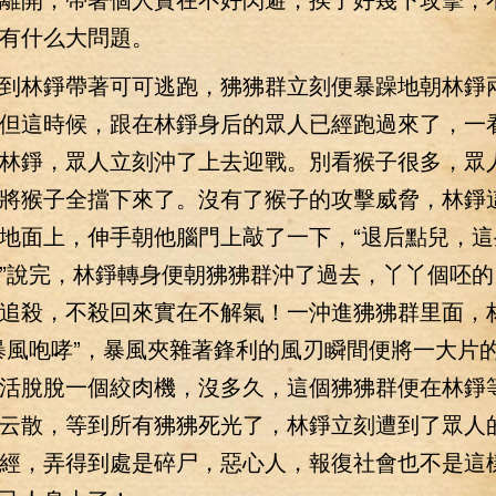
有什么大問題。
林錚帶著可可逃跑，狒狒群立刻便暴躁地朝林錚
但這時候，跟在林錚身后的眾人已經跑過來了，一
林錚，眾人立刻沖了上去迎戰。別看猴子很多，眾
將猴子全擋下來了。沒有了猴子的攻擊威脅，林錚
地面上，伸手朝他腦門上敲了一下，“退后點兒，這
”說完，林錚轉身便朝狒狒群沖了過去，丫丫個呸的
追殺，不殺回來實在不解氣！一沖進狒狒群里面，
暴風咆哮”，暴風夾雜著鋒利的風刃瞬間便將一大片
活脫脫一個絞肉機，沒多久，這個狒狒群便在林錚
云散，等到所有狒狒死光了，林錚立刻遭到了眾人
經，弄得到處是碎尸，惡心人，報復社會也不是這