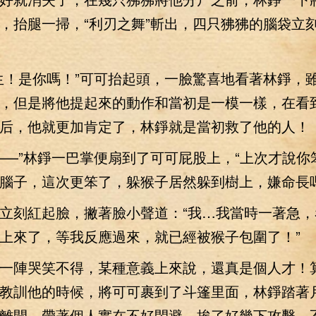
，抬腿一掃，“利刃之舞”斬出，四只狒狒的腦袋立
！是你嗎！”可可抬起頭，一臉驚喜地看著林錚，
，但是將他提起來的動作和當初是一模一樣，在看
后，他就更加肯定了，林錚就是當初救了他的人！
”林錚一巴掌便扇到了可可屁股上，“上次才說你
腦子，這次更笨了，躲猴子居然躲到樹上，嫌命長嗎
刻紅起臉，撇著臉小聲道：“我…我當時一著急，
上來了，等我反應過來，就已經被猴子包圍了！”
陣哭笑不得，某種意義上來說，還真是個人才！
教訓他的時候，將可可裹到了斗篷里面，林錚踏著
離開，帶著個人實在不好閃避，挨了好幾下攻擊，