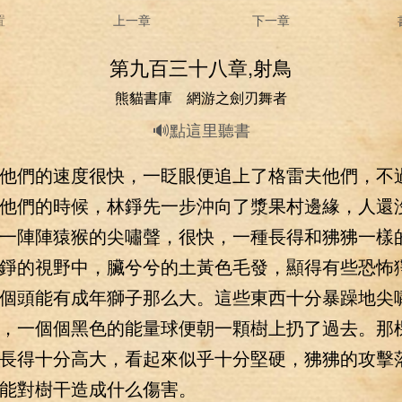
置
上一章
下一章
第九百三十八章,射鳥
熊貓書庫 網游之劍刃舞者
🔊點這里聽書
們的速度很快，一眨眼便追上了格雷夫他們，不
他們的時候，林錚先一步沖向了漿果村邊緣，人還
一陣陣猿猴的尖嘯聲，很快，一種長得和狒狒一樣
錚的視野中，臟兮兮的土黃色毛發，顯得有些恐怖
個頭能有成年獅子那么大。這些東西十分暴躁地尖
，一個個黑色的能量球便朝一顆樹上扔了過去。那
長得十分高大，看起來似乎十分堅硬，狒狒的攻擊
能對樹干造成什么傷害。