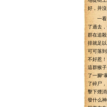
好，并沒
一看到
了過去，
群在追殺
排就足以
可可落到
不好惹！
這群猴子
了一腳“
了碎尸，
擊下煙消
發什么神