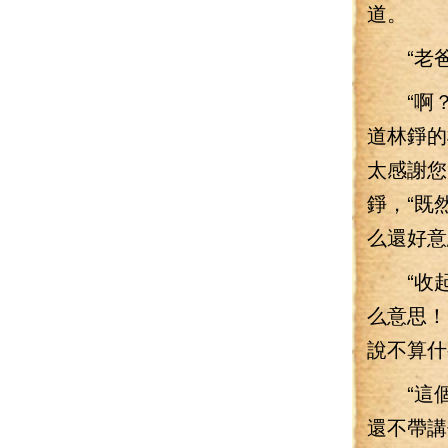
道。
“老爸
“啊？
道林錚的
太感謝您
錚，“既
么還好意
“收起
么意思！
說不算什
“這個
還不帶講