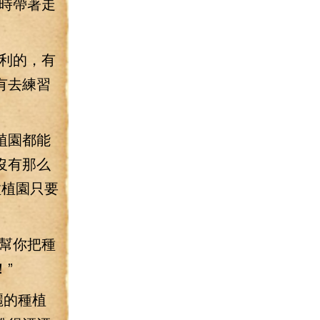
時帶著走
利的，有
有去練習
植園都能
沒有那么
種植園只要
幫你把種
”
麗的種植