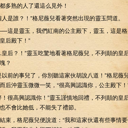
都多熟的人了還這么見外！
人是誰？！”格尼薇兒看著突然出現的靈玉問道。
—這是靈玉，我們紅南的公主殿下，靈玉，這是格
皇后殿下！”
皇后？！”靈玉吃驚地看著格尼薇兒，不列顛的皇
塊？
以前的事兒了，你別聽這家伙胡說八道！”格尼薇
而后沖靈玉微微一笑，“很高興認識你，公主殿下！
！很高興認識你！”靈玉謹慎地回禮，不列顛的皇
也不會比她低，不能失了禮節。
束，格尼薇兒便說道：“我和這家伙還有些事情要