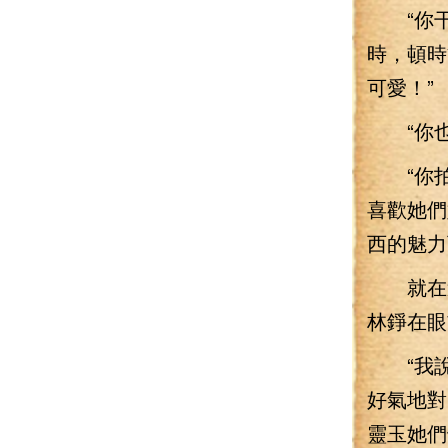
“你干
時，頓時
可愛！”
“你也
“你拍
喜歡她們
西的魅力
就在這
林錚在眼
“我說
好氣地對
靈玉她們