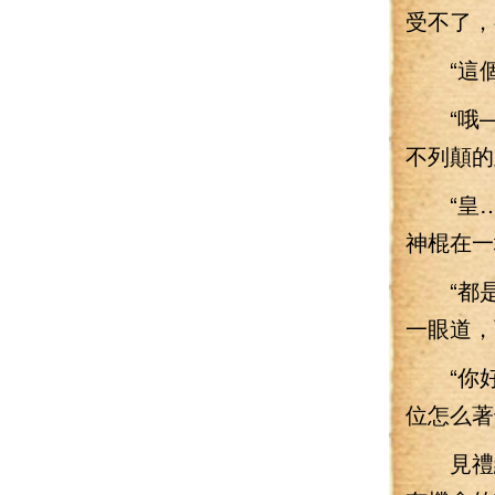
受不了，
“這個
“哦—
不列顛的
“皇…
神棍在一
“都是
一眼道，
“你好
位怎么著
見禮結