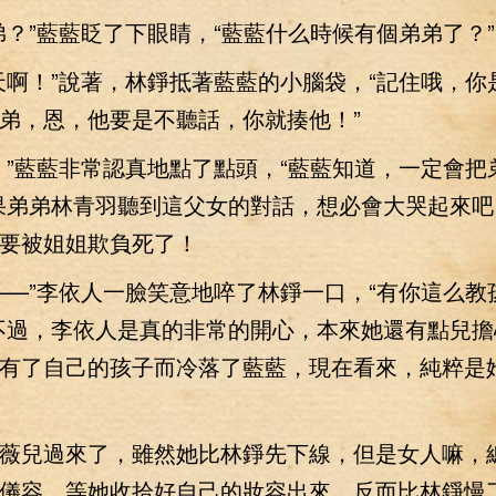
”藍藍眨了下眼睛，“藍藍什么時候有個弟弟了？”
！”說著，林錚抵著藍藍的小腦袋，“記住哦，你
弟，恩，他要是不聽話，你就揍他！”
藍藍非常認真地點了點頭，“藍藍知道，一定會把
果弟弟林青羽聽到這父女的對話，想必會大哭起來吧
要被姐姐欺負死了！
”李依人一臉笑意地啐了林錚一口，“有你這么教
不過，李依人是真的非常的開心，本來她還有點兒擔
有了自己的孩子而冷落了藍藍，現在看來，純粹是
兒過來了，雖然她比林錚先下線，但是女人嘛，
儀容，等她收拾好自己的妝容出來，反而比林錚慢