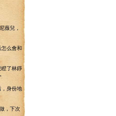
尼薇兒，
后怎么會和
兒瞪了林錚
”
后，身份地
做，下次