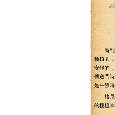
設
看到格
種植園，
安靜的，
傳送門時
是午飯時
格尼薇
的種植園