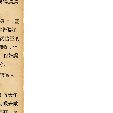
扮得漂漂
身上，需
得準備好
術含量的
錢收，但
，也好讓
分。
該喊人
。
！每天午
時候去做
盡有，反