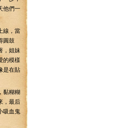
天他們一
上線，當
得圓鼓
著，姐妹
愛的模樣
像是在貼
，黏糊糊
來，最后
小吸血鬼