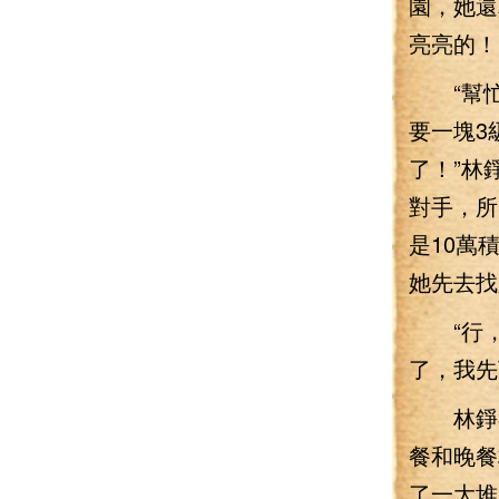
園，她還
亮亮的！
“幫忙
要一塊3
了！”林
對手，所
是10萬
她先去找
“行，
了，我先
林錚卻
餐和晚餐
了一大堆