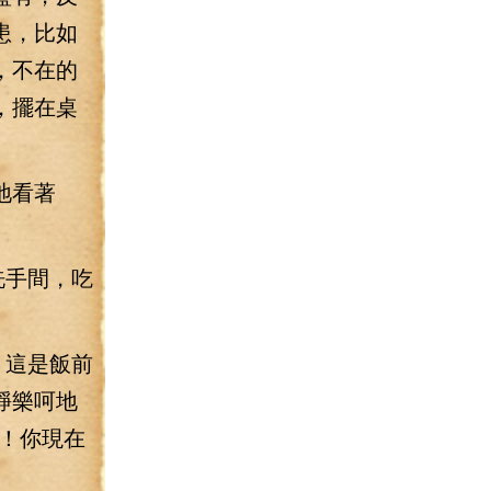
患，比如
，不在的
，擺在桌
地看著
洗手間，吃
，這是飯前
錚樂呵地
！你現在