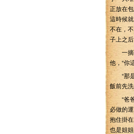
正放在包
這時候就
不在，不
子上之后
一摘下
他，“你
“那是
飯前先洗
“爸爸
必做的運
抱住掛在
也是姐姐