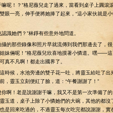
嘛呢！？”格尼薇兒走了過來，當看到桌子上圓滾
雙眼一亮，伸手便將她捧了起來，“這小家伙就是小
認識她們？”林錚有些意外地問道。
攝的那些錄像和照片早就流傳到我們那邊去了，很
姐妹倆呢！”格尼薇兒欣喜地摸著小憐道。嘿——這
可真不凡啊！都走出國界了。
時候，水池旁邊的雙子花一吐，將靈玉給吐了出
前，靈玉立刻便紅了臉，道：“午餐謝謝了！”
你啊！老是說謝謝干嘛，我又不是第一次準備了的
靈玉道，桌子上除了小憐她們的大碗，其他的都沒
也是回來吃過的，不過靈玉每次吃完都說謝謝，實