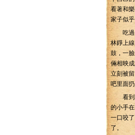
看著和樂
家子似乎
吃過了
林錚上線
鼓，一臉
倆相映成
立刻被留
吧里面扔
看到林
的小手在
一口咬了
了。