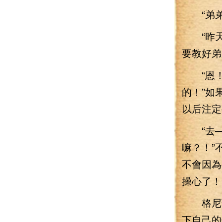
“弟弟？
“昨天啊
要教好弟
“恩！”
的！”如
以后注定
“去——
嘛？！”
不會因為
操心了！
格尼薇
下自己的