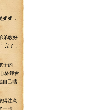
是姐姐，
弟弟教好
！完了，
孩子的
心林錚會
她自己瞎
總得注意
了一步，