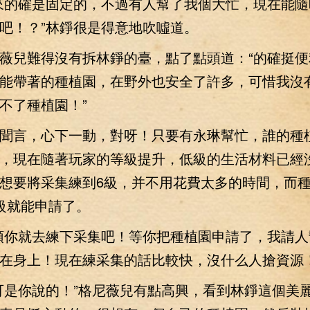
的確是固定的，不過有人幫了我個大忙，現在能隨
吧！？”林錚很是得意地吹噓道。
兒難得沒有拆林錚的臺，點了點頭道：“的確挺便
能帶著的種植園，在野外也安全了許多，可惜我沒
不了種植園！”
言，心下一動，對呀！只要有永琳幫忙，誰的種
，現在隨著玩家的等級提升，低級的生活材料已經
想要將采集練到6級，并不用花費太多的時間，而
級就能申請了。
你就去練下采集吧！等你把種植園申請了，我請人
在身上！現在練采集的話比較快，沒什么人搶資源！
是你說的！”格尼薇兒有點高興，看到林錚這個美