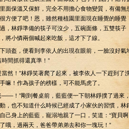
里面保溫又保鮮，完全不用擔心食物變質，有備無
很方便了吧！恩，雖然種植園里面現在睡覺的睡覺
過，林錚準備的筷子可沒少，五碗面條，五雙筷子
，將小憐兩個喊起來吃飯，這才下了線。
頭盔，便看到李依人的出現在眼前，一臉沒好氣
這時間抓得還真準！”
當然！”林錚笑著爬了起來，被李依人一下趕到了
手嘛！作為孩子的榜樣，可不能馬虎了。
——！”剛到餐桌前，藍藍便一下朝林錚撲了過來
動，也不知道什么時候已經成了小家伙的習慣，林
自己身上的藍藍，寵溺地親了一口，笑道：“寶貝啊
了哦，過兩天，爸爸帶弟弟去和你一塊玩！”