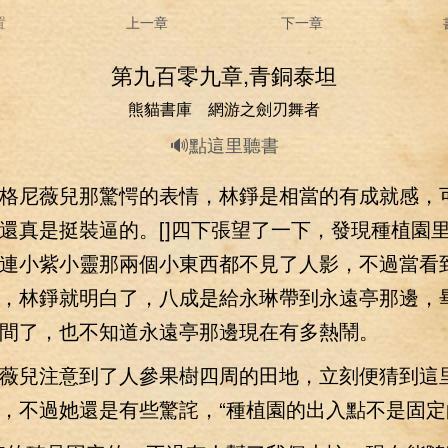
置
上一章
下一章
第九百零九章,青銅泰坦
熊貓書庫 網游之劍刃舞者
🔊點這里聽書
尼薇兒那驚愕的表情，林錚是相當的有成就感，
還真是挺裝逼的。[]四下張望了一下，發現種植園
連小紫小靈那兩個小東西都不見了人影，不過當看
，林錚就明白了，八成是給永琳帶到永遠亭那邊，
間了，也不知道永遠亭那邊現在有多熱鬧。
兒注意到了人參果樹四周的田地，立刻便猜到這
，不過她還是有些驚詫，“種植園的出入點不是固定