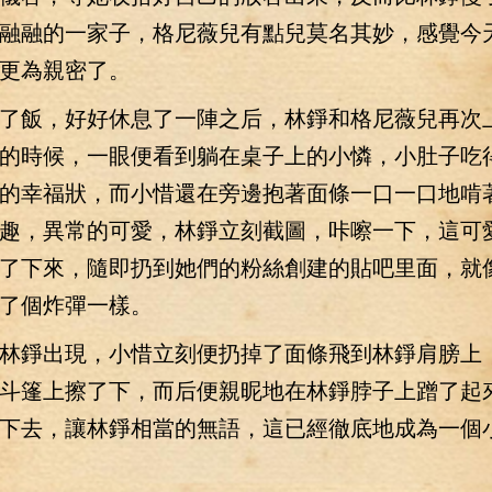
融融的一家子，格尼薇兒有點兒莫名其妙，感覺今
更為親密了。
飯，好好休息了一陣之后，林錚和格尼薇兒再次
的時候，一眼便看到躺在桌子上的小憐，小肚子吃
的幸福狀，而小惜還在旁邊抱著面條一口一口地啃
趣，異常的可愛，林錚立刻截圖，咔嚓一下，這可
了下來，隨即扔到她們的粉絲創建的貼吧里面，就
了個炸彈一樣。
錚出現，小惜立刻便扔掉了面條飛到林錚肩膀上
斗篷上擦了下，而后便親昵地在林錚脖子上蹭了起
下去，讓林錚相當的無語，這已經徹底地成為一個