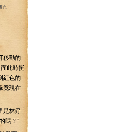
書頁
可移動的
里面此時挺
到紅色的
畢竟現在
里是林錚
的嗎？”