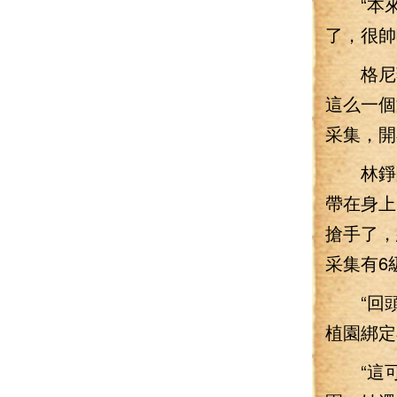
“本來
了，很帥
格尼薇
這么一個
采集，開
林錚聞
帶在身上
搶手了，
采集有6
“回頭
植園綁定
“這可