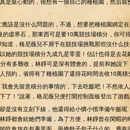
真是挺心動的，很想有一個自己的種植園，然后裝
應該是沒什么問題的，不過，想要把種植園綁定在
級的虛界石，那東西可是要10萬競技場積分，你可
錚知道，格尼薇兒不屑于在競技場挑戰那些沒什么技
以她的競技場積分九成九是零蛋！估計也得是去花
積分有多難收，林錚可是深有體會的，提前和她說下
人預約，省得有了種植園了還得花時間去收10萬積
我會先留意積分的事情的，下去吃飯吧！不然依人
下了！”說著，格尼薇兒便打開控制面板登出了游戲
是沒有立刻下線，他還得給小憐小惜準備午飯呢
林錚都會給她們準備，為了方便，林錚曾在閑暇的
的吃食放在包裹里面，面條餃子包子什么的，應有