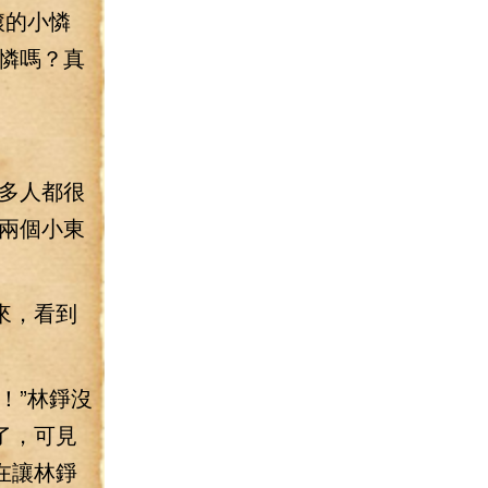
滾的小憐
憐嗎？真
多人都很
兩個小東
來，看到
！”林錚沒
了，可見
在讓林錚