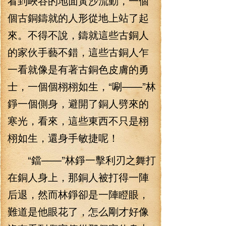
看到峽谷的地面黃沙流動，一個
個古銅鑄就的人形從地上站了起
來。不得不說，鑄就這些古銅人
的家伙手藝不錯，這些古銅人乍
一看就像是有著古銅色皮膚的勇
士，一個個栩栩如生，“唰——”林
錚一個側身，避開了銅人劈來的
寒光，看來，這些東西不只是栩
栩如生，還身手敏捷呢！
“鐺——”林錚一擊利刃之舞打
在銅人身上，那銅人被打得一陣
后退，然而林錚卻是一陣瞪眼，
難道是他眼花了，怎么剛才好像