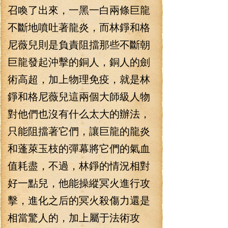
召喚了出來，一黑一白兩條巨龍
不斷地噴吐著龍炎，而林錚和格
尼薇兒則是負責阻擋那些不斷朝
巨龍發起沖擊的銅人，銅人的劍
術高超，加上物理免疫，就是林
錚和格尼薇兒這兩個大師級人物
對他們也沒有什么太大的辦法，
只能阻擋著它們，讓巨龍的龍炎
和蓬萊玉枝的彈幕將它們的氣血
值耗盡，不過，林錚的情況相對
好一點兒，他能操縱冥火進行攻
擊，進化之后的冥火殺傷力還是
相當驚人的，加上屬于法術攻