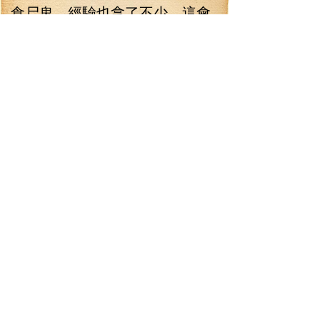
食尸鬼，經驗也拿了不少，這會
兒也接近升級了。兩人緩慢地向
前推進，不斷地有銅人從地面上
鉆出來對他們展開攻擊，雖然打
得比較辛苦，但也算是有驚無
險，將所有發起攻擊的銅人都化
成了他們的經驗值。經過了一個
多小時的艱苦戰斗，終于，一道
高聳的銅門出現在林錚兩人的視
野中。格尼薇兒之前已經闖過了
一次，知道那個地方就是銅人活
動區域的邊緣，看到那道門，也
就意味著和銅人的戰斗馬上就要