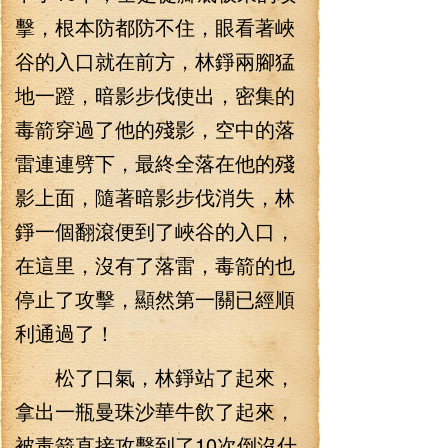
擊，根本防都防不住，眼看著峽
谷的入口就在前方，林錚兩腳猛
地一蹬，暗影步伐使出，密集的
毒箭穿過了他的殘影，空中的落
雷連連劈下，最終全落在他的殘
影上面，隨著暗影步伐消失，林
錚一個翻滾便到了峽谷的入口，
在這里，沒有了落雷，毒箭的也
停止了攻擊，顯然第一關已經順
利通過了！
松了口氣，林錚站了起來，
拿出一瓶曼珠沙華牛飲了起來，
被毒箭直接攻擊到了10次倒沒什