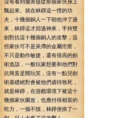
沒有看到傷害值從那個家伙身上
飄起來。就在林錚這一愣的功
夫，十幾個銅人一下朝他沖了過
來，林錚這才回過神來，手持雙
劍對抗這十幾個銅人的攻擊，這
些家伙可不是呆滯的金屬疙瘩，
不只是動作敏捷，還有很高的劍
術造詣，一般玩家想要和他們對
抗簡直是開玩笑，沒有一點兒劍
術基礎絕對會被他們虐待致死，
就是林錚，在游戲環境下被這十
幾個家伙圍攻，也應付得相當的
吃力，一個不慎，林錚便挨了一
劍，日！太疼了這攻擊！