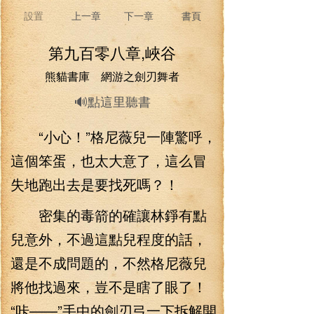
設置
上一章
下一章
書頁
第九百零八章,峽谷
熊貓書庫 網游之劍刃舞者
🔊點這里聽書
“小心！”格尼薇兒一陣驚呼，
這個笨蛋，也太大意了，這么冒
失地跑出去是要找死嗎？！
密集的毒箭的確讓林錚有點
兒意外，不過這點兒程度的話，
還是不成問題的，不然格尼薇兒
將他找過來，豈不是瞎了眼了！
“咔——”手中的劍刃弓一下拆解開