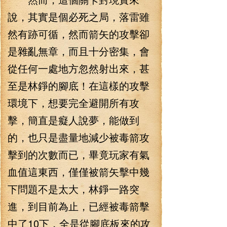
說，其實是個必死之局，落雷雖
然有跡可循，然而箭矢的攻擊卻
是雜亂無章，而且十分密集，會
從任何一處地方忽然射出來，甚
至是林錚的腳底！在這樣的攻擊
環境下，想要完全避開所有攻
擊，簡直是癡人說夢，能做到
的，也只是盡量地減少被毒箭攻
擊到的次數而已，畢竟玩家有氣
血值這東西，僅僅被箭矢擊中幾
下問題不是太大，林錚一路突
進，到目前為止，已經被毒箭擊
中了10下，全是從腳底板來的攻