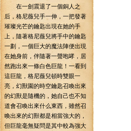
在一劍震退了一個銅人之
后，格尼薇兒手一伸，一把發著
璀璨光芒的鑰匙出現在她的手
上，隨著格尼薇兒將手中的鑰匙
一劃，一個巨大的魔法陣便出現
在她身前，伴隨著一聲咆哮，居
然跑出來一條白色巨龍！一看到
這巨龍，格尼薇兒頓時雙眼一
亮，幻獸園的時空鑰匙召喚出來
的幻獸是隨機的，她自己也不知
道會召喚出來什么東西，雖然召
喚出來的幻獸都是相當強大的，
但巨龍毫無疑問是其中較為強大