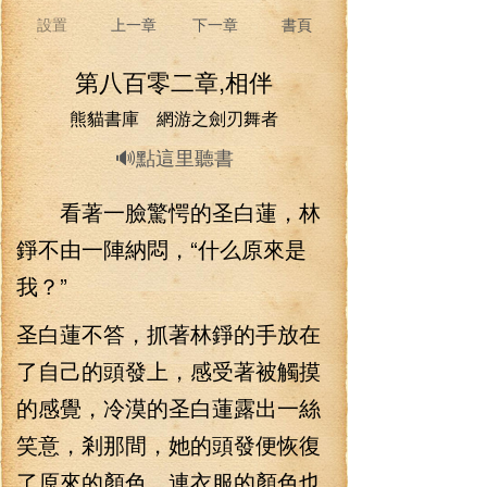
設置
上一章
下一章
書頁
第八百零二章,相伴
熊貓書庫 網游之劍刃舞者
🔊點這里聽書
看著一臉驚愕的圣白蓮，林
錚不由一陣納悶，“什么原來是
我？”
圣白蓮不答，抓著林錚的手放在
了自己的頭發上，感受著被觸摸
的感覺，冷漠的圣白蓮露出一絲
笑意，剎那間，她的頭發便恢復
了原來的顏色，連衣服的顏色也