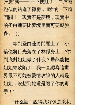
張臉“騰——”一下便紅了，而后逃
跑似的鉆進了禪房，“嘭”的一下將
門關上，現實不是夢境，現實中
的圣白蓮要比夢境里面可要靦腆
多。（）
等到圣白蓮將門關上了，小
輪便將目光落在了林錚身上，“你
到底對姐姐做了什么？居然能把
姐姐給攻陷了，我一直認為這世
界最不可能被愛情攻陷的人就是
姐姐，沒想到她還是遭了你的毒
手！”
“什么話！說得我好像是采花