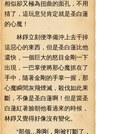
相似卻又極為扭曲的面孔，不用
猜了，這玩意兒肯定就是圣白蓮
的心魔！
林錚立刻便準備沖上去干掉
這惡心的東西，但是圣白蓮比他
還快，一個巨大的怒目金剛一下
出現，一巴掌便將那心魔抓在了
手中，隨著金剛的手掌一握，那
心魔瞬間灰飛煙滅，殺伐如此果
斷，不像是圣白蓮啊！但是當圣
白蓮紅著臉朝他看過來的時候，
林錚又覺得好像沒有變化。
“那個…剛剛，剛被打斷了，