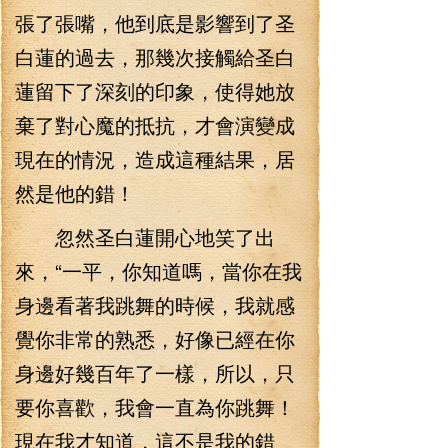
張了張嘴，他到底是影響到了圣
白蓮的過去，那幾次接觸給圣白
蓮留下了深刻的印象，使得她放
棄了對心魔的抵抗，才會演變成
現在的情況，造成這種結果，居
然是他的錯！
忽然圣白蓮開心地笑了出
來，“一平，你知道嗎，當你在我
身邊看著我跳舞的時候，我就感
覺你非常的熟悉，好像已經在你
身邊好幾百年了一樣，所以，只
要你喜歡，我會一直為你跳舞！
現在我才知道，這不是我的錯