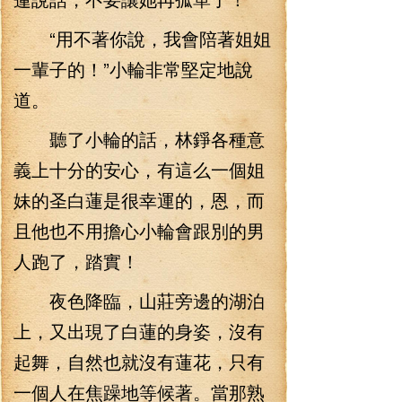
“用不著你說，我會陪著姐姐
一輩子的！”小輪非常堅定地說
道。
聽了小輪的話，林錚各種意
義上十分的安心，有這么一個姐
妹的圣白蓮是很幸運的，恩，而
且他也不用擔心小輪會跟別的男
人跑了，踏實！
夜色降臨，山莊旁邊的湖泊
上，又出現了白蓮的身姿，沒有
起舞，自然也就沒有蓮花，只有
一個人在焦躁地等候著。當那熟