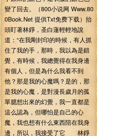
變了回去。（800小说网 Www.80
0Book.Net 提供Txt免费下载）抬
頭盯著林錚，圣白蓮輕輕地說
道：“在我剛封印的時候，有人抓
住了我的手，那時，我以為是錯
覺，有時候，我總覺得在我身邊
有個人，但是為什么我看不到
他？那是我的心魔嗎？是的，那
是我的心魔，是對漫長歲月的孤
單臆想出來的幻覺，我一直都是
這么認為，但哪怕是自己的心
魔，我也想有什么東西陪在我身
邊，所以，我接受了它 林錚