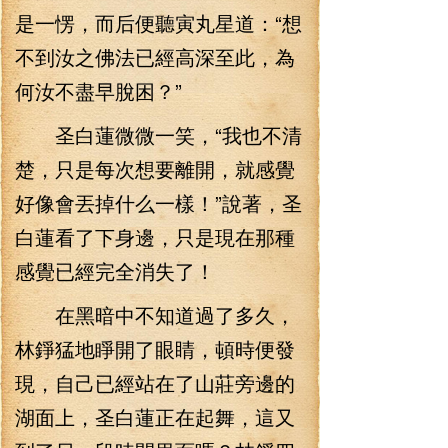
是一愣，而后便聽寅丸星道：“想
不到汝之佛法已經高深至此，為
何汝不盡早脫困？”
圣白蓮微微一笑，“我也不清
楚，只是每次想要離開，就感覺
好像會丟掉什么一樣！”說著，圣
白蓮看了下身邊，只是現在那種
感覺已經完全消失了！
在黑暗中不知道過了多久，
林錚猛地睜開了眼睛，頓時便發
現，自己已經站在了山莊旁邊的
湖面上，圣白蓮正在起舞，這又