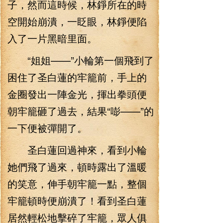
子，然而這時候，林錚所在的時
空開始崩潰，一眨眼，林錚便陷
入了一片黑暗里面。
“姐姐——”小輪第一個飛到了
困住了圣白蓮的牢籠前，手上的
金圈發出一陣金光，揮出拳頭便
朝牢籠砸了過去，結果“嘭——”的
一下便被彈開了。
圣白蓮回過神來，看到小輪
她們飛了過來，頓時露出了溫暖
的笑意，伸手朝牢籠一點，整個
牢籠頓時便崩潰了！看到圣白蓮
居然輕松地擊碎了牢籠，眾人俱