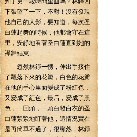
到了另一段時間里面嗎？林錚四
下張望了一下，不對！沒有發現
他自己的人影，要知道，每次圣
白蓮起舞的時候，他都會守在這
里，安靜地看著圣白蓮直到她的
禪舞結束。
忽然林錚一愣，伸出手接住
了飄落下來的花瓣，白色的花瓣
在他的手心里面變成了粉紅色，
又變成了紅色，最后，變成了黑
色，一回頭，一頭白發白衣的圣
白蓮緊緊地盯著他，這情況實在
是再簡單不過了，很顯然，林錚