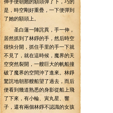
伸手便朝她的額頭彈了下，巧的
是，時空剛好重疊，一下便彈到
了她的額頭上。
圣白蓮一陣詫異，手一伸，
居然抓到了林錚的手，然后時空
很快分開，抓住手里的手一下就
不見了，就在這時候，魔界的天
空突然裂開，一艘巨大的帆船撞
破了魔界的空間沖了進來。林錚
驚詫地朝那艘船望了過去，而后
便看到幾道熟悉的身影從船上飛
了下來，有小輪、寅丸星、響
子，還有兩個林錚不認識的女孩