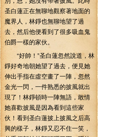
別，恩，她沒有帶著披風。此時
圣白蓮正在無聊地觀察著地面的
魔界人，林錚也無聊地望了過
去，然后他便看到了很多吸血鬼
伯爵一樣的家伙。
“好帥！”圣白蓮忽然說道，林
錚好奇地朝她望了過去，便見她
伸出手指在虛空畫了一陣，忽然
金光一閃，一件熟悉的披風就出
現了！林錚頓時一陣無語，敢情
她喜歡披風是因為看到這些家
伙！看到圣白蓮披上披風之后高
興的樣子，林錚又忍不住一笑，