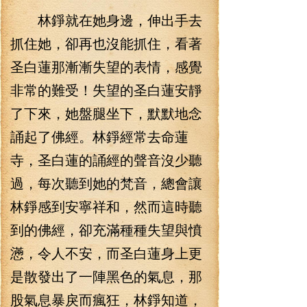
林錚就在她身邊，伸出手去
抓住她，卻再也沒能抓住，看著
圣白蓮那漸漸失望的表情，感覺
非常的難受！失望的圣白蓮安靜
了下來，她盤腿坐下，默默地念
誦起了佛經。林錚經常去命蓮
寺，圣白蓮的誦經的聲音沒少聽
過，每次聽到她的梵音，總會讓
林錚感到安寧祥和，然而這時聽
到的佛經，卻充滿種種失望與憤
懣，令人不安，而圣白蓮身上更
是散發出了一陣黑色的氣息，那
股氣息暴戾而瘋狂，林錚知道，