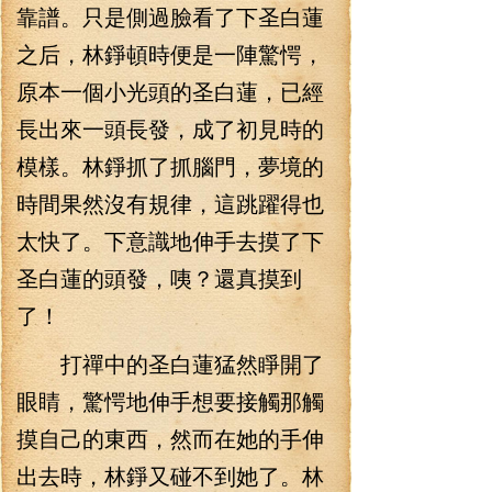
靠譜。只是側過臉看了下圣白蓮
之后，林錚頓時便是一陣驚愕，
原本一個小光頭的圣白蓮，已經
長出來一頭長發，成了初見時的
模樣。林錚抓了抓腦門，夢境的
時間果然沒有規律，這跳躍得也
太快了。下意識地伸手去摸了下
圣白蓮的頭發，咦？還真摸到
了！
打禪中的圣白蓮猛然睜開了
眼睛，驚愕地伸手想要接觸那觸
摸自己的東西，然而在她的手伸
出去時，林錚又碰不到她了。林