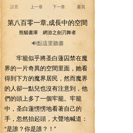
設置
上一章
下一章
書頁
第八百零一章,成長中的空間
熊貓書庫 網游之劍刃舞者
🔊點這里聽書
牢籠似乎將圣白蓮囚禁在魔
界的一片奇異的空間里面，她看
得到下方的魔界居民，然而魔界
的人卻一點兒也沒有注意到，他
們的頭上多了一個牢籠。牢籠
中，圣白蓮愣愣地看著自己的
手，忽然抬起頭，大聲地喊道：
“是誰？你是誰？！”