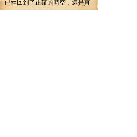
已經回到了正確的時空，這是真
的在圣白蓮的夢境里面，而他面
對的這個圣白蓮，很有可能就是
心魔。
探查術失效了，林錚無法知
道眼前這個圣白蓮是什么身份，
只好開口打招呼：“喲——白蓮！”
“你進來這里做什么？！”白發
的圣白蓮開口問道，語氣有些冷
漠。
林錚有點兒確定，這應該就
是圣白蓮的心魔了，正常的圣白
蓮不會這樣和別人說話的。林錚