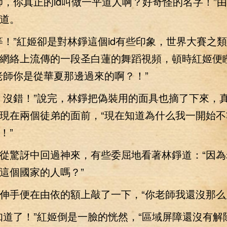
你真正的id叫做一平道人啊？好奇怪的名字！”
道。
”紅姬卻是對林錚這個id有些印象，世界大賽之
網絡上流傳的一段圣白蓮的舞蹈視頻，頓時紅姬便
老師你是從華夏那邊過來的啊？！”
沒錯！”說完，林錚把偽裝用的面具也摘了下來，
現在兩個徒弟的面前，“現在知道為什么我一開始不
！”
驚訝中回過神來，有些委屈地看著林錚道：“因為
這個國家的人嗎？”
手便在由依的額上敲了一下，“你老師我還沒那么
了！”紅姬倒是一臉的恍然，“區域屏障還沒有解