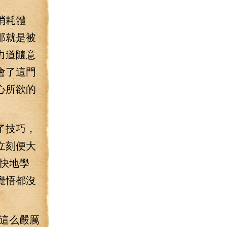
消耗體
那就是被
力道隨意
會了這門
心所欲的
了技巧，
立刻便大
快地學
覺悟都沒
這么嚴厲