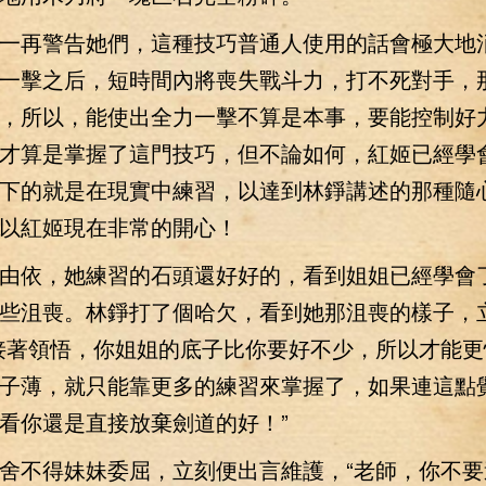
再警告她們，這種技巧普通人使用的話會極大地
一擊之后，短時間內將喪失戰斗力，打不死對手，
，所以，能使出全力一擊不算是本事，要能控制好
才算是掌握了這門技巧，但不論如何，紅姬已經學
下的就是在現實中練習，以達到林錚講述的那種隨
以紅姬現在非常的開心！
依，她練習的石頭還好好的，看到姐姐已經學會
些沮喪。林錚打了個哈欠，看到她那沮喪的樣子，
接著領悟，你姐姐的底子比你要好不少，所以才能更
子薄，就只能靠更多的練習來掌握了，如果連這點
看你還是直接放棄劍道的好！”
不得妹妹委屈，立刻便出言維護，“老師，你不要