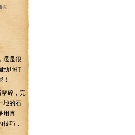
書頁
，還是很
個勁地打
呢！
石擊碎，完
一地的石
是用真
的技巧，