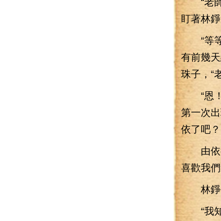
“老師，
盯著林錚
“等等！
有前幾天
珠子，“
“恩！
第一次出
依了吧？
由依從
喜歡我們
林錚伸
“我知道