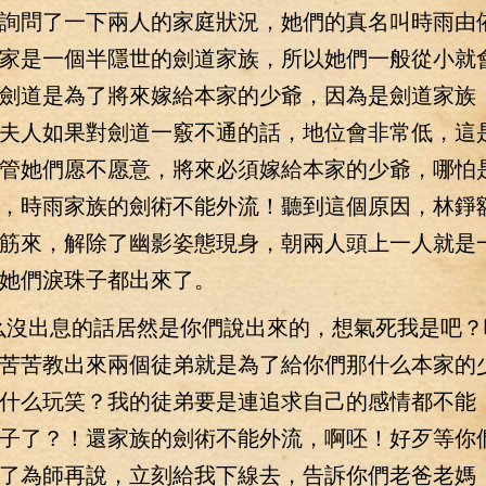
問了一下兩人的家庭狀況，她們的真名叫時雨由
家是一個半隱世的劍道家族，所以她們一般從小就
劍道是為了將來嫁給本家的少爺，因為是劍道家族
夫人如果對劍道一竅不通的話，地位會非常低，這
管她們愿不愿意，將來必須嫁給本家的少爺，哪怕
，時雨家族的劍術不能外流！聽到這個原因，林錚
筋來，解除了幽影姿態現身，朝兩人頭上一人就是
她們淚珠子都出來了。
沒出息的話居然是你們說出來的，想氣死我是吧？
苦苦教出來兩個徒弟就是為了給你們那什么本家的
什么玩笑？我的徒弟要是連追求自己的感情都不能
子了？！還家族的劍術不能外流，啊呸！好歹等你
了為師再說，立刻給我下線去，告訴你們老爸老媽