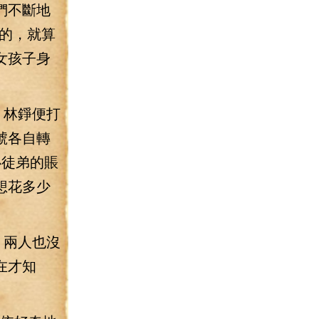
們不斷地
的，就算
女孩子身
，林錚便打
號各自轉
心徒弟的賬
想花多少
，兩人也沒
在才知