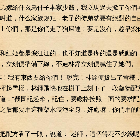
弟嫁給什么鳥什子本家少爺，我立馬過去掀了你們本
叫道，什么家族規矩，老子的徒弟就要有絕對的自
上你們，那是你們走了狗屎運！要是沒有，趁早滾
紅姬都是淚汪汪的，也不知道是疼的還是感動的
，立刻便準備下線，不過林錚立刻便喊住了她們。
！我有東西要給你們！”說完，林錚便拔出了雪櫻
揮起雪櫻，林錚飛快地在樹干上刻下了一段藥物配
道：“截圖記起來，記住，要嚴格按照上面的要求配
之后都要用這種藥水浸泡全身，好處嘛，你們用的
配方看了一眼，說道：“老師，這個得花不少錢呢