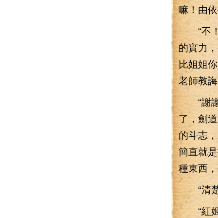
嘛！由依
“不！姐
的實力，
比姐姐你
老師教誨
“謝謝
了，劍道
的斗志，
簡直就是
種東西，
“清楚
“紅姬