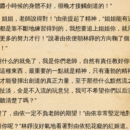
醬小時候的身體不好，很晚才接觸劍道的！”
姐，老師說得對！”由依提起了精神，“姐姐能有
都是靠不斷地練習得到的，我想要追上姐姐你，就
更多的努力才行！”說著由依便朝林錚的方向鞠了個
！”
什么的就免了，我是你們老師，自然有責任教好你
這種東西，最重要的一點就是精神，只有蓬勃的精
才能發揮出劍道的真正力量，至于那些什么黯然流
扯淡，全是不入流的玩意兒，我可不希望你們以后
聽清楚了嗎？”
了，由依一定不負老師的期望！”由依非常堅定地
你呢？”林錚沒好氣地看著對由依犯花癡的紅姬道