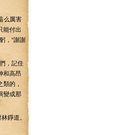
這么厲害
只能付出
躬，“謝謝
們，記住
神和高昂
之類的，
演變成那
對林錚道。
。