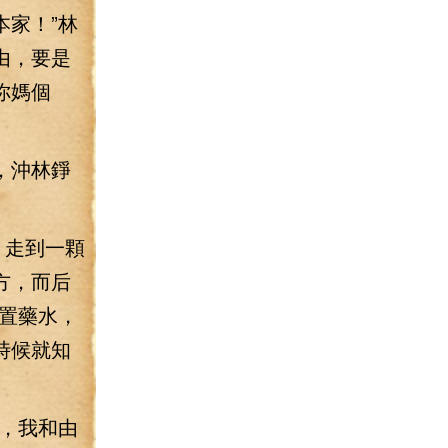
家！”林
由，要是
你媽個
，沖林錚
，走到一顆
方，而后
置藥水，
時候就知
，我和由