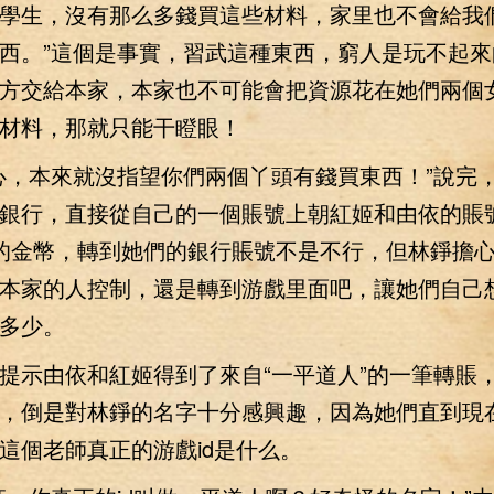
學生，沒有那么多錢買這些材料，家里也不會給我
西。”這個是事實，習武這種東西，窮人是玩不起來
方交給本家，本家也不可能會把資源花在她們兩個
材料，那就只能干瞪眼！
，本來就沒指望你們兩個丫頭有錢買東西！”說完
銀行，直接從自己的一個賬號上朝紅姬和由依的賬
的金幣，轉到她們的銀行賬號不是不行，但林錚擔
本家的人控制，還是轉到游戲里面吧，讓她們自己
多少。
示由依和紅姬得到了來自“一平道人”的一筆轉賬
，倒是對林錚的名字十分感興趣，因為她們直到現
這個老師真正的游戲id是什么。