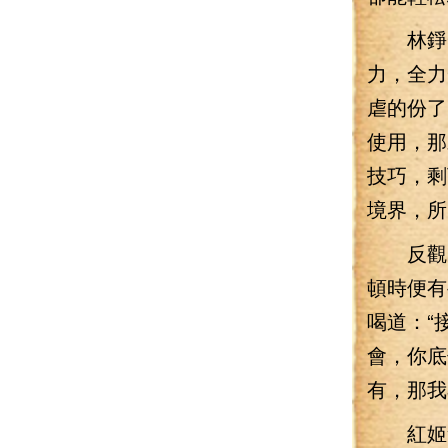
林錚一
力，全力
虐的份了
使用，那
技巧，剩
境界，所
反觀由
頓時便有
喝道：“
會，你底
有，那我
紅姬舍