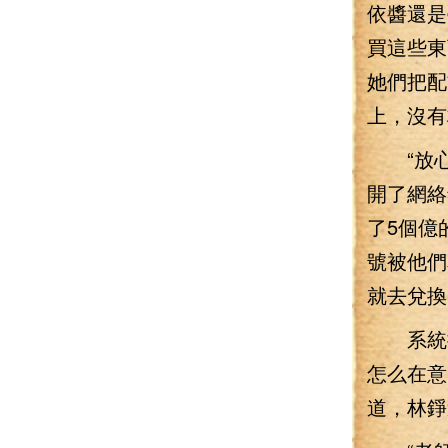
依醬還是
買這些東
她們把配
上，沒有
“放心
開了網絡
了5個億
號被他們
就去兌換
系統提
怎么在意
道，林錚