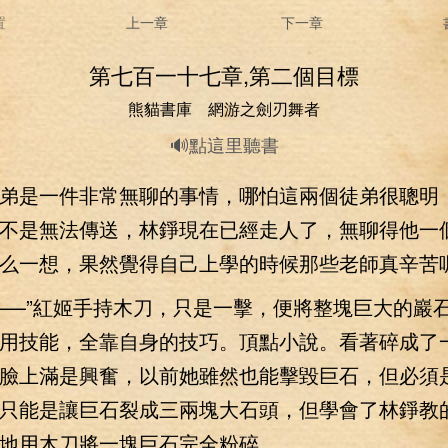
置
上一章
下一章
第七百一十七章,第二個目標
熊貓書庫 網游之劍刃舞者
🔊點這里聽書
是一件非常無聊的事情，哪怕這兩個徒弟很聰明
不是無法傳送，林錚現在已經走人了，無聊得他一
么一想，果然覺得自己上學的時候那些老師真辛苦
—”紅姬手持木刀，只是一擊，便將整塊巨大的巖
用技能，全靠自身的技巧。頂點小說。看著碎成了
臉上滿是興奮，以前她雖然也能擊毀巨石，但必須
只能是讓巨石裂成三兩塊大石頭，但學會了林錚教
地用木刀將一塊巨石完全粉碎。