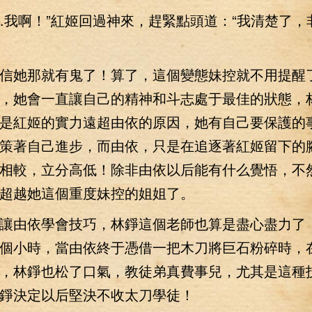
啊！”紅姬回過神來，趕緊點頭道：“我清楚了，
她那就有鬼了！算了，這個變態妹控就不用提醒
，她會一直讓自己的精神和斗志處于最佳的狀態，
是紅姬的實力遠超由依的原因，她有自己要保護的
策著自己進步，而由依，只是在追逐著紅姬留下的
相較，立分高低！除非由依以后能有什么覺悟，不
超越她這個重度妹控的姐姐了。
由依學會技巧，林錚這個老師也算是盡心盡力了
個小時，當由依終于憑借一把木刀將巨石粉碎時，
，林錚也松了口氣，教徒弟真費事兒，尤其是這種
錚決定以后堅決不收太刀學徒！