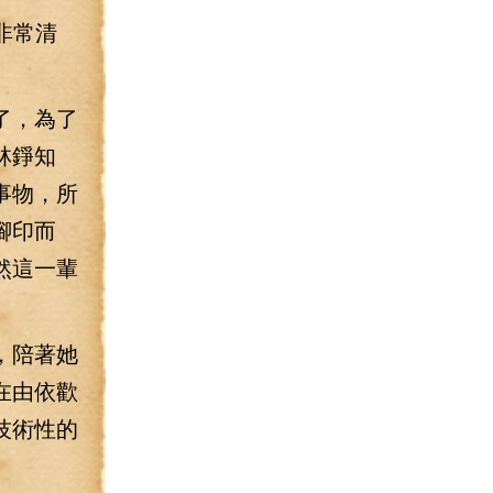
非常清
了，為了
林錚知
事物，所
腳印而
然這一輩
，陪著她
在由依歡
技術性的