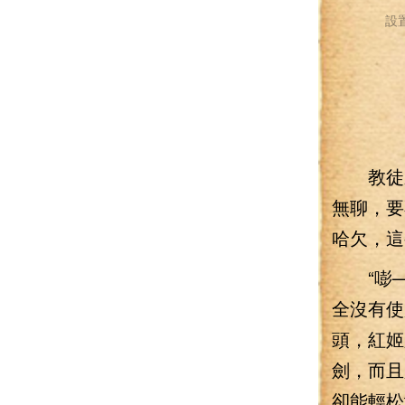
設
教徒弟
無聊，要
哈欠，這
“嘭—
全沒有使
頭，紅姬
劍，而且
卻能輕松