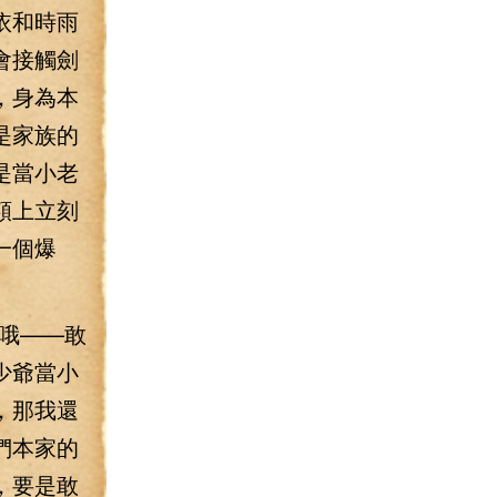
依和時雨
會接觸劍
，身為本
是家族的
是當小老
額上立刻
一個爆
哦——敢
少爺當小
，那我還
們本家的
，要是敢