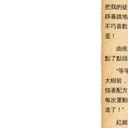
把我的徒
錚暴跳地
不巧喜歡
蛋！
由依和
點了點頭
“等等
大樹前，
指著配方
每次運動
道了！”
紅姬把