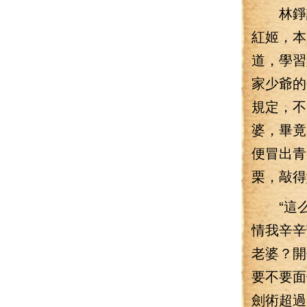
林錚詢
紅姬，本
道，學習
家少爺的
規定，不
婆，畢竟
便冒出青
栗，敲得
“這么
情我辛辛
老婆？開
要不要面
劍術超過