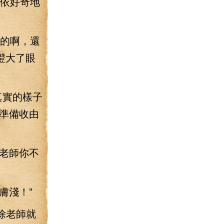
由依好奇地
類的啊，還
瞪大了眼
真實的樣子
準備收由
老師你不
膚淺！”
除老師就