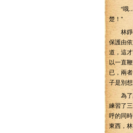
“哦…我
楚！”
林錚信
保護由依
道，這才
以一直鞭
已，兩者
子是別想
為了讓
練習了三
呼的同時
東西，林