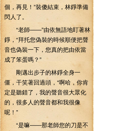
個，再見！”裝傻結束，林錚準備
閃人了。
“老師——”由依無語地盯著林
錚，“拜托您偽裝的時候順便把聲
音也偽裝一下，您真的把由依當
成了笨蛋嗎？”
剛邁出步子的林錚全身一
僵，干笑著回過頭，“啊哈，你肯
定是聽錯了，我的聲音很大眾化
的，很多人的聲音都和我很像
呢！”
“是嘛——那老師您的刀是不