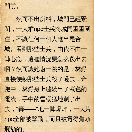
門前。
然而不出所料，城門已經緊
閉，一大群npc士兵將城門重重圍
住，不讓任何一個人進出尾合
城。看到那些士兵，由依不由一
陣心急，這種情況要怎么殺出去
啊？然而讓她嚇一跳的是，林錚
直接便朝那些士兵殺了過去，奔
跑中，林錚身上纏繞出了紫色的
電流，手中的雪櫻猛地刺了出
去，“轟——”地一陣爆炸，一大片
npc全部被擊飛，而且被電得焦頭
爛額的。