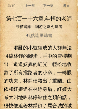
設置
上一章
下一章
書頁
第七百一十六章,年輕的老師
熊貓書庫 網游之劍刃舞者
🔊點這里聽書
混亂的小號組成的人群無法
阻擋林錚的腳步，手中的雪櫻劃
出一道道妖異的紅光，輕松地收
割了所有擋路者的小命，一轉眼
的功夫，林錚便殺出了重圍。由
依和紅姬追在林錚身后，紅姬大
喊大叫地叫林錚站住之類的話，
很快便追著林錚倒了尾合城的城