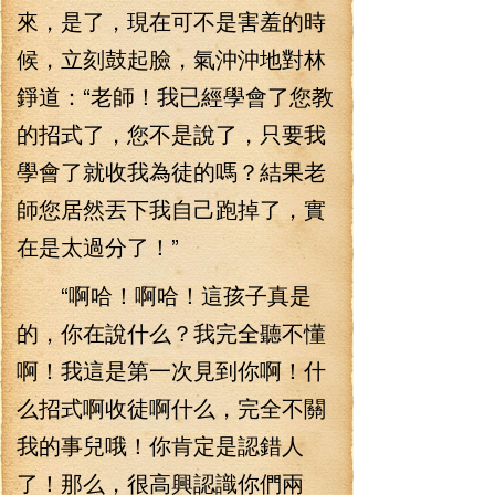
來，是了，現在可不是害羞的時
候，立刻鼓起臉，氣沖沖地對林
錚道：“老師！我已經學會了您教
的招式了，您不是說了，只要我
學會了就收我為徒的嗎？結果老
師您居然丟下我自己跑掉了，實
在是太過分了！”
“啊哈！啊哈！這孩子真是
的，你在說什么？我完全聽不懂
啊！我這是第一次見到你啊！什
么招式啊收徒啊什么，完全不關
我的事兒哦！你肯定是認錯人
了！那么，很高興認識你們兩