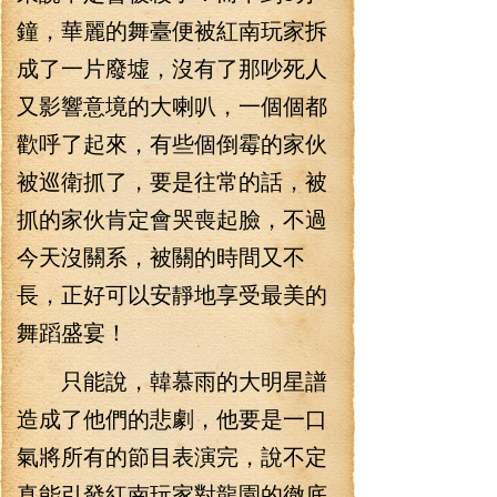
鐘，華麗的舞臺便被紅南玩家拆
成了一片廢墟，沒有了那吵死人
又影響意境的大喇叭，一個個都
歡呼了起來，有些個倒霉的家伙
被巡衛抓了，要是往常的話，被
抓的家伙肯定會哭喪起臉，不過
今天沒關系，被關的時間又不
長，正好可以安靜地享受最美的
舞蹈盛宴！
只能說，韓慕雨的大明星譜
造成了他們的悲劇，他要是一口
氣將所有的節目表演完，說不定
真能引發紅南玩家對龍園的徹底