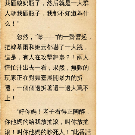
我砸酸奶瓶子，然后就是一大群
人朝我砸瓶子，我都不知道為什
么！”
忽然，“嘭——”的一聲響起，
把韓慕雨和姬云都嚇了一大跳，
這是，有人在攻擊舞臺？！兩人
慌忙沖出去一看，果然，無數的
玩家正在對舞臺展開暴力的拆
遷，一個個邊拆著還一邊大罵不
止！
“好你媽！老子看得正陶醉，
你他媽的給我放搖滾，叫你放搖
滾！叫你他媽的吵死人！”此番話