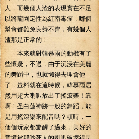
人，而幾個人渣的表現實在不足
以將龍園定性為紅南毒瘤，哪個
幫會都難免良莠不齊，有幾個人
渣那是正常的！
本來就對韓慕雨的動機有了
些懷疑，不過，由于沉浸在美麗
的舞蹈中，也就懶得去理會他
了，豈料就在這時候，韓慕雨居
然用超大喇叭放出了搖滾樂！靠
啊！圣白蓮神跡一般的舞蹈，能
是用搖滾樂來配音嗎？頓時，一
個個玩家都驚醒了過來，美好的
意境被那吵死人的喇叭破壞得是