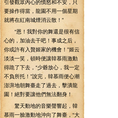
引發觀眾內心的憤怒和不安，只
要操作得當，龍園不用一個星期
就將在紅南城煙消云散！”
“恩！我對你的舞還是很有信
心的，加油去干吧！事成之后，
你或許有入贅姬家的機會！”姬云
淡淡一笑，頓時便讓韓慕雨激動
得跪了下去，“少爺放心，我一定
不負所托！”說完，韓慕雨便心潮
澎湃地朝舞臺走了過去，擊潰龍
園！絕對要讓他們無法翻身！
驚天動地的音樂聲響起，韓
慕雨一臉激動地沖向了舞臺，“大