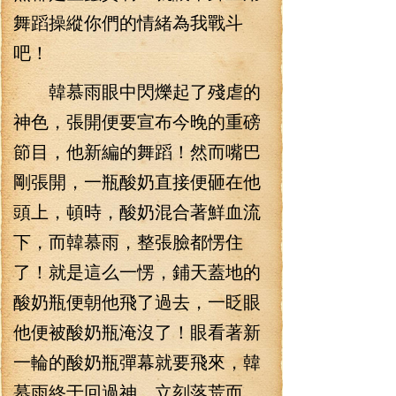
舞蹈操縱你們的情緒為我戰斗
吧！
韓慕雨眼中閃爍起了殘虐的
神色，張開便要宣布今晚的重磅
節目，他新編的舞蹈！然而嘴巴
剛張開，一瓶酸奶直接便砸在他
頭上，頓時，酸奶混合著鮮血流
下，而韓慕雨，整張臉都愣住
了！就是這么一愣，鋪天蓋地的
酸奶瓶便朝他飛了過去，一眨眼
他便被酸奶瓶淹沒了！眼看著新
一輪的酸奶瓶彈幕就要飛來，韓
慕雨終于回過神，立刻落荒而