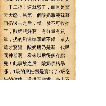
一干二凈！這就怒了，而且是驚
天大怒，當第一個酸奶瓶朝韓慕
雨扔過去之后，就一發不可收拾
了，酸奶瓶好啊！有分量有質
量，扔的夠遠準頭還不錯，眾人
這才驚覺，酸奶瓶乃是新一代民
間神器啊，看來以后得多存點
兒！此事故之后，酸奶價格暴
漲，1級的烹飪愣是賣出了7級烹
飪的價格，還供不應求，身上不
揣幾個酸奶瓶子都不好意思出去
打架的！
“神棍——”蒂法在隊伍頻道尖