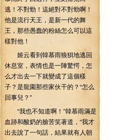
逃！不對勁！這絕對不對勁啊！
他是流行天王，是新一代的舞
王，那些愚蠢的粉絲怎么可以這
樣對他！
姬云看到韓慕雨狼狽地逃回
休息室，表情也是一陣驚愕，怎
么才出去一下就變成了這個樣
子？是龍園那些家伙干的？“怎么
回事兒？”
“我也不知道啊！”韓慕雨滿是
血跡和酸奶的臉苦笑著道，“我才
出去說了一句話，結果就有人朝