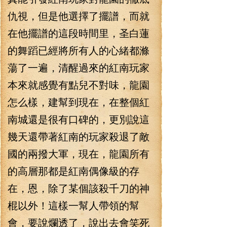
仇視，但是他選擇了擺譜，而就
在他擺譜的這段時間里，圣白蓮
的舞蹈已經將所有人的心緒都滌
蕩了一遍，清醒過來的紅南玩家
本來就感覺有點兒不對味，龍園
怎么樣，建幫到現在，在整個紅
南城還是很有口碑的，更別說這
幾天還帶著紅南的玩家殺退了敵
國的兩撥大軍，現在，龍園所有
的高層那都是紅南偶像級的存
在，恩，除了某個該殺千刀的神
棍以外！這樣一幫人帶領的幫
會，要說爛透了，說出去會笑死