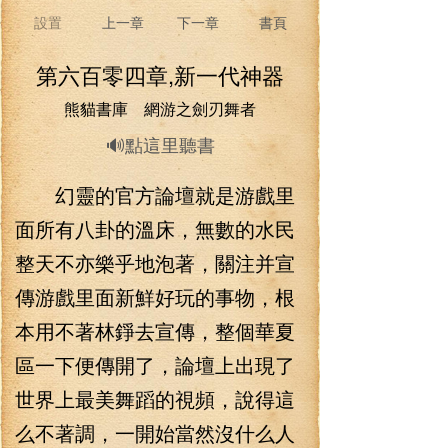
設置
上一章
下一章
書頁
第六百零四章,新一代神器
熊貓書庫 網游之劍刃舞者
🔊點這里聽書
幻靈的官方論壇就是游戲里
面所有八卦的溫床，無數的水民
整天不亦樂乎地泡著，關注并宣
傳游戲里面新鮮好玩的事物，根
本用不著林錚去宣傳，整個華夏
區一下便傳開了，論壇上出現了
世界上最美舞蹈的視頻，說得這
么不著調，一開始當然沒什么人