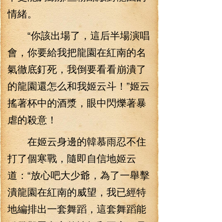
情緒。
“你該出場了，這后半場演唱
會，你要給我把龍園在紅南的名
氣徹底釘死，我倒要看看崩潰了
的龍園還怎么和我姬云斗！”姬云
搖著杯中的酒漿，眼中閃爍著暴
虐的殺意！
在姬云身邊的韓慕雨忍不住
打了個寒戰，隨即自信地姬云
道：“放心吧大少爺，為了一舉擊
潰龍園在紅南的威望，我已經特
地編排出一套舞蹈，這套舞蹈能