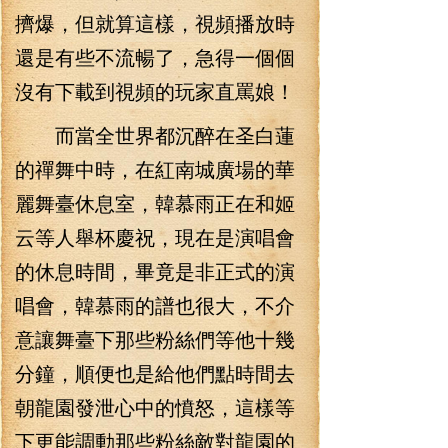
擠爆，但就算這樣，視頻播放時
還是有些不流暢了，急得一個個
沒有下載到視頻的玩家直罵娘！
而當全世界都沉醉在圣白蓮
的禪舞中時，在紅南城廣場的華
麗舞臺休息室，韓慕雨正在和姬
云等人舉杯慶祝，現在是演唱會
的休息時間，畢竟是非正式的演
唱會，韓慕雨的譜也很大，不介
意讓舞臺下那些粉絲們等他十幾
分鐘，順便也是給他們點時間去
朝龍園發泄心中的憤怒，這樣等
下更能調動那些粉絲敵對龍園的