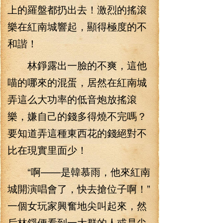
上的羅盤都扔出去！激烈的搖滾
樂在紅南城響起，顯得極度的不
和諧！
林錚露出一臉的不爽，這他
喵的哪來的混蛋，居然在紅南城
弄這么大功率的低音炮放搖滾
樂，嫌自己的錢多得燒不完嗎？
要知道弄這種東西花的錢絕對不
比在現實里面少！
“啊——是韓慕雨，他來紅南
城開演唱會了，快去搶位子啊！”
一個女玩家興奮地尖叫起來，然
后林錚便看到一大群的人或是尖