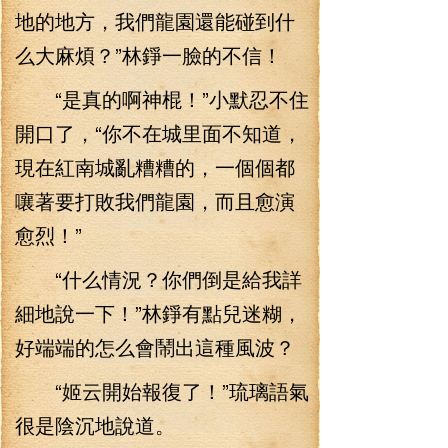
地的地方，我們龍園還能碰到什
么大麻煩？”林錚一臉的不信！
“是真的啊神棍！”小默忍不住
開口了，“你不在城里面不知道，
現在紅南城亂糟糟的，一個個都
嚷著要打敗我們龍園，而且愈演
愈烈！”
“什么情況？你們倒是給我詳
細地說一下！”林錚有點兒迷糊，
好端端的怎么會鬧出這種風波？
“姬云開始報復了！”琉璃語氣
很是陰沉地說道。