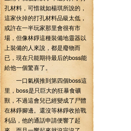
孔材料，可惜就如楊琪所說的，
這家伙掉的打孔材料品級太低，
或許在一半玩家那里會很有市
場，但像林錚這種裝備地靈器以
上裝備的人來說，都是廢物而
已，現在只能期待最后的boss能
給他一個驚喜了。
一口氣橫推到第四個boss這
里，boss是只巨大的狂暴食礦
獸，不過這會兒已經變成了尸體
在林錚腳邊。還沒等林錚收拾戰
利品，他的通話申請便響了起
來，而且一響起來就沒完沒了