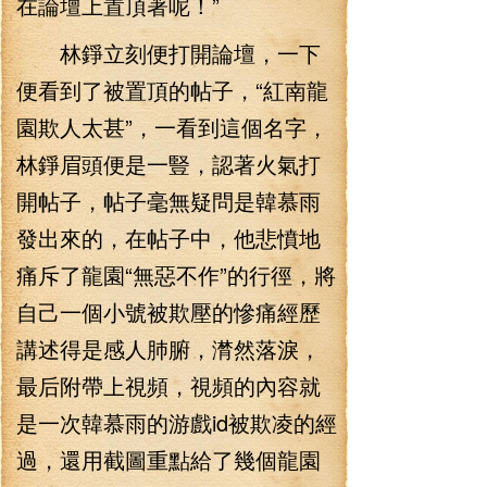
在論壇上置頂著呢！”
林錚立刻便打開論壇，一下
便看到了被置頂的帖子，“紅南龍
園欺人太甚”，一看到這個名字，
林錚眉頭便是一豎，認著火氣打
開帖子，帖子毫無疑問是韓慕雨
發出來的，在帖子中，他悲憤地
痛斥了龍園“無惡不作”的行徑，將
自己一個小號被欺壓的慘痛經歷
講述得是感人肺腑，潸然落淚，
最后附帶上視頻，視頻的內容就
是一次韓慕雨的游戲id被欺凌的經
過，還用截圖重點給了幾個龍園