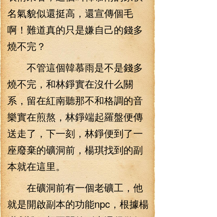
名氣貌似還挺高，還宣傳個毛
啊！難道真的只是嫌自己的錢多
燒不完？
不管這個韓慕雨是不是錢多
燒不完，和林錚實在沒什么關
系，留在紅南聽那不和格調的音
樂實在煎熬，林錚端起羅盤便傳
送走了，下一刻，林錚便到了一
座廢棄的礦洞前，楊琪找到的副
本就在這里。
在礦洞前有一個老礦工，他
就是開啟副本的功能npc，根據楊