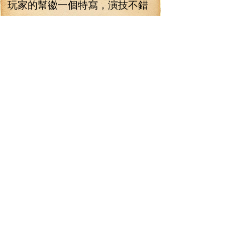
玩家的幫徽一個特寫，演技不錯
啊！不愧是娛樂圈里面混的，雖
然不是專業演戲，但是一般人真
比不上！
“然后呢？”林錚憋著火氣道，
“那些腦殘粉就全信了？”
楊琪無奈道：“你也知道是腦
殘粉，自己偶像被欺負了，當然
全信了！就算不是腦殘粉，給那
么一陣吆喝，不信也信了，那家
伙一句誓死和龍園抗爭到底，就
把那些腦殘粉全部點燃了！現在
正紅著眼到處找我們龍園的麻煩