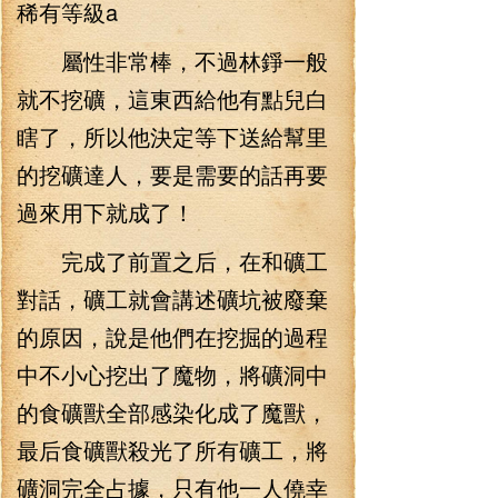
稀有等級a
屬性非常棒，不過林錚一般
就不挖礦，這東西給他有點兒白
瞎了，所以他決定等下送給幫里
的挖礦達人，要是需要的話再要
過來用下就成了！
完成了前置之后，在和礦工
對話，礦工就會講述礦坑被廢棄
的原因，說是他們在挖掘的過程
中不小心挖出了魔物，將礦洞中
的食礦獸全部感染化成了魔獸，
最后食礦獸殺光了所有礦工，將
礦洞完全占據，只有他一人僥幸