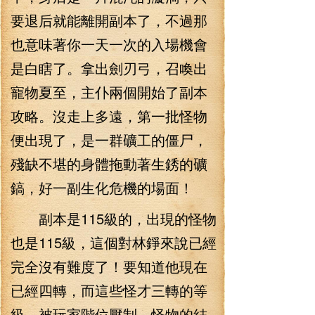
要退后就能離開副本了，不過那
也意味著你一天一次的入場機會
是白瞎了。拿出劍刃弓，召喚出
寵物夏至，主仆兩個開始了副本
攻略。沒走上多遠，第一批怪物
便出現了，是一群礦工的僵尸，
殘缺不堪的身體拖動著生銹的礦
鎬，好一副生化危機的場面！
副本是115級的，出現的怪物
也是115級，這個對林錚來說已經
完全沒有難度了！要知道他現在
已經四轉，而這些怪才三轉的等
級，被玩家階位壓制，怪物的結