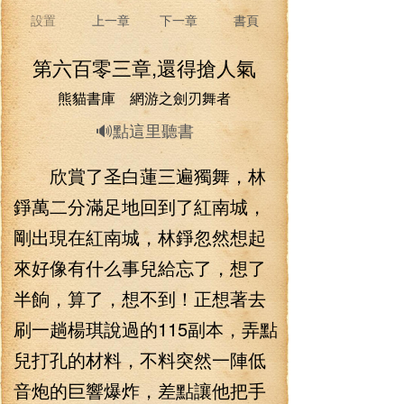
設置
上一章
下一章
書頁
第六百零三章,還得搶人氣
熊貓書庫 網游之劍刃舞者
🔊點這里聽書
欣賞了圣白蓮三遍獨舞，林
錚萬二分滿足地回到了紅南城，
剛出現在紅南城，林錚忽然想起
來好像有什么事兒給忘了，想了
半餉，算了，想不到！正想著去
刷一趟楊琪說過的115副本，弄點
兒打孔的材料，不料突然一陣低
音炮的巨響爆炸，差點讓他把手