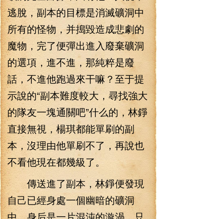
逃脫，副本的目標是消滅礦洞中
所有的怪物，并搗毀造成悲劇的
魔物，完了便彈出進入廢棄礦洞
的選項，進不進，那純粹是廢
話，不進他跑過來干嘛？至于提
示說的“副本難度較大，尋找強大
的隊友一塊通關吧”什么的，林錚
直接無視，楊琪都能單刷的副
本，沒理由他單刷不了，再說也
不看他現在都幾級了。
傳送進了副本，林錚便發現
自己已經身處一個幽暗的礦洞
中，身后是一片混沌的漩渦，只