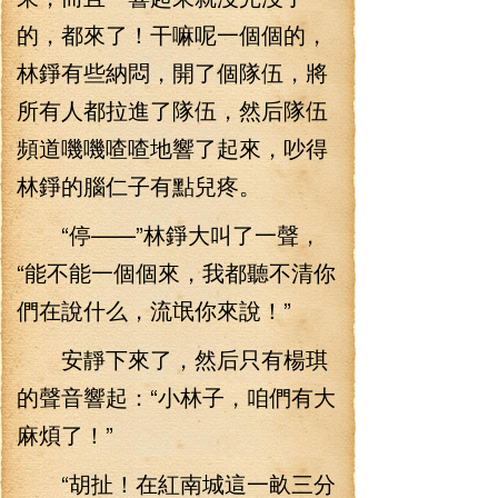
的，都來了！干嘛呢一個個的，
林錚有些納悶，開了個隊伍，將
所有人都拉進了隊伍，然后隊伍
頻道嘰嘰喳喳地響了起來，吵得
林錚的腦仁子有點兒疼。
“停——”林錚大叫了一聲，
“能不能一個個來，我都聽不清你
們在說什么，流氓你來說！”
安靜下來了，然后只有楊琪
的聲音響起：“小林子，咱們有大
麻煩了！”
“胡扯！在紅南城這一畝三分