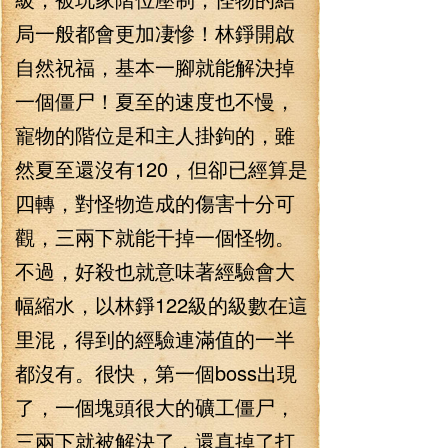
局一般都會更加凄慘！林錚開啟
自然祝福，基本一腳就能解決掉
一個僵尸！夏至的速度也不慢，
寵物的階位是和主人掛鉤的，雖
然夏至還沒有120，但卻已經算是
四轉，對怪物造成的傷害十分可
觀，三兩下就能干掉一個怪物。
不過，好殺也就意味著經驗會大
幅縮水，以林錚122級的級數在這
里混，得到的經驗連滿值的一半
都沒有。很快，第一個boss出現
了，一個塊頭很大的礦工僵尸，
三兩下就被解決了，還真掉了打