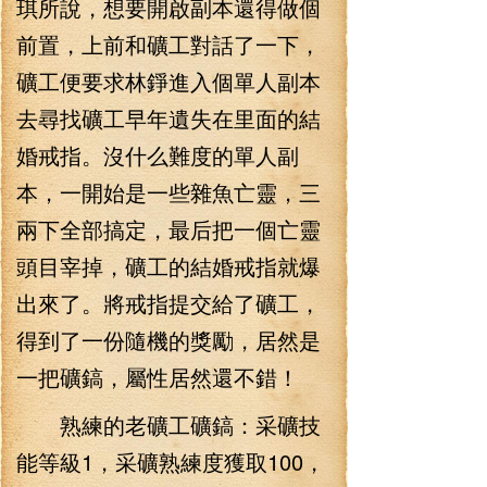
琪所說，想要開啟副本還得做個
前置，上前和礦工對話了一下，
礦工便要求林錚進入個單人副本
去尋找礦工早年遺失在里面的結
婚戒指。沒什么難度的單人副
本，一開始是一些雜魚亡靈，三
兩下全部搞定，最后把一個亡靈
頭目宰掉，礦工的結婚戒指就爆
出來了。將戒指提交給了礦工，
得到了一份隨機的獎勵，居然是
一把礦鎬，屬性居然還不錯！
熟練的老礦工礦鎬：采礦技
能等級1，采礦熟練度獲取100，