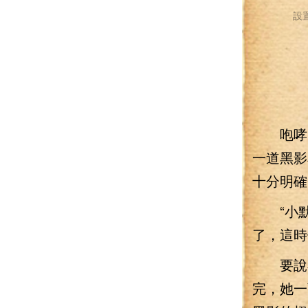
設
咆哮的
一道黑影
十分明確
“小默
了，這時
要說小
完，她一