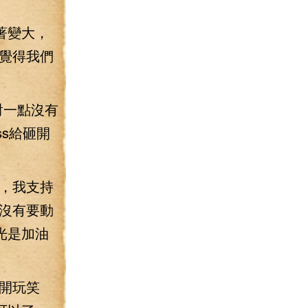
著變大，
覺得我們
對一點沒有
s給砸開
，我支持
沒有要動
光是加油
開玩笑