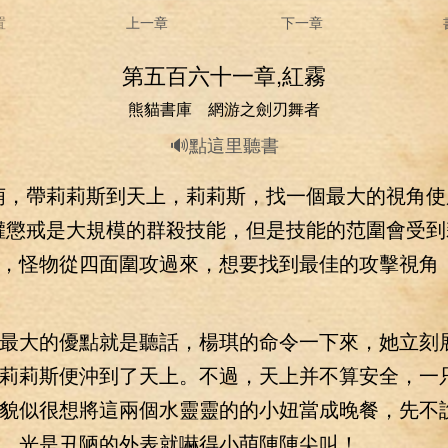
置
上一章
下一章
第五百六十一章,紅霧
熊貓書庫 網游之劍刃舞者
🔊點這里聽書
，帶莉莉斯到天上，莉莉斯，找一個最大的視角使
權懲戒是大規模的群殺技能，但是技能的范圍會受到
，怪物從四面圍攻過來，想要找到最佳的攻擊視角
大的優點就是聽話，楊琪的命令一下來，她立刻
莉莉斯便沖到了天上。不過，天上并不算安全，一
貌似很想將這兩個水靈靈的的小妞當成晚餐，先不
，光是丑陋的外表就嚇得小萌陣陣尖叫！