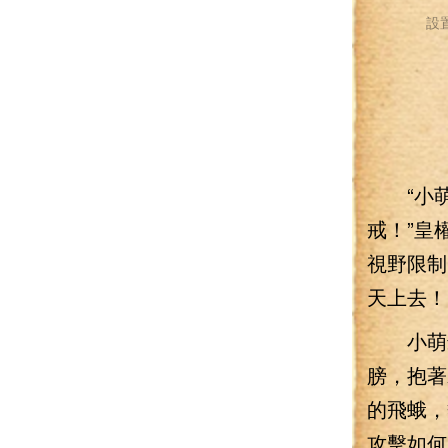
設
“小萌
戒！”皇
視野限制
天上去！
小萌最
膀，抱著
的飛蛾，
攻擊如何