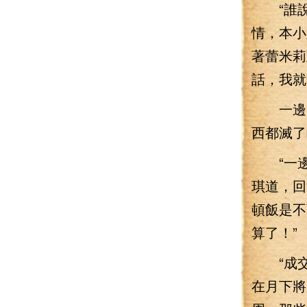
“誰說
情，本小
著蕾米莉
話，我就
一邊的
西都滅了
“一邊
琪道，回
頓飯是不
算了！”
“成交
在月下將