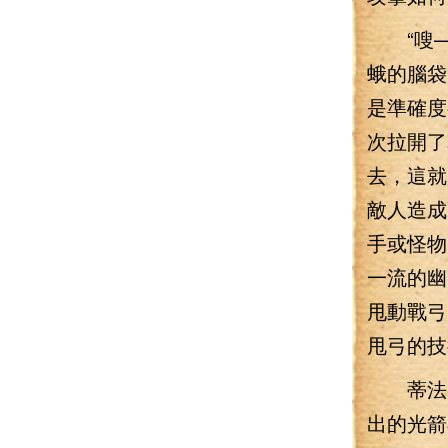
“嗖—
蛾的腦袋
是準確度
次拉開了
去，這就
敵人造成
手或怪物
一流的幽
甩動戰弓
甩弓的技
蒂法甩
出的光箭