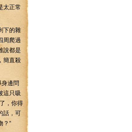
是太正常
剩下的雜
四周爬過
雖說都是
，簡直殺
錚身邊問
被這只吸
了，你得
的話，可
？”