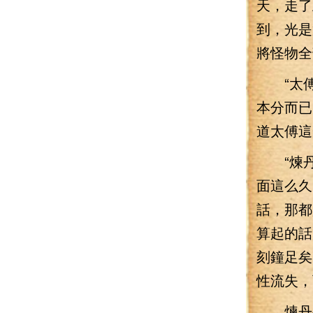
天，走了
到，光是
將怪物全
“太傅
本分而已
道太傅這
“煉丹哪
面這么久
話，那都
算起的話
刻鐘足矣
性流失，
煉丹要