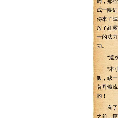
周，那些
成一團紅
傳來了陣
放了紅霧
一的法力
功。
“這次
“本小
飯，缺一
著丹爐流
的！
有了蕾
之前，應