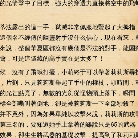
的光箭擊中了目標，強大的穿透力直接將空中的飛
法露出的這一手，弒滅非常佩服地豎起了大拇指
這個名不經傳的幽靈射手沒什么信心，現在看來，
來說，整個華夏區都沒有幾個是蒂法的對手，龍園
會，可是這隱藏的高手實在是太多了！
，沒有了飛蛾打擾，小萌終于可以帶著莉莉斯尋
，片刻，只見莉莉斯舉起了手中的權杖，頓時間，
的光芒點亮了，無數的光劍從怪物頭上落下，瞬間
標全部嘶叫著倒地，卻是被莉莉斯一下全部秒殺了
并不意外，因為如果單純以攻擊來說，莉莉斯的攻
第三名的，要知道她手上拿著的雖說只是65的武器
效果，卻生生將武器的基礎攻擊，提高到了和莉莉