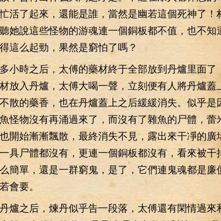
忙活了起來，還能是誰，當然是幽若這個死神了！
聽她說這些怪物的游魂連一個銅板都不值，也不知
得這么起勁，果然是窮怕了嗎？
小時之后，太傅的藥材終于全部放到丹爐里面了
材放入丹爐，太傅大喝一聲，立刻便有人將丹爐蓋
不散的藥香，也在丹爐蓋上之后緩緩消失。似乎是
魚怪物沒有再涌過來了，而沒有了雜魚的尸體，蕾
也開始漸漸飄散，最終消失不見，露出來干凈的廣
一具尸體都沒有，更連一個銅板都沒有，看來被干
么簡單，還是一群窮鬼，是了，它們連鬼魂都是廉
若會要。
爐之后，煉丹似乎告一段落，太傅還有閑情過來