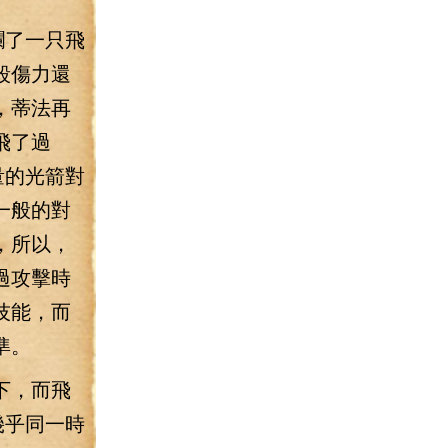
爛了一只飛
殺傷力還
，蒂法再
飛了過
量的光箭對
一般的對
，所以，
過攻擊時
技能，而
準。
下，而飛
幾乎同一時