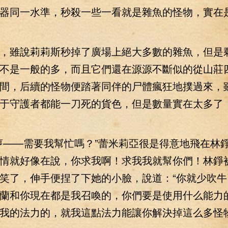
器同一水準，秒殺一些一看就是雜魚的怪物，實在
雖說莉莉斯秒掉了廣場上絕大多數的雜魚，但是
不是一般的多，而且它們還在源源不斷似的從山莊
間，后續的怪物便踏著同伴的尸體瘋狂地撲過來，
于守護者都能一刀死的貨色，但是數量實在太多了
——需要我幫忙嗎？”蕾米莉亞很是得意地飛在林
情就好像在說，你求我啊！求我我就幫你們！林錚
笑了，伸手便捏了下她的小臉，說道：“你就少吹牛
蘭和你現在都是我召喚的，你們要是使用什么能力
我的法力的，就我這點法力能讓你解決掉這么多怪物