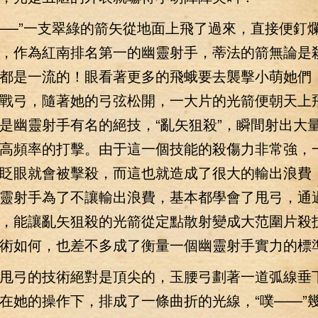
—”一支翠綠的箭矢從地面上飛了過來，直接便釘
，作為紅南排名第一的幽靈射手，蒂法的箭無論是
都是一流的！眼看著更多的飛蛾要去襲擊小萌她們
戰弓，隨著她的弓弦松開，一大片的光箭便朝天上
是幽靈射手有名的絕技，“亂矢狙殺”，瞬間射出大
高頻率的打擊。由于這一個技能的殺傷力非常強，
眨眼就會被擊殺，而這也就造成了很大的輸出浪費
靈射手為了不讓輸出浪費，基本都學會了甩弓，通
，能讓亂矢狙殺的光箭從定點散射變成大范圍片殺
術如何，也差不多成了衡量一個幽靈射手實力的標
弓的技術絕對是頂尖的，玉腰弓劃著一道弧線垂
在她的操作下，排成了一條曲折的光線，“噗——”