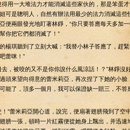
得用一大堆法力才能消滅這些家伙的，那是笨蛋才
姐可是聰明人，自然有辦法用最少的法力消滅這些怪
亞便兩眼發光地盯著林錚，“你只要答應每天多加一
幫你把它們都消滅了！”
楊琪聽到了立刻大喊：“我替小林子答應了，趕緊
吧蕾咪！”
去，被咬的又不是你你說什么風涼話！？”林錚沒
過頭來望向得意的蕾米莉亞，再次捏了下她的小臉，
可能了，頂多一個月，我可以保證缺一賠三，不答
！”蕾米莉亞開心道，說完，便扇著翅膀飛到了空
翅膀一張，頓時一片紅霧便從她身上飄出，并迅速