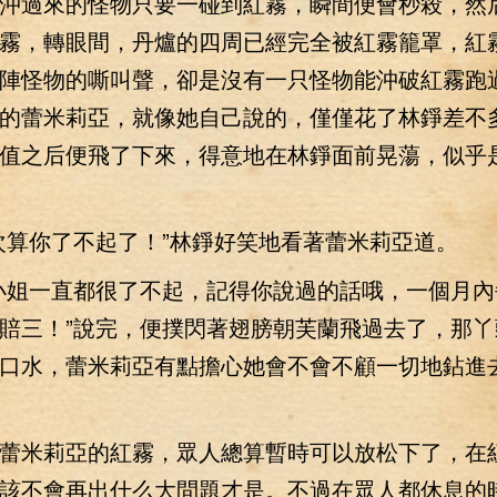
沖過來的怪物只要一碰到紅霧，瞬間便會秒殺，然
霧，轉眼間，丹爐的四周已經完全被紅霧籠罩，紅
陣怪物的嘶叫聲，卻是沒有一只怪物能沖破紅霧跑
的蕾米莉亞，就像她自己說的，僅僅花了林錚差不
值之后便飛了下來，得意地在林錚面前晃蕩，似乎
算你了不起了！”林錚好笑地看著蕾米莉亞道。
姐一直都很了不起，記得你說過的話哦，一個月內
賠三！”說完，便撲閃著翅膀朝芙蘭飛過去了，那丫
口水，蕾米莉亞有點擔心她會不會不顧一切地鉆進
米莉亞的紅霧，眾人總算暫時可以放松下了，在
該不會再出什么大問題才是。不過在眾人都休息的