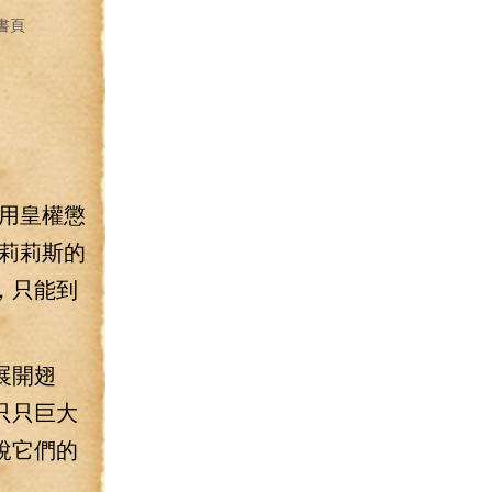
書頁
用皇權懲
莉莉斯的
，只能到
展開翅
只只巨大
說它們的