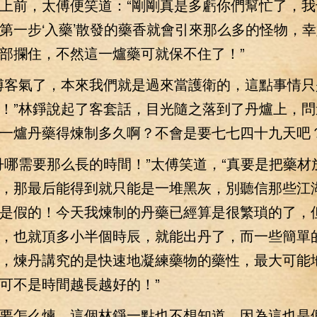
上前，太傅便笑道：“剛剛真是多虧你們幫忙了，我
第一步‘入藥’散發的藥香就會引來那么多的怪物，
部攔住，不然這一爐藥可就保不住了！”
客氣了，本來我們就是過來當護衛的，這點事情只
！”林錚說起了客套話，目光隨之落到了丹爐上，問
一爐丹藥得煉制多久啊？不會是要七七四十九天吧？
需要那么長的時間！”太傅笑道，“真要是把藥材
，那最后能得到就只能是一堆黑灰，別聽信那些江
是假的！今天我煉制的丹藥已經算是很繁瑣的了，
，也就頂多小半個時辰，就能出丹了，而一些簡單
，煉丹講究的是快速地凝練藥物的藥性，最大可能
可不是時間越長越好的！”
怎么煉，這個林錚一點也不想知道，因為這也是