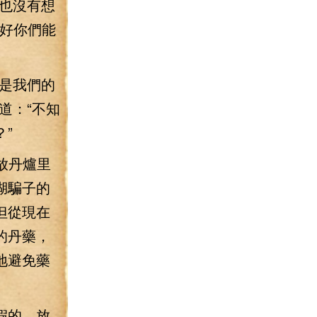
也沒有想
幸好你們能
是我們的
道：“不知
”
放丹爐里
湖騙子的
但從現在
的丹藥，
地避免藥
假的，放