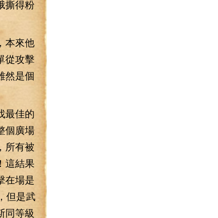
蛾撕得粉
，本來他
單從攻擊
雖然是個
找最佳的
整個廣場
，所有被
！這結果
擊在場是
，但是武
斯同等級