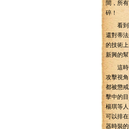
間，所有
碎！
看到蒂
還對蒂法
的技術上
新興的幫
這時候
攻擊視角
都被懲戒
擊中的目
楊琪等人
可以排在
器時裝的