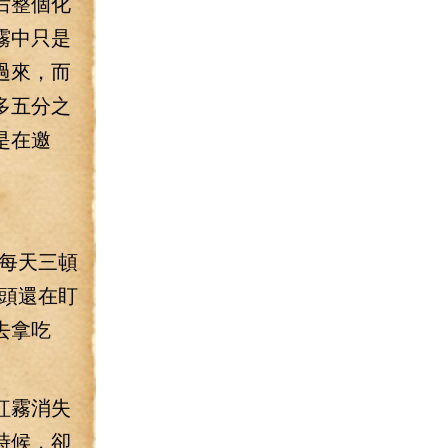
后整個化
霧中只是
過來，而
多五分之
是在邀
每天三頓
頭還在盯
去拿吃
紅霧消失
時候，卻