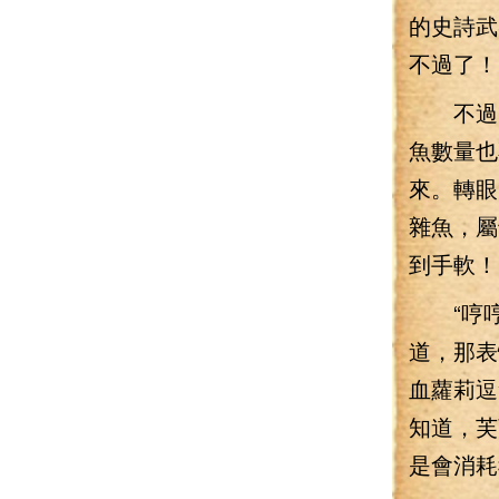
的史詩武
不過了！
不過，
魚數量也
來。轉眼
雜魚，屬
到手軟！
“哼哼
道，那表
血蘿莉逗
知道，芙
是會消耗