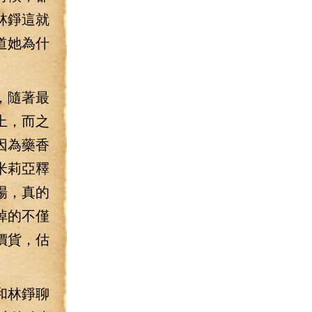
林錚這就
道她為什
，隨著最
上，而之
因為藥香
米莉亞釋
場，真的
掉的不僅
價貨，估
和林錚聊