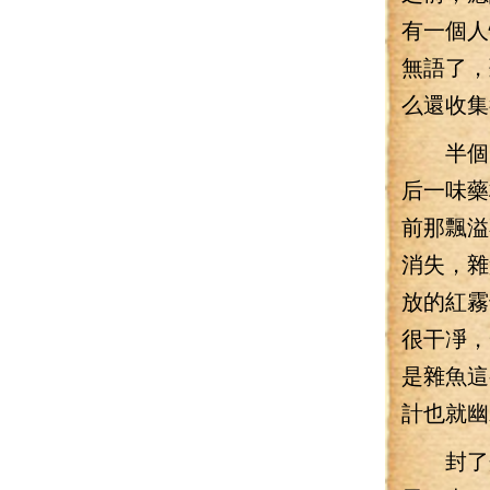
有一個人
無語了，
么還收集
半個多
后一味藥
前那飄溢
消失，雜
放的紅霧
很干凈，
是雜魚這
計也就幽
封了丹