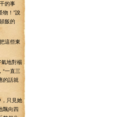
干的事
物！”說
頓飯的
把這些東
好氣地對楊
“一直三
應的話就
中，只見她
地飄向四