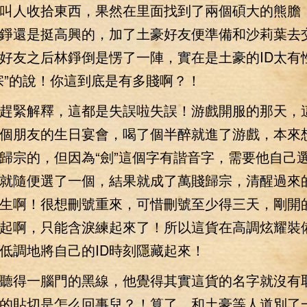
叫人收拾東西，果然在里面找到了兩個碩大的熊膽
錚還是挺高興的，加了土豪好友便準備和沙莉葉去
好友之后林錚倒是愣了一陣，實在是土豪的ID太有
宗”的說！你這到底是有多賤啊？！
緊解釋，這都是失誤啦失誤！游戲開服的那天，
個朋友的生日宴會，喝了個半醉就進了游戲，本來
歸宗的，但因為“劍”這個字有諧音字，需要他自己
就隨便選了一個，結果就成了萬賤歸宗，清醒過來
生啊！很想刪號重來，可惜刪號至少得三天，剛開
起啊，只能含淚練起來了！所以這貨在高調炫耀裝
低調地將自己的ID時刻隱藏起來！
得一腦門的黑線，他覺得其實這貨的名字就沒有
的貼切是怎么回事兒？！算了，和土豪等人道別了