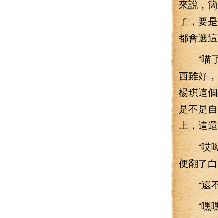
來說，簡
了，要是
都會選這
“喵了
西雖好，
楊琪這個
是不是自
上，這還
“哎呦
便翻了白
“還不
“嘿嘿