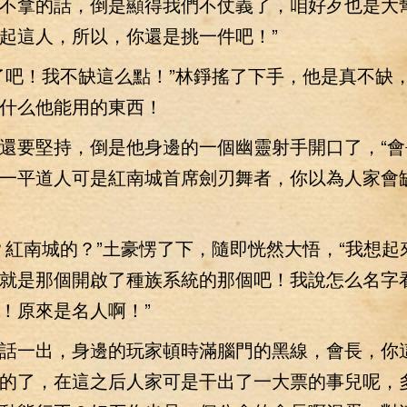
不拿的話，倒是顯得我們不仗義了，咱好歹也是大
起這人，所以，你還是挑一件吧！”
吧！我不缺這么點！”林錚搖了下手，他是真不缺
什么他能用的東西！
要堅持，倒是他身邊的一個幽靈射手開口了，“會
一平道人可是紅南城首席劍刃舞者，你以為人家會
南城的？”土豪愣了下，隨即恍然大悟，“我想起
就是那個開啟了種族系統的那個吧！我說怎么名字
！原來是名人啊！”
一出，身邊的玩家頓時滿腦門的黑線，會長，你
的了，在這之后人家可是干出了一大票的事兒呢，