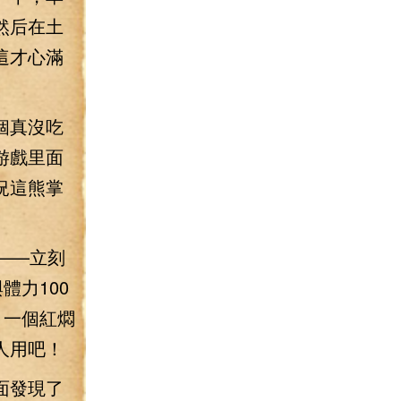
然后在土
這才心滿
個真沒吃
游戲里面
況這熊掌
——立刻
體力100
，一個紅燜
人用吧！
面發現了