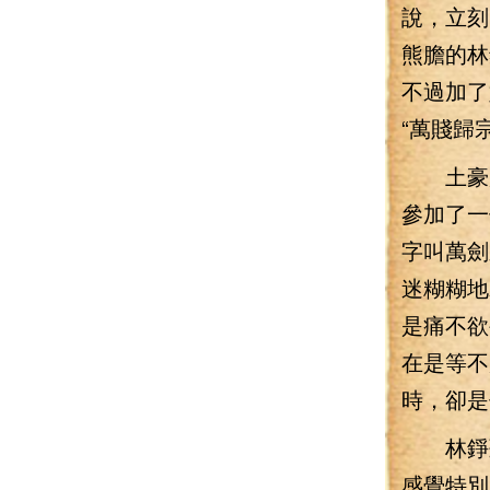
說，立刻
熊膽的林
不過加了
“萬賤歸
土豪趕
參加了一
字叫萬劍
迷糊糊地
是痛不欲
在是等不
時，卻是
林錚聽
感覺特別