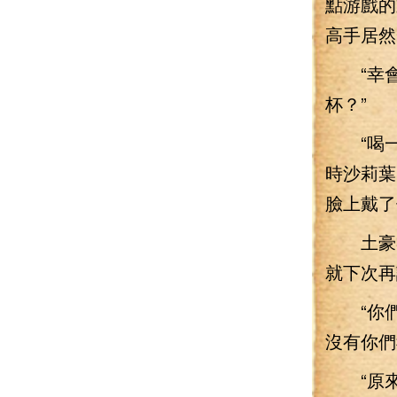
點游戲的
高手居然
“幸會
杯？”
“喝一
時沙莉葉
臉上戴了
土豪收
就下次再
“你們已
沒有你們
“原來