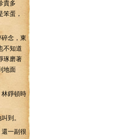
珍貴多
是笨蛋，
碎碎念，東
也不知道
錚琢磨著
到地面
，林錚頓時
地叫到。
，還一副很