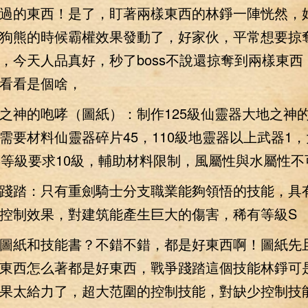
過的東西！是了，盯著兩樣東西的林錚一陣恍然，
狗熊的時候霸權效果發動了，好家伙，平常想要掠奪到
，今天人品真好，秒了boss不說還掠奪到兩樣東西
看看是個啥，
神的咆哮（圖紙）：制作125級仙靈器大地之神
需要材料仙靈器碎片45，110級地靈器以上武器1
造等級要求10級，輔助材料限制，風屬性與水屬性不
踏：只有重劍騎士分支職業能夠領悟的技能，具
控制效果，對建筑能產生巨大的傷害，稀有等級S
紙和技能書？不錯不錯，都是好東西啊！圖紙先
東西怎么著都是好東西，戰爭踐踏這個技能林錚可
果太給力了，超大范圍的控制技能，對缺少控制技