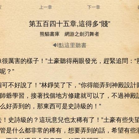
置
上一章
下一章
第五百四十五章,這得多“賤”
熊貓書庫 網游之劍刃舞者
🔊點這里聽書
厲害的樣子！”土豪聽得兩眼發光，趕緊追問：“
呢？”
不好說了！”林錚笑了下，“你得能弄到神殿設計
師爺學習，接著找個地方修建就可以了，不過神殿
么好弄到的，那東西可是史詩級的！”
！史詩級的？這玩意兒也太稀有了！”土豪有些失
管是什么都非常的稀有，想要弄到的話，希望有些