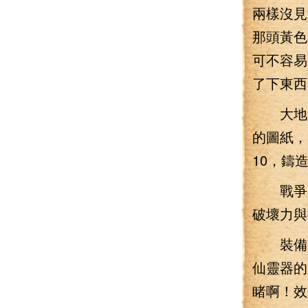
兩樣沒見
那頭黃色
可不容易
了下東西
大地之
的圖紙，
10，鑄
戰爭踐
破壞力與
裝備圖
仙靈器的
睹啊！效