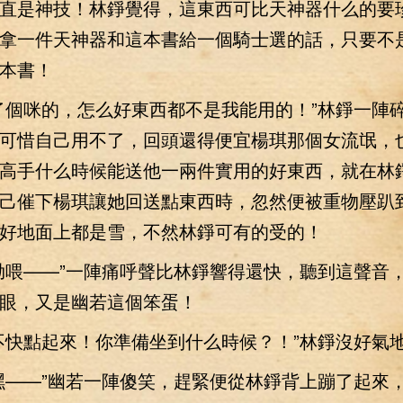
直是神技！林錚覺得，這東西可比天神器什么的要
拿一件天神器和這本書給一個騎士選的話，只要不
本書！
個咪的，怎么好東西都不是我能用的！”林錚一陣
可惜自己用不了，回頭還得便宜楊琪那個女流氓，
高手什么時候能送他一兩件實用的好東西，就在林
己催下楊琪讓她回送點東西時，忽然便被重物壓趴
好地面上都是雪，不然林錚可有的受的！
喂——”一陣痛呼聲比林錚響得還快，聽到這聲音
眼，又是幽若這個笨蛋！
快點起來！你準備坐到什么時候？！”林錚沒好氣
——”幽若一陣傻笑，趕緊便從林錚背上蹦了起來