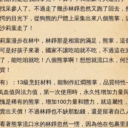
找采參人了。不過走了幾步林錚忽然又跑了回去，
愕的目光下，從狗熊的尸體上采集出來八個熊掌，
沙莉葉走了！
葉漫步在林中，林錚那是相當的滿足，熊掌，這
可是好孩子來著，國家不讓吃咱就不吃，不過這在
了，能吃咱就吃！八個熊掌啊！想想就流口水，何
貨！
有）：13級烹飪材料，能制作紅燜熊掌，品質特性
0氣血值與法力值，第一次使用時，永久性增加力量與
是稀有的熊掌，增加100力量和體力，就這屬性
賣出天價！不過林錚也不缺那點錢，還是留著自己
著熊掌流口水的林錚忽然一愣，因為他在包裹里