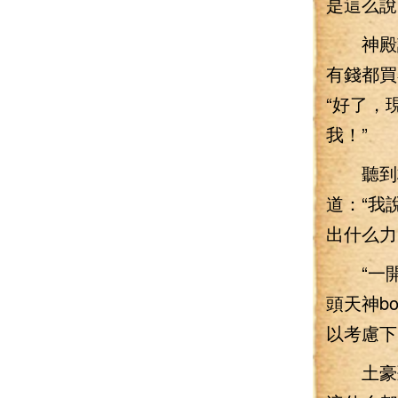
是這么說
神殿設
有錢都買
“好了，
我！”
聽到林
道：“我
出什么力
“一開
頭天神b
以考慮下
土豪聽