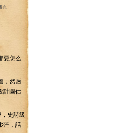
書頁
那要怎么
圖，然后
設計圖估
望，史詩級
渺茫，話