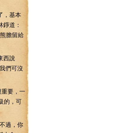
了，基本
林錚道：
，熊膽留給
東西說
我們可沒
很重要，一
級的，可
不過，你