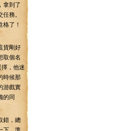
，拿到了
交任務。
性格了！
這貨剛好
想取個名
選擇，他迷
的時候那
的游戲實
備的同
取錯，總
一下，準