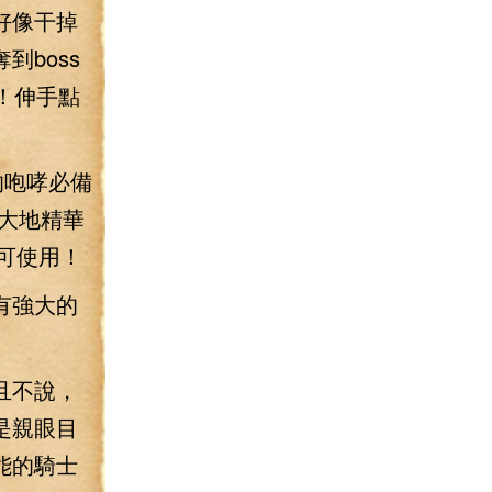
好像干掉
boss
！伸手點
的咆哮必備
，大地精華
可使用！
有強大的
且不說，
是親眼目
能的騎士