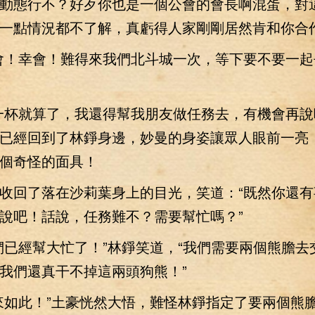
動態行不？好歹你也是一個公會的會長啊混蛋，對
一點情況都不了解，真虧得人家剛剛居然肯和你合
！幸會！難得來我們北斗城一次，等下要不要一起
杯就算了，我還得幫我朋友做任務去，有機會再說
已經回到了林錚身邊，妙曼的身姿讓眾人眼前一亮
個奇怪的面具！
回了落在沙莉葉身上的目光，笑道：“既然你還有
說吧！話說，任務難不？需要幫忙嗎？”
經幫大忙了！”林錚笑道，“我們需要兩個熊膽去
我們還真干不掉這兩頭狗熊！”
如此！”土豪恍然大悟，難怪林錚指定了要兩個熊