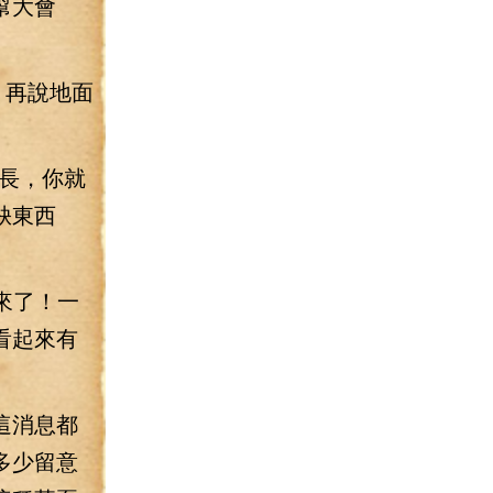
幫大會
，再說地面
長，你就
缺東西
來了！一
看起來有
這消息都
多少留意