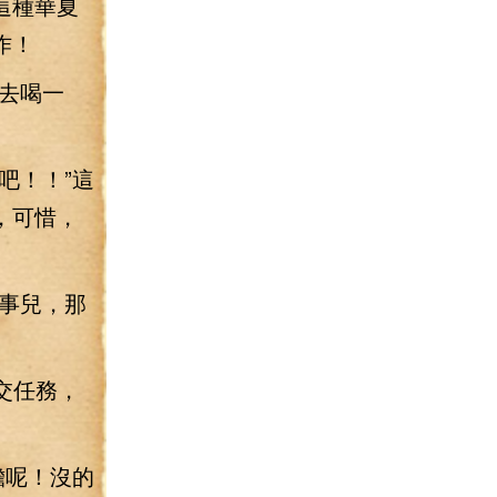
這種華夏
作！
去喝一
吧！！”這
，可惜，
事兒，那
交任務，
膽呢！沒的