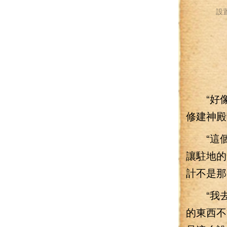
設
“好像很
修建神殿
“這個可
讓駐地的
計不是那
“我去
的東西不