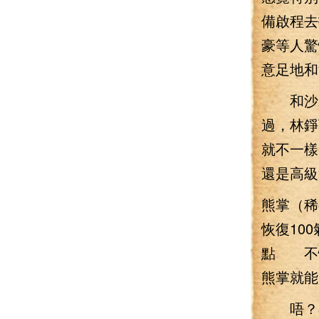
備啟程去
豪等人驚
意足地和
和沙莉
過，林錚
就不一樣
還是高級
熊掌（稀
恢復10
點 不愧
熊掌就能
唔？看