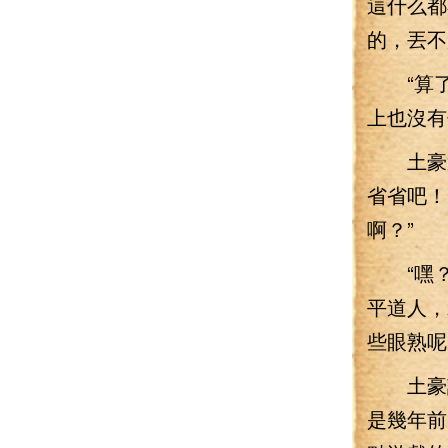
這什么都
的，丟不
“算了
上也沒有
土豪還
省省吧！
啊？”
“嘿？紅
平道人，
些眼熟呢
土豪話
是幾年前