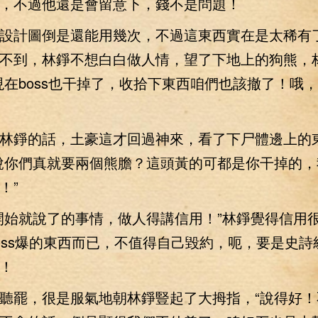
，不過他還是會留意下，錢不是問題！
計圖倒是還能用幾次，不過這東西實在是太稀有
不到，林錚不想白白做人情，望了下地上的狗熊，
現在boss也干掉了，收拾下東西咱們也該撤了！哦
錚的話，土豪這才回過神來，看了下尸體邊上的
說你們真就要兩個熊膽？這頭黃的可都是你干掉的，
！”
始就說了的事情，做人得講信用！”林錚覺得信用
oss爆的東西而已，不值得自己毀約，呃，要是史詩
！
罷，很是服氣地朝林錚豎起了大拇指，“說得好！