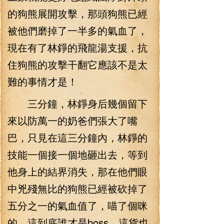
的狗熊展開攻擊，那頭狗熊已經
被他們磨掉了一半多的氣血了，
現在有了林錚的飛龍湯支援，抗
住狗熊的攻擊干翻它應該不是太
難的事情才是！
三分鐘，林錚身后幾個留下
來以防萬一的奶爸們張大了嘴
巴，只見在這三分鐘內，林錚的
技能一個接一個地砸出去，等到
他身上的結界消失，那在他們眼
中兇殘無比的狗熊已經被砍掉了
五分之一的氣血值了，喵了個咪
的，這到底誰才是boss，這貨也