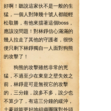
好啊！聽說這家伙不是一般的生
猛，一個人對陣幾十號人都能輕
松取勝，有他來擋著這個boss，
應該沒問題！對林錚信心滿滿的
幾人拉走了其他的守護者，很快
便只剩下林錚獨自一人面對狗熊
的攻擊了！
狗熊的攻擊雖然非常的兇
猛，不過至少在東皇之壁失效之
前，林錚是可是無視它的攻擊
的，三分鐘，說多不多，說少也
不算少了，有這三分鐘的緩沖，
土豪就能更好地組織團隊對外頭