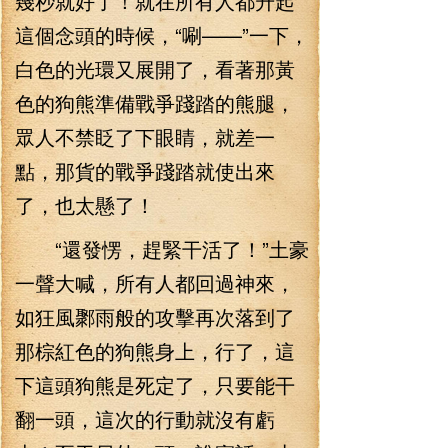
幾秒就好了！就在所有人都升起
這個念頭的時候，“唰——”一下，
白色的光環又展開了，看著那黃
色的狗熊準備戰爭踐踏的熊腿，
眾人不禁眨了下眼睛，就差一
點，那貨的戰爭踐踏就使出來
了，也太懸了！
“還發愣，趕緊干活了！”土豪
一聲大喊，所有人都回過神來，
如狂風鄹雨般的攻擊再次落到了
那棕紅色的狗熊身上，行了，這
下這頭狗熊是死定了，只要能干
翻一頭，這次的行動就沒有虧