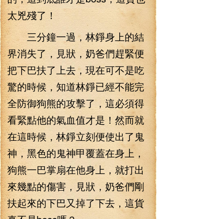
太兇殘了！
三分鐘一過，林錚身上的結
界消失了，見狀，奶爸們趕緊便
把下巴扶了上去，現在可不是吃
驚的時候，知道林錚已經不能完
全防御狗熊的攻擊了，這必須得
看緊點他的氣血值才是！然而就
在這時候，林錚立刻便使出了鬼
神，黑色的鬼神甲覆蓋在身上，
狗熊一巴掌扇在他身上，就打出
來幾點的傷害，見狀，奶爸們剛
扶起來的下巴又掉了下去，這貨