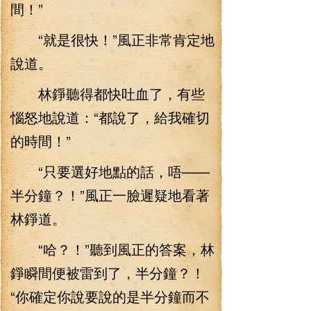
間！”
“就是很快！”風正非常肯定地
說道。
林錚聽得都快吐血了，有些
惱怒地說道：“都說了，給我確切
的時間！”
“只要選好地點的話，唔——
半分鐘？！”風正一臉遲疑地看著
林錚道。
“哈？！”聽到風正的答案，林
錚瞬間便被雷到了，半分鐘？！
“你確定你說要說的是半分鐘而不