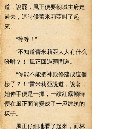
道，說罷，風正便要朝城主府走
過去，這時候蕾米莉亞叫了起
來。
“等等！”
“不知道蕾米莉亞大人有什么
吩咐？！”風正回過頭問道。
“你能不能把神殿修建成這個
樣子？！”雷米莉亞說道，說著，
她伸手便是一揮，一縷紅霧頓時
便在風正面前變成了一座建筑的
樣子。
風正仔細地看了起來，而林