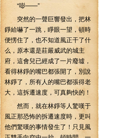
“嘭——”
突然的一聲巨響發出，把林
錚給嚇了一跳，睜眼一望，頓時
便愣住了，也不知道風正干了什
么，原本還是莊嚴威武的城主
府，這會兒已經成了一片廢墟，
看得林錚的嘴巴都張開了，別說
林錚了，所有人的嘴巴都張得老
大，這拆遷速度，可真夠快的！
然而，就在林錚等人驚嘆于
風正那恐怖的拆遷速度時，更叫
他們驚嘆的事情發生了！只見風
正雙手向空中一抬，頓時間，一