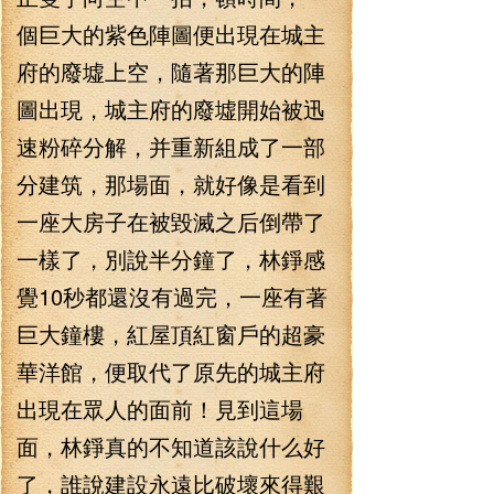
個巨大的紫色陣圖便出現在城主
府的廢墟上空，隨著那巨大的陣
圖出現，城主府的廢墟開始被迅
速粉碎分解，并重新組成了一部
分建筑，那場面，就好像是看到
一座大房子在被毀滅之后倒帶了
一樣了，別說半分鐘了，林錚感
覺10秒都還沒有過完，一座有著
巨大鐘樓，紅屋頂紅窗戶的超豪
華洋館，便取代了原先的城主府
出現在眾人的面前！見到這場
面，林錚真的不知道該說什么好
了，誰說建設永遠比破壞來得艱