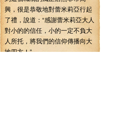
興，很是恭敬地對蕾米莉亞行起
了禮，說道：“感謝蕾米莉亞大人
對小的的信任，小的一定不負大
人所托，將我們的信仰傳播向大
地四方！”
你丫熱血個什么勁啊！？還
將信仰傳播到大地四方呢！就這
種信仰蕾米莉亞的邪教，估計一
傳播出去就被打壓掉了！林錚無
語地看著風正，嘛——算了，也
用不著去阻止，反正風正也沒有
那個功夫去將信仰傳播開！倒是
風正建設出來的那座“神殿”，林錚