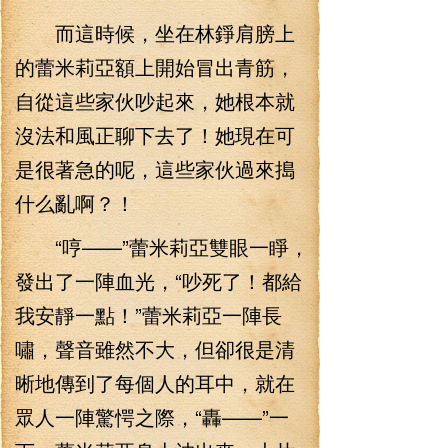
而這時候，坐在林錚肩膀上
的蕾米莉亞額上開始冒出青筋，
自從這些家伙吵起來，她根本就
沒法和風正聊下去了！她現在可
是很著急的呢，這些家伙過來搗
什么亂啊？！
“哼——”蕾米莉亞雙眼一睜，
發出了一陣血光，“吵死了！都給
我安靜一點！”蕾米莉亞一陣長
嘯，聲音雖然不大，但卻很是清
晰地傳到了每個人的耳中，就在
眾人一陣驚愕之際，“轟——”一