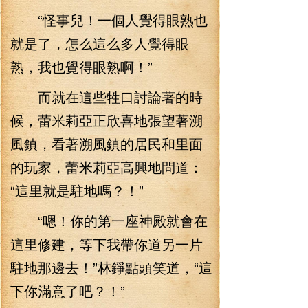
“怪事兒！一個人覺得眼熟也
就是了，怎么這么多人覺得眼
熟，我也覺得眼熟啊！”
而就在這些牲口討論著的時
候，蕾米莉亞正欣喜地張望著溯
風鎮，看著溯風鎮的居民和里面
的玩家，蕾米莉亞高興地問道：
“這里就是駐地嗎？！”
“嗯！你的第一座神殿就會在
這里修建，等下我帶你道另一片
駐地那邊去！”林錚點頭笑道，“這
下你滿意了吧？！”