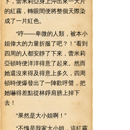
下，蕾米莉亞身上沖出來一大片
的紅霧，轉眼間便將整個天際染
成了一片紅色。
“哼——卑微的人類，被本小
姐偉大的力量折服了吧？！”看到
四周的人都安靜了下來，蕾米莉
亞頓時便洋洋得意了起來。然而
她還沒來得及得意上多久，四周
頓時便爆發出了一陣歡呼聲，把
她嚇得差點從林錚肩膀上掉下
去！
“果然是大小姐啊！”
“不愧是我家大小姐，這紅霧