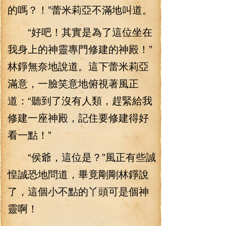
的嗎？！”蕾米莉亞不滿地叫道。
“好吧！其實是為了這位坐在
我身上的神靈專門修建的神殿！”
林錚無奈地說道。這下蕾米莉亞
滿意，一臉笑意地俯視著風正
道：“聽到了沒有人類，趕緊給我
修建一座神殿，記住要修建得好
看一點！”
“侯爺，這位是？”風正有些誠
惶誠恐地問道，畢竟剛剛林錚說
了，這個小不點的丫頭可是個神
靈啊！