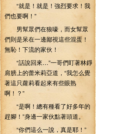
“就是！就是！強烈要求！我
們也要啊！”
男幫眾們在狼嚎，而女幫眾
們則是呆在一邊鄙視這些混蛋！
無恥！下流的家伙！
“話說回來…”一哥們盯著林錚
肩膀上的蕾米莉亞道，“我怎么覺
著這只蘿莉看起來有些眼熟
啊！？”
“是啊！總有種看了好多年的
趕腳！”身邊一家伙點著頭道。
“你們這么一說，真是耶！”