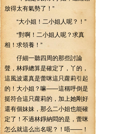
放得太有氣勢了！”
“大小姐！二小姐人呢？！”
“對啊！二小姐人呢？求真
相！求領養！”
仔細一聽四周的那些討論
聲，林錚總算是確定了，丫的，
這風波還真是蕾咪這只蘿莉引起
的！大小姐？嘛——這稱呼倒是
挺符合這只蘿莉的，加上她剛好
還有個妹妹，那么二小姐也能確
定了！不過林錚納悶的是，蕾咪
怎么就這么出名呢？！唔——！