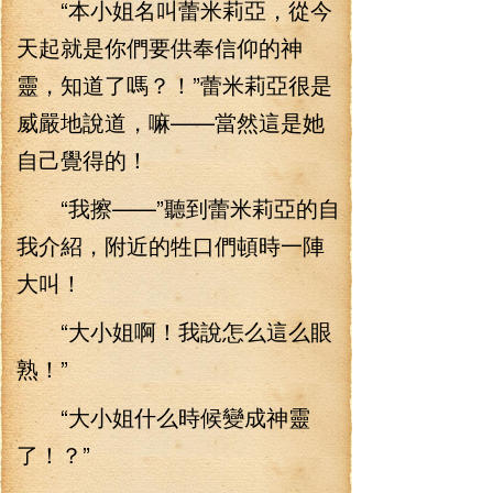
“本小姐名叫蕾米莉亞，從今
天起就是你們要供奉信仰的神
靈，知道了嗎？！”蕾米莉亞很是
威嚴地說道，嘛——當然這是她
自己覺得的！
“我擦——”聽到蕾米莉亞的自
我介紹，附近的牲口們頓時一陣
大叫！
“大小姐啊！我說怎么這么眼
熟！”
“大小姐什么時候變成神靈
了！？”